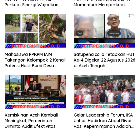
Momentum Memperkuat
Perkuat Sinergi Wujudkan
Kedaulatan Digital, Inovasi
Hunian Layak bagi
Teknologi, dan Kepastian
Masyarakat
Hukum Menuju Indonesia
Emas 2045
Mahasiswa PPKPM IAIN
Satupena.co.id Tetapkan HUT
Takengon Kelompok 2 Kenali
Ke-4 Digelar 22 Agustus 2026
Potensi Hasil Bumi Desa
di Aceh Tengah
Pantan Nangka
Kemiskinan Aceh Kembali
Gelar Leadership Forum, IKA
Meningkat, Pemerintah
Unhas Hadirkan Abdul Rivai
Diminta Audit Efektivitas
Ras: Kepemimpinan Adalah
Program Pertanian
Talenta yang Bisa Diasah