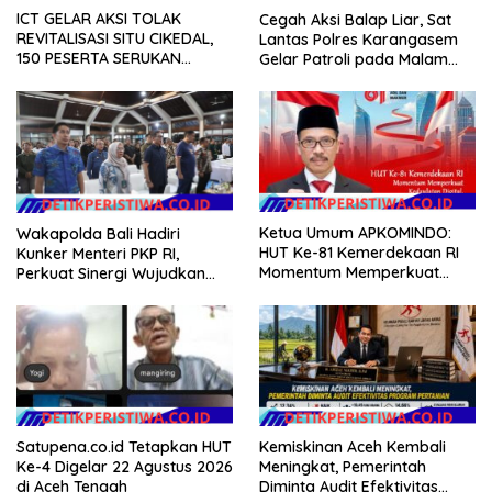
ICT GELAR AKSI TOLAK
Cegah Aksi Balap Liar, Sat
REVITALISASI SITU CIKEDAL,
Lantas Polres Karangasem
150 PESERTA SERUKAN
Gelar Patroli pada Malam
EVALUASI APBD Rp9,49 MILIAR
Minggu
Ketua Umum APKOMINDO:
Wakapolda Bali Hadiri
HUT Ke-81 Kemerdekaan RI
Kunker Menteri PKP RI,
Momentum Memperkuat
Perkuat Sinergi Wujudkan
Kedaulatan Digital, Inovasi
Hunian Layak bagi
Teknologi, dan Kepastian
Masyarakat
Hukum Menuju Indonesia
Emas 2045
Satupena.co.id Tetapkan HUT
Kemiskinan Aceh Kembali
Ke-4 Digelar 22 Agustus 2026
Meningkat, Pemerintah
di Aceh Tengah
Diminta Audit Efektivitas