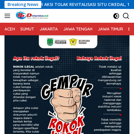
Langsung
 TOLAK REVITALISASI SITU CIKEDAL, 150 PESERTA SERUKAN EVALUA
Breaking News
ke
konten
ACEH
SUMUT
JAKARTA
JAWA TENGAH
JAWA TIMUR
BA