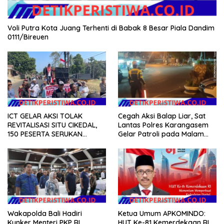
Voli Putra Kota Juang Terhenti di Babak 8 Besar Piala Dandim
0111/Bireuen
ICT GELAR AKSI TOLAK
Cegah Aksi Balap Liar, Sat
REVITALISASI SITU CIKEDAL,
Lantas Polres Karangasem
150 PESERTA SERUKAN
Gelar Patroli pada Malam
EVALUASI APBD Rp9,49 MILIAR
Minggu
Ketua Umum APKOMINDO:
Wakapolda Bali Hadiri
HUT Ke-81 Kemerdekaan RI
Kunker Menteri PKP RI,