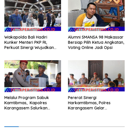
Wakapolda Bali Hadiri
Alumni SMANSA 98 Makassar
Kunker Menteri PKP RI,
Bersiap Pilih Ketua Angkatan,
Perkuat Sinergi Wujudkan
Voting Online Jadi Opsi
Hunian Layak bagi
Masyarakat
Melalui Program Sabuk
Pererat Sinergi
Kamtibmas, Kapolres
Harkamtibmas, Polres
Karangasem Salurkan
Karangasem Gelar
Bantuan Sembako kepada
Pembinaan Sabuk
Warga Kurang Mampu
Kamtibmas di Dangin Sema II