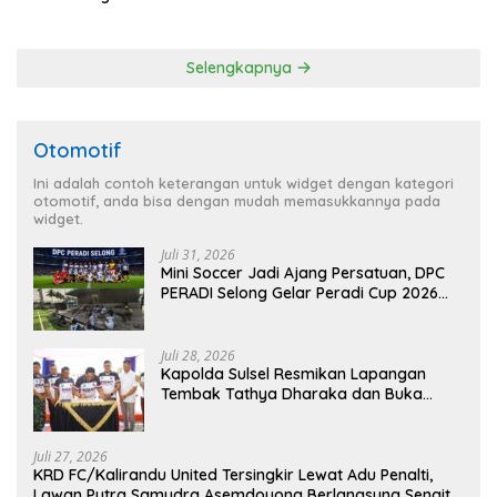
Program Pertanian
Selengkapnya
Otomotif
Ini adalah contoh keterangan untuk widget dengan kategori
otomotif, anda bisa dengan mudah memasukkannya pada
widget.
Juli 31, 2026
Mini Soccer Jadi Ajang Persatuan, DPC
PERADI Selong Gelar Peradi Cup 2026
Sambut Hari Kemerdekaan
Juli 28, 2026
Kapolda Sulsel Resmikan Lapangan
Tembak Tathya Dharaka dan Buka
Kejuaraan Menembak Bupati Sidrap Cup
II Tahun 2026
Juli 27, 2026
KRD FC/Kalirandu United Tersingkir Lewat Adu Penalti,
Lawan Putra Samudra Asemdoyong Berlangsung Sengit