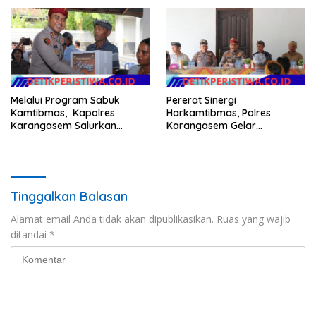
Masyarakat
Melalui Program Sabuk
Pererat Sinergi
Kamtibmas, Kapolres
Harkamtibmas, Polres
Karangasem Salurkan
Karangasem Gelar
Bantuan Sembako kepada
Pembinaan Sabuk
Warga Kurang Mampu
Kamtibmas di Dangin Sema II
Tinggalkan Balasan
Alamat email Anda tidak akan dipublikasikan.
Ruas yang wajib
ditandai
*