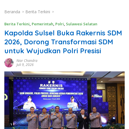
Beranda
Berita Terkini
Berita Terkini
,
Pemerintah
,
Polri
,
Sulawesi Selatan
Kapolda Sulsel Buka Rakernis SDM
2026, Dorong Transformasi SDM
untuk Wujudkan Polri Presisi
Niar Chandra
Juli 9, 2026