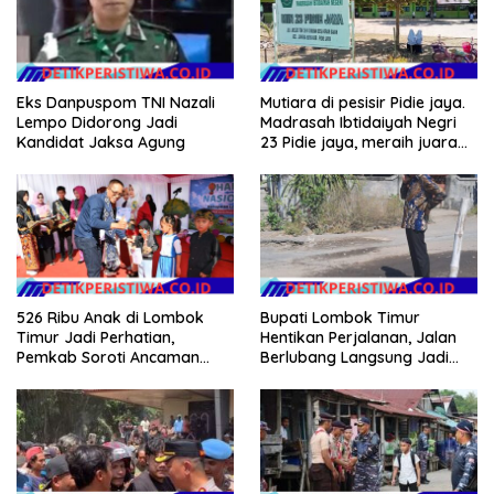
Eks Danpuspom TNI Nazali
Mutiara di pesisir Pidie jaya.
Lempo Didorong Jadi
Madrasah Ibtidaiyah Negri
Kandidat Jaksa Agung
23 Pidie jaya, meraih juara
tingkat propinsi dan nasional
526 Ribu Anak di Lombok
Bupati Lombok Timur
Timur Jadi Perhatian,
Hentikan Perjalanan, Jalan
Pemkab Soroti Ancaman
Berlubang Langsung Jadi
Kekerasan hingga
Perhatian
Pernikahan Dini