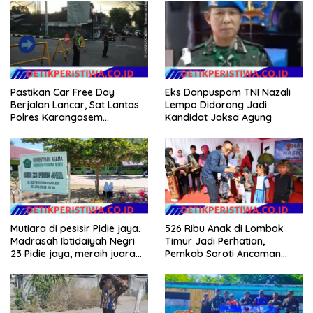
Pastikan Car Free Day
Eks Danpuspom TNI Nazali
Berjalan Lancar, Sat Lantas
Lempo Didorong Jadi
Polres Karangasem
Kandidat Jaksa Agung
Amankan Jalur Jalan
Veteran
Mutiara di pesisir Pidie jaya.
526 Ribu Anak di Lombok
Madrasah Ibtidaiyah Negri
Timur Jadi Perhatian,
23 Pidie jaya, meraih juara
Pemkab Soroti Ancaman
tingkat propinsi dan nasional
Kekerasan hingga
Pernikahan Dini