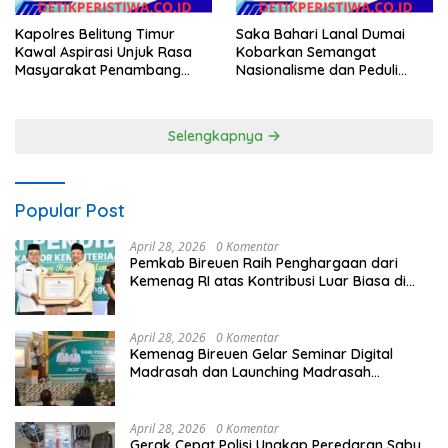
Kapolres Belitung Timur
Saka Bahari Lanal Dumai
Kawal Aspirasi Unjuk Rasa
Kobarkan Semangat
Masyarakat Penambang
Nasionalisme dan Peduli
Timah di lokasi Halaman
Pesisir di Kampung Nelayan
Kantor Operasional PT.Timah
Kecamatan Gantung.
Selengkapnya
Popular Post
April 28, 2026
0 Komentar
Pemkab Bireuen Raih Penghargaan dari
Kemenag RI atas Kontribusi Luar Biasa di
Sektor Keagamaan dan Pendidikan
April 28, 2026
0 Komentar
Kemenag Bireuen Gelar Seminar Digital
Madrasah dan Launching Madrasah
Unggulan Peringati Hardiknas 2026
April 28, 2026
0 Komentar
Gerak Cepat Polisi Ungkap Peredaran Sabu