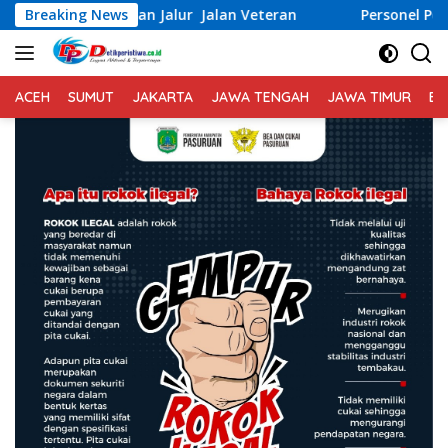
Langsung
 Jalur Jalan Veteran
Breaking News
Personel Polres Bireuen Ikuti Be
ke
konten
ACEH
SUMUT
JAKARTA
JAWA TENGAH
JAWA TIMUR
BA