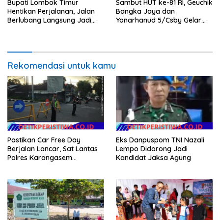
Bupati Lombok Timur
Sambut HUT ke-81 RI, Geuchik
Hentikan Perjalanan, Jalan
Bangka Jaya dan
Berlubang Langsung Jadi
Yonarhanud 5/Csby Gelar
Perhatian
Gotong Royong dalam
Gerakan Indonesia Asri
Rekomendasi untuk kamu
Pastikan Car Free Day
Eks Danpuspom TNI Nazali
Berjalan Lancar, Sat Lantas
Lempo Didorong Jadi
Polres Karangasem
Kandidat Jaksa Agung
Amankan Jalur Jalan
Veteran