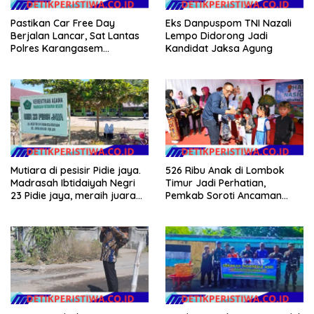
Pastikan Car Free Day
Eks Danpuspom TNI Nazali
Berjalan Lancar, Sat Lantas
Lempo Didorong Jadi
Polres Karangasem
Kandidat Jaksa Agung
Amankan Jalur Jalan
Veteran
Mutiara di pesisir Pidie jaya.
526 Ribu Anak di Lombok
Madrasah Ibtidaiyah Negri
Timur Jadi Perhatian,
23 Pidie jaya, meraih juara
Pemkab Soroti Ancaman
tingkat propinsi dan nasional
Kekerasan hingga
Pernikahan Dini