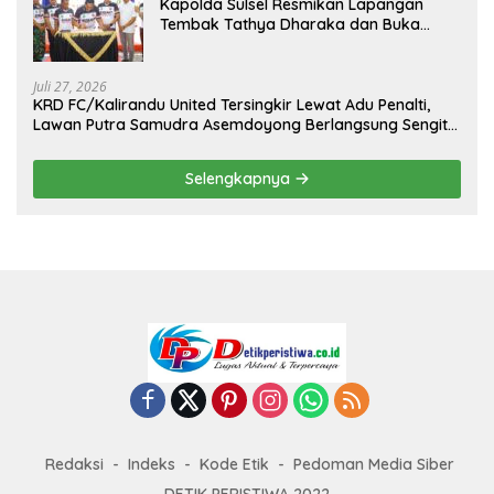
Kapolda Sulsel Resmikan Lapangan
Tembak Tathya Dharaka dan Buka
Kejuaraan Menembak Bupati Sidrap Cup
II Tahun 2026
Juli 27, 2026
KRD FC/Kalirandu United Tersingkir Lewat Adu Penalti,
Lawan Putra Samudra Asemdoyong Berlangsung Sengit
namun Tetap Kondusif
Selengkapnya
Redaksi
Indeks
Kode Etik
Pedoman Media Siber