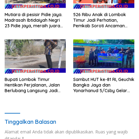
Mutiara di pesisir Pidie jaya.
526 Ribu Anak di Lombok
Madrasah Ibtidaiyah Negri
Timur Jadi Perhatian,
23 Pidie jaya, meraih juara
Pemkab Soroti Ancaman
tingkat propinsi dan nasional
Kekerasan hingga
Pernikahan Dini
Bupati Lombok Timur
Sambut HUT ke-81 RI, Geuchik
Hentikan Perjalanan, Jalan
Bangka Jaya dan
Berlubang Langsung Jadi
Yonarhanud 5/Csby Gelar
Perhatian
Gotong Royong dalam
Gerakan Indonesia Asri
Tinggalkan Balasan
Alamat email Anda tidak akan dipublikasikan.
Ruas yang wajib
ditandai
*