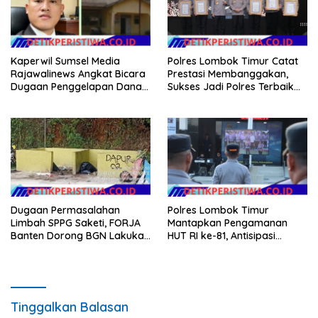
Kaperwil Sumsel Media
Polres Lombok Timur Catat
Rajawalinews Angkat Bicara
Prestasi Membanggakan,
Dugaan Penggelapan Dana
Sukses Jadi Polres Terbaik
Desa Rp 84 Juta, Kades
dalam Pelayanan Publik di
Argomulyo Belitang Jaya
NTB
Hilang 3 Bulan Bawa
Anggaran Pembangunan
Dugaan Permasalahan
Polres Lombok Timur
Limbah SPPG Saketi, FORJA
Mantapkan Pengamanan
Banten Dorong BGN Lakukan
HUT RI ke-81, Antisipasi
Audit dan Evaluasi Korcam
Kerawanan hingga Sambut
Agenda Kapolri
Tinggalkan Balasan