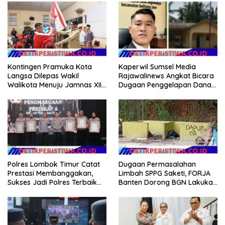
Kontingen Pramuka Kota
Kaperwil Sumsel Media
Langsa Dilepas Wakil
Rajawalinews Angkat Bicara
Walikota Menuju Jamnas XII
Dugaan Penggelapan Dana
2026
Desa Rp 84 Juta, Kades
Argomulyo Belitang Jaya
Hilang 3 Bulan Bawa
Anggaran Pembangunan
Polres Lombok Timur Catat
Dugaan Permasalahan
Prestasi Membanggakan,
Limbah SPPG Saketi, FORJA
Sukses Jadi Polres Terbaik
Banten Dorong BGN Lakukan
dalam Pelayanan Publik di
Audit dan Evaluasi Korcam
NTB