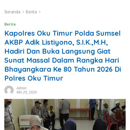
Beranda
Berita
Berita
Kapolres Oku Timur Polda Sumsel
AKBP Adik Listiyono, S.I.K.,M.H,
Hadiri Dan Buka Langsung Giat
Sunat Massal Dalam Rangka Hari
Bhayangkara Ke 80 Tahun 2026 Di
Polres Oku Timur
Admin
Mei 20, 2026