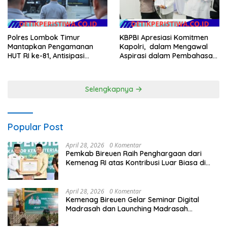
KBPBI Apresiasi Komitmen
Polres Lombok Timur
Kapolri, dalam Mengawal
Mantapkan Pengamanan
Aspirasi dalam Pembahasan
HUT RI ke-81, Antisipasi
RUU Ketenagakerjaan
Kerawanan hingga Sambut
Agenda Kapolri
Selengkapnya
Popular Post
April 28, 2026
0 Komentar
Pemkab Bireuen Raih Penghargaan dari
Kemenag RI atas Kontribusi Luar Biasa di
Sektor Keagamaan dan Pendidikan
April 28, 2026
0 Komentar
Kemenag Bireuen Gelar Seminar Digital
Madrasah dan Launching Madrasah
Unggulan Peringati Hardiknas 2026