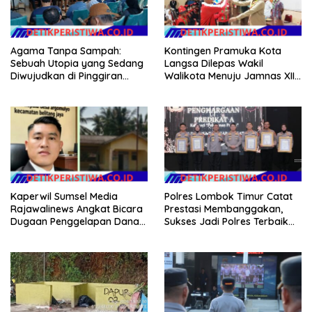
Agama Tanpa Sampah:
Kontingen Pramuka Kota
Sebuah Utopia yang Sedang
Langsa Dilepas Wakil
Diwujudkan di Pinggiran
Walikota Menuju Jamnas XII
Semarang
2026
Kaperwil Sumsel Media
Polres Lombok Timur Catat
Rajawalinews Angkat Bicara
Prestasi Membanggakan,
Dugaan Penggelapan Dana
Sukses Jadi Polres Terbaik
Desa Rp 84 Juta, Kades
dalam Pelayanan Publik di
Argomulyo Belitang Jaya
NTB
Hilang 3 Bulan Bawa
Anggaran Pembangunan