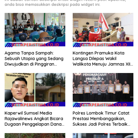
anda bisa memasukkan deskripsi pada widget ini.
Agama Tanpa Sampah:
Kontingen Pramuka Kota
Sebuah Utopia yang Sedang
Langsa Dilepas Wakil
Diwujudkan di Pinggiran
Walikota Menuju Jamnas XII
Semarang
2026
Kaperwil Sumsel Media
Polres Lombok Timur Catat
Rajawalinews Angkat Bicara
Prestasi Membanggakan,
Dugaan Penggelapan Dana
Sukses Jadi Polres Terbaik
Desa Rp 84 Juta, Kades
dalam Pelayanan Publik di
Argomulyo Belitang Jaya
NTB