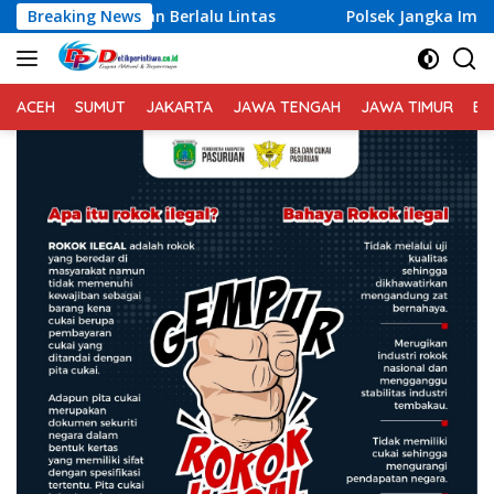
Langsung
rlalu Lintas
Breaking News
Polsek Jangka Imbau Masyarakat Gunaka
ke
konten
ACEH
SUMUT
JAKARTA
JAWA TENGAH
JAWA TIMUR
BA