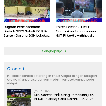
Hilang 3 Bulan Bawa
Anggaran Pembangunan
Dugaan Permasalahan
Polres Lombok Timur
Limbah SPPG Saketi, FORJA
Mantapkan Pengamanan
Banten Dorong BGN Lakukan
HUT RI ke-81, Antisipasi
Audit dan Evaluasi Korcam
Kerawanan hingga Sambut
Agenda Kapolri
Selengkapnya
Otomotif
Ini adalah contoh keterangan untuk widget dengan kategori
otomotif, anda bisa dengan mudah memasukkannya pada
widget.
Juli 31, 2026
Mini Soccer Jadi Ajang Persatuan, DPC
PERADI Selong Gelar Peradi Cup 2026
Sambut Hari Kemerdekaan