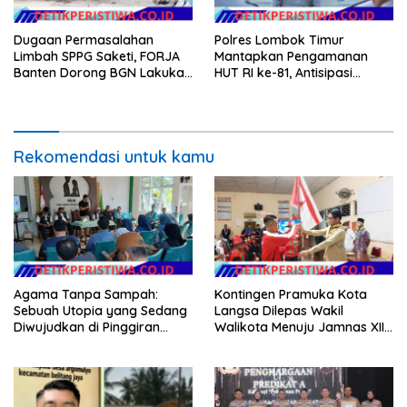
Dugaan Permasalahan
Polres Lombok Timur
Limbah SPPG Saketi, FORJA
Mantapkan Pengamanan
Banten Dorong BGN Lakukan
HUT RI ke-81, Antisipasi
Audit dan Evaluasi Korcam
Kerawanan hingga Sambut
Agenda Kapolri
Rekomendasi untuk kamu
Agama Tanpa Sampah:
Kontingen Pramuka Kota
Sebuah Utopia yang Sedang
Langsa Dilepas Wakil
Diwujudkan di Pinggiran
Walikota Menuju Jamnas XII
Semarang
2026