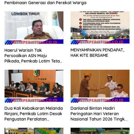
Pembinaan Generasi dan Perekat Warga
MENYAMPAIKAN PENDAPAT,
Haerul Warisin Tak
HAK KITE BERSAME
Persoalkan ASN Maju
Pilkada, Pemkab Lotim Tetap
Genjot Jalan dan Investasi
Danlanal Bintan Hadiri
Dua Kali Kebakaran Melanda
Peringatan Hari Veteran
Rinjani, Pemkab Lotim Desak
Nasional Tahun 2026 Tingkat
Penguatan Peralatan
Provinsi Kepulauan Riau
Karhutla