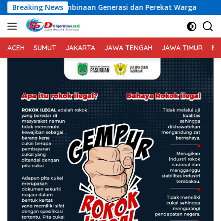
Langsung
Pembinaan Generasi dan Perekat Warga
Breaking News
Haerul Warisin T
ke
konten
ACEH
SUMUT
JAKARTA
JAWA TENGAH
JAWA TIMUR
BA