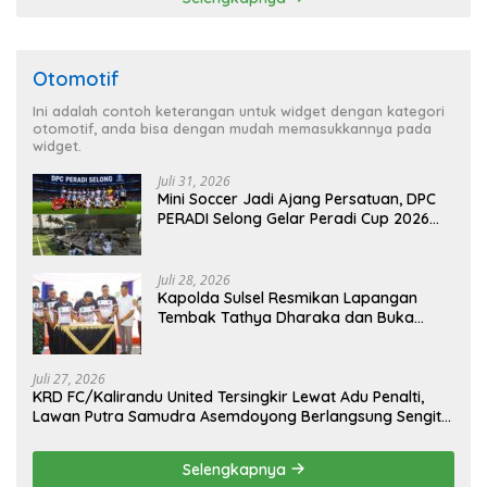
Otomotif
Ini adalah contoh keterangan untuk widget dengan kategori
otomotif, anda bisa dengan mudah memasukkannya pada
widget.
Juli 31, 2026
Mini Soccer Jadi Ajang Persatuan, DPC
PERADI Selong Gelar Peradi Cup 2026
Sambut Hari Kemerdekaan
Juli 28, 2026
Kapolda Sulsel Resmikan Lapangan
Tembak Tathya Dharaka dan Buka
Kejuaraan Menembak Bupati Sidrap Cup
II Tahun 2026
Juli 27, 2026
KRD FC/Kalirandu United Tersingkir Lewat Adu Penalti,
Lawan Putra Samudra Asemdoyong Berlangsung Sengit
namun Tetap Kondusif
Selengkapnya