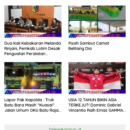
Perekat Warga
Genjot Jalan dan Investasi
Dua Kali Kebakaran Melanda
Pisah Sambut Camat
Rinjani, Pemkab Lotim Desak
Belitang Dia
Penguatan Peralatan
Karhutla
Lapor Pak Kapolda : Truk
USIA 12 TAHUN BIKIN ASIA
Batu Bara Masih “Kuasai”
TERKEJUT! Dominic Gabriel
Jalan Umum OKU Batu Raja
Vincentio Raih Emas GAMMA
OKU Timur Martapura!!
2026, Bukti Atlet Muda
Indonesia Tidak Takut
Siapapun
Selengkapnya