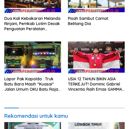
Dua Kali Kebakaran Melanda
Pisah Sambut Camat
Rinjani, Pemkab Lotim Desak
Belitang Dia
Penguatan Peralatan
Karhutla
Lapor Pak Kapolda : Truk
USIA 12 TAHUN BIKIN ASIA
Batu Bara Masih “Kuasai”
TERKEJUT! Dominic Gabriel
Jalan Umum OKU Batu Raja
Vincentio Raih Emas GAMMA
OKU Timur Martapura!!
2026, Bukti Atlet Muda
Indonesia Tidak Takut
Siapapun
Rekomendasi untuk kamu