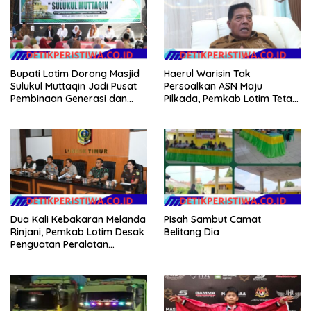
Bupati Lotim Dorong Masjid
Haerul Warisin Tak
Sulukul Muttaqin Jadi Pusat
Persoalkan ASN Maju
Pembinaan Generasi dan
Pilkada, Pemkab Lotim Tetap
Perekat Warga
Genjot Jalan dan Investasi
Dua Kali Kebakaran Melanda
Pisah Sambut Camat
Rinjani, Pemkab Lotim Desak
Belitang Dia
Penguatan Peralatan
Karhutla