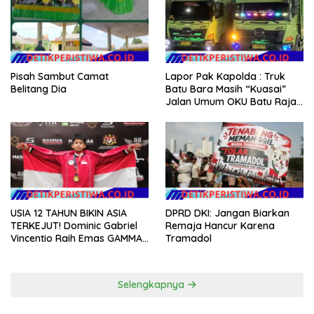
Pisah Sambut Camat
Lapor Pak Kapolda : Truk
Belitang Dia
Batu Bara Masih “Kuasai”
Jalan Umum OKU Batu Raja
OKU Timur Martapura!!
DPRD DKI: Jangan Biarkan
USIA 12 TAHUN BIKIN ASIA
Remaja Hancur Karena
TERKEJUT! Dominic Gabriel
Tramadol
Vincentio Raih Emas GAMMA
2026, Bukti Atlet Muda
Indonesia Tidak Takut
Siapapun
Selengkapnya