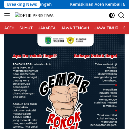
Langsung
Aceh Tengah
Breaking News
Kemiskinan Aceh Kembali Meningkat, Pemer
ke
konten
ACEH
SUMUT
JAKARTA
JAWA TENGAH
JAWA TIMUR
BA