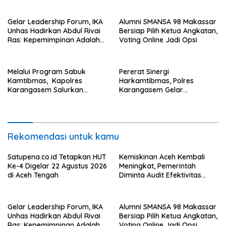
Gelar Leadership Forum, IKA
Alumni SMANSA 98 Makassar
Unhas Hadirkan Abdul Rivai
Bersiap Pilih Ketua Angkatan,
Ras: Kepemimpinan Adalah
Voting Online Jadi Opsi
Talenta yang Bisa Diasah
Melalui Program Sabuk
Pererat Sinergi
Kamtibmas, Kapolres
Harkamtibmas, Polres
Karangasem Salurkan
Karangasem Gelar
Bantuan Sembako kepada
Pembinaan Sabuk
Warga Kurang Mampu
Kamtibmas di Dangin Sema II
Rekomendasi untuk kamu
Satupena.co.id Tetapkan HUT
Kemiskinan Aceh Kembali
Ke-4 Digelar 22 Agustus 2026
Meningkat, Pemerintah
di Aceh Tengah
Diminta Audit Efektivitas
Program Pertanian
Gelar Leadership Forum, IKA
Alumni SMANSA 98 Makassar
Unhas Hadirkan Abdul Rivai
Bersiap Pilih Ketua Angkatan,
Ras: Kepemimpinan Adalah
Voting Online Jadi Opsi