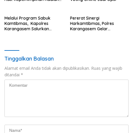
Talenta yang Bisa Diasah
Melalui Program Sabuk
Pererat Sinergi
Kamtibmas, Kapolres
Harkamtibmas, Polres
Karangasem Salurkan
Karangasem Gelar
Bantuan Sembako kepada
Pembinaan Sabuk
Warga Kurang Mampu
Kamtibmas di Dangin Sema II
Tinggalkan Balasan
Alamat email Anda tidak akan dipublikasikan.
Ruas yang wajib
ditandai
*