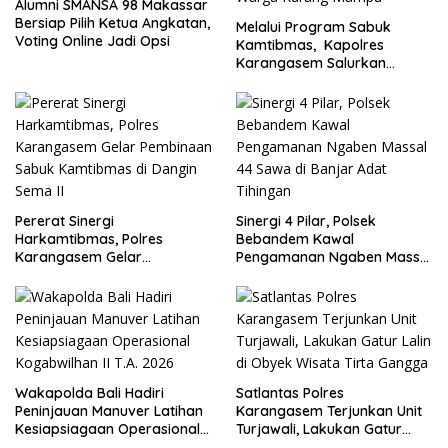
Alumni SMANSA 98 Makassar
Bersiap Pilih Ketua Angkatan,
Melalui Program Sabuk
Voting Online Jadi Opsi
Kamtibmas, Kapolres
Karangasem Salurkan
Bantuan Sembako kepada
Warga Kurang Mampu
Pererat Sinergi
Sinergi 4 Pilar, Polsek
Harkamtibmas, Polres
Bebandem Kawal
Karangasem Gelar
Pengamanan Ngaben Massal
Pembinaan Sabuk
44 Sawa di Banjar Adat
Kamtibmas di Dangin Sema II
Tihingan
Wakapolda Bali Hadiri
Satlantas Polres
Peninjauan Manuver Latihan
Karangasem Terjunkan Unit
Kesiapsiagaan Operasional
Turjawali, Lakukan Gatur
Kogabwilhan II T.A. 2026
Lalin di Obyek Wisata Tirta