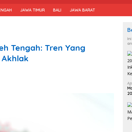
ENGAH
JAWA TIMUR
BALI
JAWA BARAT
B
In
an
eh Tengah: Tren Yang
 Akhlak
Ag
Ma
20
In
Ke