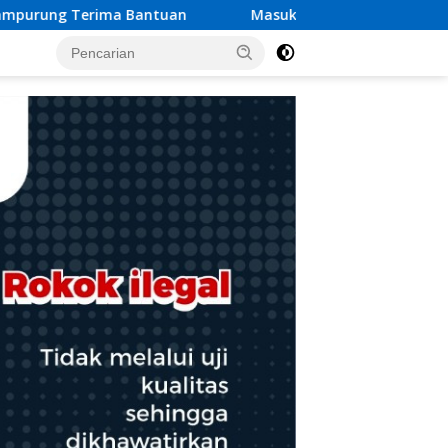
Masuk Penilaian Nasional TPAKD Award 2026, Lombok Timur A