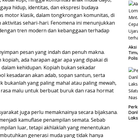
Prog
 gaya hidup, identitas, dan ekspresi budaya
Keu
Don
as motor klasik, dalam tongkrongan komunitas, di
Kes
 aktivitas sehari-hari. Fenomena ini menunjukkan
u dengan tren modern dan kebanggaan terhadap
Aksi
yimpan pesan yang indah dan penuh makna.
Timu
Poli
kopiah, ada harapan agar apa yang dipakai di
Usut
 dalam kehidupan. Kopiah bukan sekadar
Kebe
ol kesadaran akan adab, sopan santun, serta
Bupa
ik bukanlah yang paling mahal atau paling mewah,
asa malu untuk berbuat buruk dan rasa hormat
Perk
yarakat juga perlu memaknainya secara bijaksana.
Danl
Lak
menjadi kamuflase penampilan semata. Sebab
Kunj
pilan luar, tetapi akhlaklah yang menentukan
ke P
mbutuhkan generasi muda yang tidak hanya