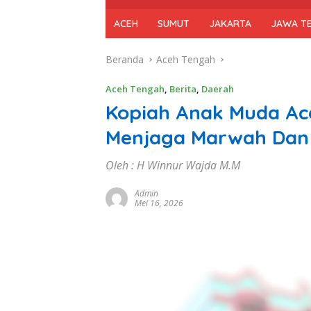
ACEH
SUMUT
JAKARTA
JAWA T
Beranda
Aceh Tengah
Aceh Tengah
,
Berita
,
Daerah
Kopiah Anak Muda Ac
Menjaga Marwah Dan
Oleh : H Winnur Wajda M.M
Admin
Mei 16, 2026