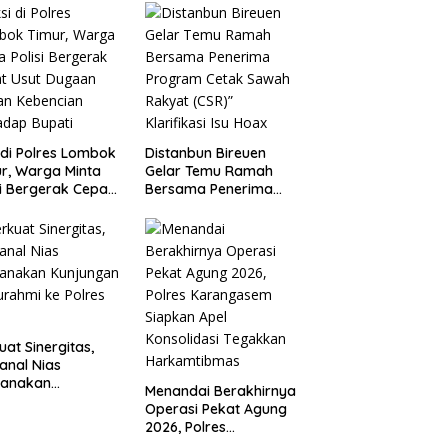
ram Inklusi
angan untuk
gkrak
ejahteraan Warga
 di Polres Lombok
Distanbun Bireuen
r, Warga Minta
Gelar Temu Ramah
si Bergerak Cepat
Bersama Penerima
 Dugaan Ujaran
Program Cetak
ncian terhadap
Sawah Rakyat (CSR)”
ti
Klarifikasi Isu Hoax
uat Sinergitas,
anal Nias
sanakan
Menandai Berakhirnya
ungan Silaturahmi
Operasi Pekat Agung
olres Nias
2026, Polres
Karangasem Siapkan