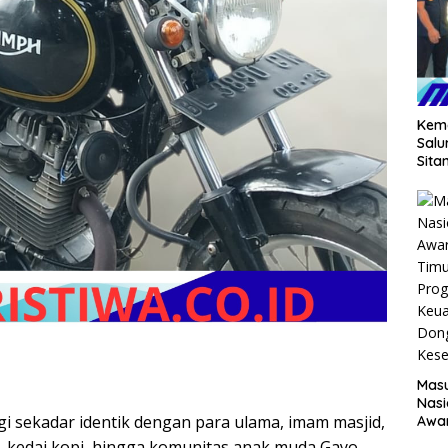
Keme
Salu
Sita
Masu
Nasi
agi sekadar identik dengan para ulama, imam masjid,
Awa
Timu
, kedai kopi, hingga komunitas anak muda Gayo,