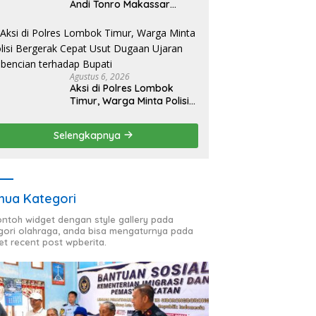
Andi Tonro Makassar
Prioritaskan Literasi dan
Pembenahan Fasilitas
Sekolah
Agustus 6, 2026
Aksi di Polres Lombok
Timur, Warga Minta Polisi
Bergerak Cepat Usut
Dugaan Ujaran Kebencian
Selengkapnya
terhadap Bupati
ua Kategori
contoh widget dengan style gallery pada
gori olahraga, anda bisa mengaturnya pada
et recent post wpberita.