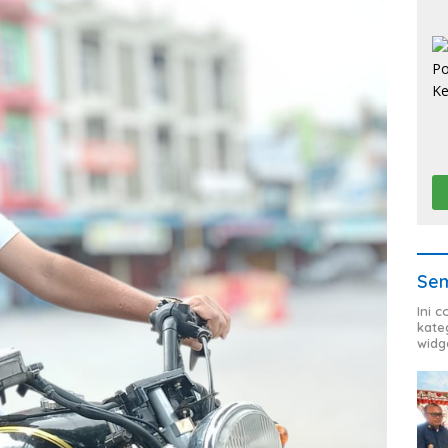
Sem
Ini 
kate
widg