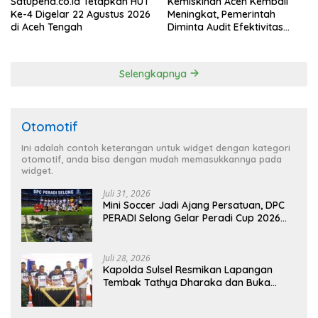
Satupena.co.id Tetapkan HUT
Kemiskinan Aceh Kembali
Ke-4 Digelar 22 Agustus 2026
Meningkat, Pemerintah
di Aceh Tengah
Diminta Audit Efektivitas
Program Pertanian
Selengkapnya
Otomotif
Ini adalah contoh keterangan untuk widget dengan kategori
otomotif, anda bisa dengan mudah memasukkannya pada
widget.
Juli 31, 2026
Mini Soccer Jadi Ajang Persatuan, DPC
PERADI Selong Gelar Peradi Cup 2026
Sambut Hari Kemerdekaan
Juli 28, 2026
Kapolda Sulsel Resmikan Lapangan
Tembak Tathya Dharaka dan Buka
Kejuaraan Menembak Bupati Sidrap Cup
II Tahun 2026