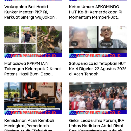
Wakapolda Bali Hadiri
Ketua Umum APKOMINDO:
Kunker Menteri PKP RI,
HUT Ke-81 Kemerdekaan RI
Perkuat Sinergi Wujudkan
Momentum Memperkuat
Hunian Layak bagi
Kedaulatan Digital, Inovasi
Masyarakat
Teknologi, dan Kepastian
Hukum Menuju Indonesia
Emas 2045
Satupena.co.id Tetapkan HUT
Mahasiswa PPKPM IAIN
Ke-4 Digelar 22 Agustus 2026
Takengon Kelompok 2 Kenali
di Aceh Tengah
Potensi Hasil Bumi Desa
Pantan Nangka
Kemiskinan Aceh Kembali
Gelar Leadership Forum, IKA
Meningkat, Pemerintah
Unhas Hadirkan Abdul Rivai
Diminta Audit Efektivitas
Ras: Kepemimpinan Adalah