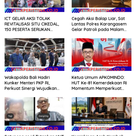
ICT GELAR AKSI TOLAK
Cegah Aksi Balap Liar, Sat
REVITALISASI SITU CIKEDAL,
Lantas Polres Karangasem
150 PESERTA SERUKAN
Gelar Patroli pada Malam
EVALUASI APBD Rp9,49 MILIAR
Minggu
Wakapolda Bali Hadiri
Ketua Umum APKOMINDO:
Kunker Menteri PKP RI,
HUT Ke-81 Kemerdekaan RI
Perkuat Sinergi Wujudkan
Momentum Memperkuat
Hunian Layak bagi
Kedaulatan Digital, Inovasi
Masyarakat
Teknologi, dan Kepastian
Hukum Menuju Indonesia
Emas 2045