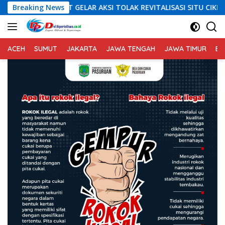
Langsung
ELAR AKSI TOLAK REVITALISASI SITU CIKEDAL, 150 PESERTA SERUK
Breaking News
ke
konten
ACEH
SUMUT
JAKARTA
JAWA TENGAH
JAWA TIMUR
BA