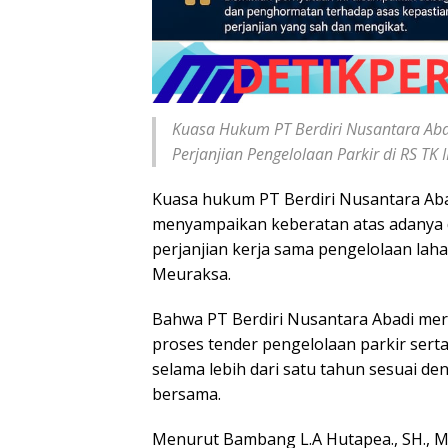
Kuasa Hukum PT Berdiri Nusantara Aba
Perjanjian Pengelolaan Parkir di RS TK
Kuasa hukum PT Berdiri Nusantara Abad
menyampaikan keberatan atas adanya
perjanjian kerja sama pengelolaan laha
Meuraksa.
Bahwa PT Berdiri Nusantara Abadi me
proses tender pengelolaan parkir sert
selama lebih dari satu tahun sesuai de
bersama.
Menurut Bambang L.A Hutapea., SH., M