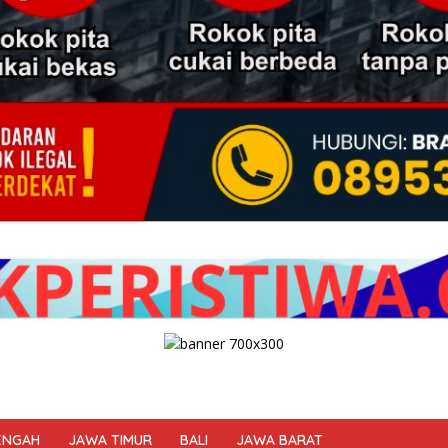
ENGAH
JAWA TIMUR
BALI
JAWA BARAT