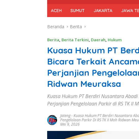
ACEH
SUMUT
JAKARTA
JAWA T
Beranda
Berita
Berita
,
Berita Terkini
,
Daerah
,
Hukum
Kuasa Hukum PT Berd
Bicara Terkait Anca
Perjanjian Pengelolaan
Ridwan Meuraksa
Kuasa Hukum PT Berdiri Nusantara Abadi
Perjanjian Pengelolaan Parkir di RS TK I
Jateng
-
Kuasa Hukum PT Berdiri Nusantara Aba
Pengelolaan Parkir Di RS TK II Moh Ridwan Me
Mei 9, 2026