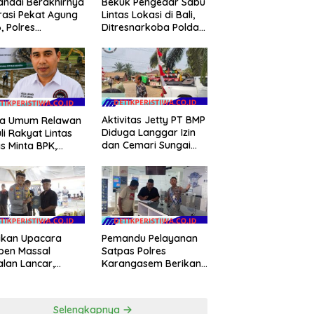
ndai Berakhirnya
Bekuk Pengedar Sabu
asi Pekat Agung
Lintas Lokasi di Bali,
, Polres
Ditresnarkoba Polda
angasem Siapkan
Bali Berhasil
 Konsolidasi
Amankan Barang
akkan
Bukti Seberat 123
kamtibmas
Gram Lebih
Aktivitas Jetty PT BMP
ua Umum Relawan
Diduga Langgar Izin
li Rakyat Lintas
dan Cemari Sungai
s Minta BPK,
Dawas, Massa Aksi
, dan KPK Audit
POSE RI bersama
eluruh Bantuan
Barikade 98 Minta
ntan Pascabanjir
Pemerintah Usut
ceh
Tuntas
ikan Upacara
Pemandu Pelayanan
ben Massal
Satpas Polres
alan Lancar,
Karangasem Berikan
lres Serahkan
Layanan Prima dan
 Asih kepada
Terpadu kepada
tia Pengabenan
Masyarakat
Selengkapnya