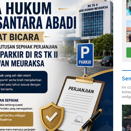
Sem
Ini 
kate
widg