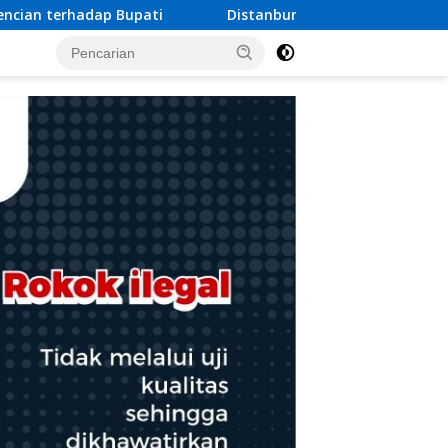
tanbun Bireuen Gelar Temu Ramah Bersama Penerima Program Ce