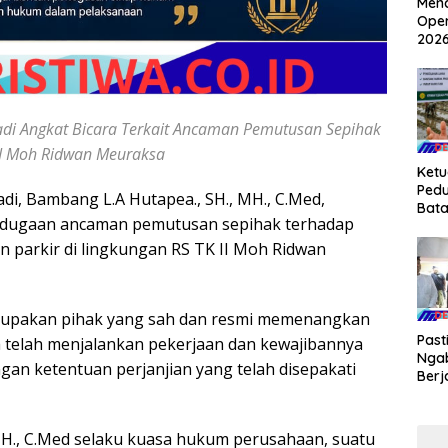
Mena
Oper
2026
Kar
Apel
Teg
Har
di Angkat Bicara Terkait Ancaman Pemutusan Sepihak
 II Moh Ridwan Meuraksa
Ket
Pedu
i, Bambang L.A Hutapea., SH., MH., C.Med,
Bata
 dugaan ancaman pemutusan sepihak terhadap
BPKP
Meny
n parkir di lingkungan RS TK II Moh Ridwan
Keme
di A
rupakan pihak yang sah dan resmi memenangkan
Past
a telah menjalankan pekerjaan dan kewajibannya
Nga
ngan ketentuan perjanjian yang telah disepakati
Berj
Kapo
Tali
Pani
H., C.Med selaku kuasa hukum perusahaan, suatu