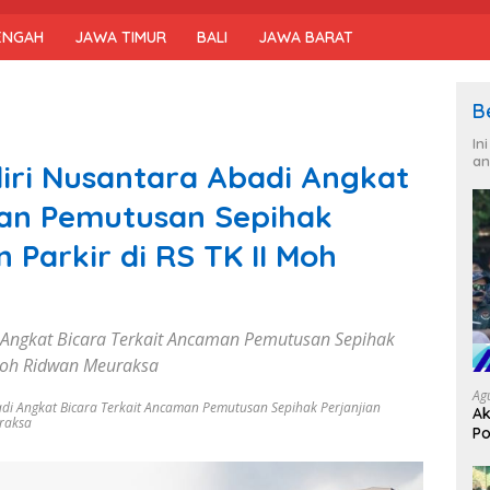
ENGAH
JAWA TIMUR
BALI
JAWA BARAT
B
In
an
iri Nusantara Abadi Angkat
man Pemutusan Sepihak
 Parkir di RS TK II Moh
 Angkat Bicara Terkait Ancaman Pemutusan Sepihak
I Moh Ridwan Meuraksa
Ag
di Angkat Bicara Terkait Ancaman Pemutusan Sepihak Perjanjian
Ak
uraksa
Po
Ke