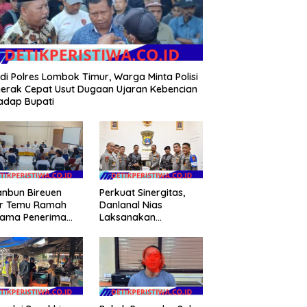
 di Polres Lombok Timur, Warga Minta Polisi
erak Cepat Usut Dugaan Ujaran Kebencian
adap Bupati
anbun Bireuen
Perkuat Sinergitas,
ar Temu Ramah
Danlanal Nias
sama Penerima
Laksanakan
gram Cetak
Kunjungan Silaturahmi
h Rakyat (CSR)”
ke Polres Nias
ifikasi Isu Hoax