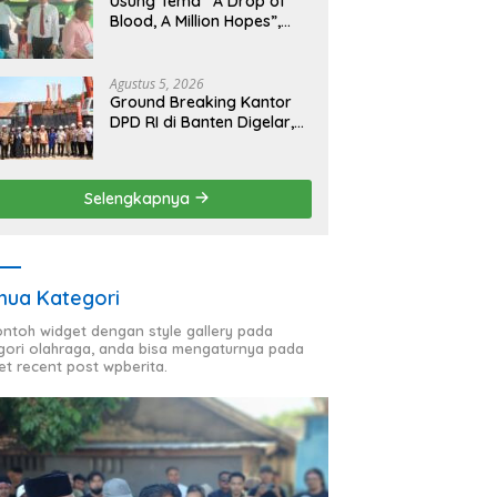
Usung Tema “A Drop of
Blood, A Million Hopes”,
Bank Aceh Bireuen Gelar
Donor Darah dan Skrining
Kesehatan Gratis
Agustus 5, 2026
Ground Breaking Kantor
DPD RI di Banten Digelar,
Kapolda Tegaskan
Komitmen Jaga
Kondusivitas Proyek
Selengkapnya
ua Kategori
contoh widget dengan style gallery pada
gori olahraga, anda bisa mengaturnya pada
et recent post wpberita.