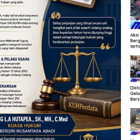
Aksi
Berg
terh
Dist
Gel
Ber
Pro
Sawa
Klar