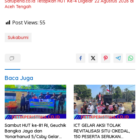
Satupena.co.id Tetapkan HUT Ke-4 Digelar 22 Agustus 2026 di
Aceh Tengah
Post Views:
55
Sukabumi
Baca Juga
Sambut HUT ke-81 RI, Geuchik
ICT GELAR AKSI TOLAK
Bangka Jaya dan
REVITALISASI SITU CIKEDAL,
Yonarhanud 5/Csby Gelar
150 PESERTA SERUKAN