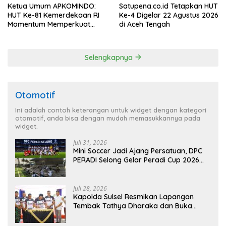
Ketua Umum APKOMINDO:
Satupena.co.id Tetapkan HUT
HUT Ke-81 Kemerdekaan RI
Ke-4 Digelar 22 Agustus 2026
Momentum Memperkuat
di Aceh Tengah
Kedaulatan Digital, Inovasi
Teknologi, dan Kepastian
Hukum Menuju Indonesia
Selengkapnya
Emas 2045
Otomotif
Ini adalah contoh keterangan untuk widget dengan kategori
otomotif, anda bisa dengan mudah memasukkannya pada
widget.
Juli 31, 2026
Mini Soccer Jadi Ajang Persatuan, DPC
PERADI Selong Gelar Peradi Cup 2026
Sambut Hari Kemerdekaan
Juli 28, 2026
Kapolda Sulsel Resmikan Lapangan
Tembak Tathya Dharaka dan Buka
Kejuaraan Menembak Bupati Sidrap Cup
II Tahun 2026