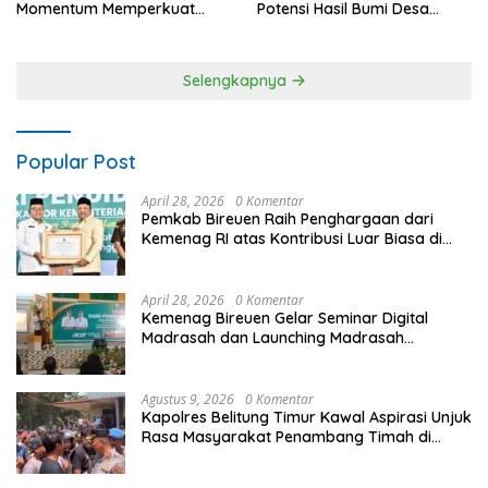
Potensi Hasil Bumi Desa
Momentum Memperkuat
Pantan Nangka
Kedaulatan Digital, Inovasi
Teknologi, dan Kepastian
Hukum Menuju Indonesia
Selengkapnya
Emas 2045
Popular Post
April 28, 2026
0 Komentar
Pemkab Bireuen Raih Penghargaan dari
Kemenag RI atas Kontribusi Luar Biasa di
Sektor Keagamaan dan Pendidikan
April 28, 2026
0 Komentar
Kemenag Bireuen Gelar Seminar Digital
Madrasah dan Launching Madrasah
Unggulan Peringati Hardiknas 2026
Agustus 9, 2026
0 Komentar
Kapolres Belitung Timur Kawal Aspirasi Unjuk
Rasa Masyarakat Penambang Timah di
lokasi Halaman Kantor Operasional
PT.Timah Kecamatan Gantung.