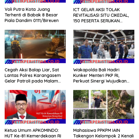
Voli Putra Kota Juang
ICT GELAR AKSI TOLAK
Terhenti di Babak 8 Besar
REVITALISASI SITU CIKEDAL,
Piala Dandim 0111/Bireuen
150 PESERTA SERUKAN
EVALUASI APBD Rp9,49 MILIAR
Cegah Aksi Balap Liar, Sat
Wakapolda Bali Hadiri
Lantas Polres Karangasem
Kunker Menteri PKP RI,
Gelar Patroli pada Malam
Perkuat Sinergi Wujudkan
Minggu
Hunian Layak bagi
Masyarakat
Mahasiswa PPKPM IAIN
Ketua Umum APKOMINDO:
Takengon Kelompok 2 Kenali
HUT Ke-81 Kemerdekaan RI