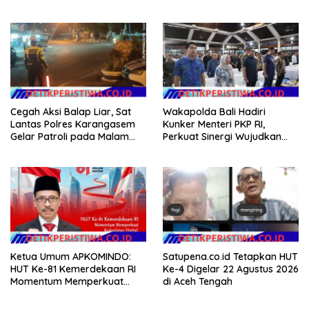
Gotong Royong dalam
EVALUASI APBD Rp9,49 MILIAR
Gerakan Indonesia Asri
Cegah Aksi Balap Liar, Sat
Wakapolda Bali Hadiri
Lantas Polres Karangasem
Kunker Menteri PKP RI,
Gelar Patroli pada Malam
Perkuat Sinergi Wujudkan
Minggu
Hunian Layak bagi
Masyarakat
Ketua Umum APKOMINDO:
Satupena.co.id Tetapkan HUT
HUT Ke-81 Kemerdekaan RI
Ke-4 Digelar 22 Agustus 2026
Momentum Memperkuat
di Aceh Tengah
Kedaulatan Digital, Inovasi
Teknologi, dan Kepastian