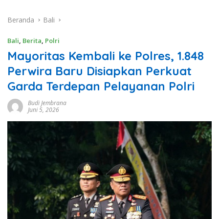
Beranda
Bali
Bali
,
Berita
,
Polri
Mayoritas Kembali ke Polres, 1.848
Perwira Baru Disiapkan Perkuat
Garda Terdepan Pelayanan Polri
Budi Jembrana
Juni 5, 2026