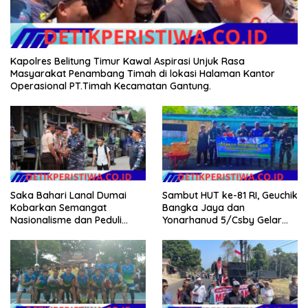
Kapolres Belitung Timur Kawal Aspirasi Unjuk Rasa
Masyarakat Penambang Timah di lokasi Halaman Kantor
Operasional PT.Timah Kecamatan Gantung.
Saka Bahari Lanal Dumai
Sambut HUT ke-81 RI, Geuchik
Kobarkan Semangat
Bangka Jaya dan
Nasionalisme dan Peduli
Yonarhanud 5/Csby Gelar
Pesisir di Kampung Nelayan
Gotong Royong dalam
Gerakan Indonesia Asri