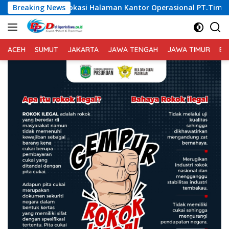
Langsung
i Halaman Kantor Operasional PT.Timah Kecamatan Gantung.
Breaking News
ke
konten
ACEH
SUMUT
JAKARTA
JAWA TENGAH
JAWA TIMUR
BA