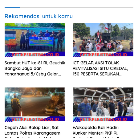
Hukum Menuju Indonesia
Emas 2045
Rekomendasi untuk kamu
Sambut HUT ke-81 RI, Geuchik
ICT GELAR AKSI TOLAK
Bangka Jaya dan
REVITALISASI SITU CIKEDAL,
Yonarhanud 5/Csby Gelar
150 PESERTA SERUKAN
Gotong Royong dalam
EVALUASI APBD Rp9,49 MILIAR
Gerakan Indonesia Asri
Cegah Aksi Balap Liar, Sat
Wakapolda Bali Hadiri
Lantas Polres Karangasem
Kunker Menteri PKP RI,