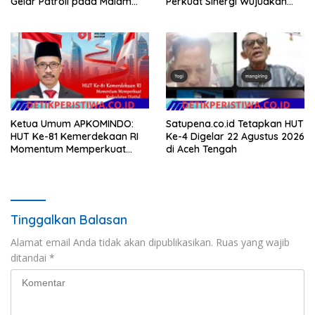
Gelar Patroli pada Malam
Perkuat Sinergi Wujudkan
Minggu
Hunian Layak bagi
Masyarakat
Ketua Umum APKOMINDO:
Satupena.co.id Tetapkan HUT
HUT Ke-81 Kemerdekaan RI
Ke-4 Digelar 22 Agustus 2026
Momentum Memperkuat
di Aceh Tengah
Kedaulatan Digital, Inovasi
Teknologi, dan Kepastian
Hukum Menuju Indonesia
Emas 2045
Tinggalkan Balasan
Alamat email Anda tidak akan dipublikasikan.
Ruas yang wajib
ditandai
*