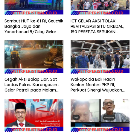
Sambut HUT ke-81 RI, Geuchik
ICT GELAR AKSI TOLAK
Bangka Jaya dan
REVITALISASI SITU CIKEDAL,
Yonarhanud 5/Csby Gelar
150 PESERTA SERUKAN
Gotong Royong dalam
EVALUASI APBD Rp9,49 MILIAR
Gerakan Indonesia Asri
Cegah Aksi Balap Liar, Sat
Wakapolda Bali Hadiri
Lantas Polres Karangasem
Kunker Menteri PKP RI,
Gelar Patroli pada Malam
Perkuat Sinergi Wujudkan
Minggu
Hunian Layak bagi
Masyarakat