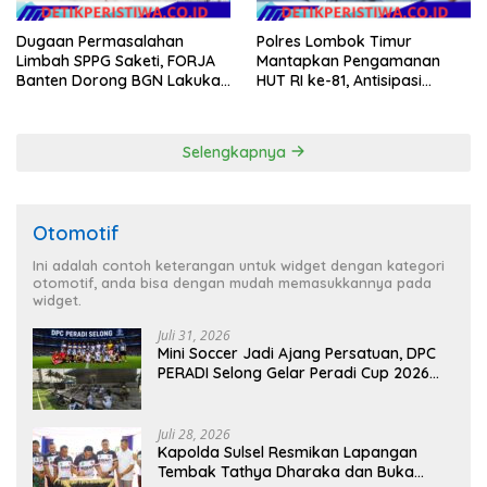
Dugaan Permasalahan
Polres Lombok Timur
Limbah SPPG Saketi, FORJA
Mantapkan Pengamanan
Banten Dorong BGN Lakukan
HUT RI ke-81, Antisipasi
Audit dan Evaluasi Korcam
Kerawanan hingga Sambut
Agenda Kapolri
Selengkapnya
Otomotif
Ini adalah contoh keterangan untuk widget dengan kategori
otomotif, anda bisa dengan mudah memasukkannya pada
widget.
Juli 31, 2026
Mini Soccer Jadi Ajang Persatuan, DPC
PERADI Selong Gelar Peradi Cup 2026
Sambut Hari Kemerdekaan
Juli 28, 2026
Kapolda Sulsel Resmikan Lapangan
Tembak Tathya Dharaka dan Buka