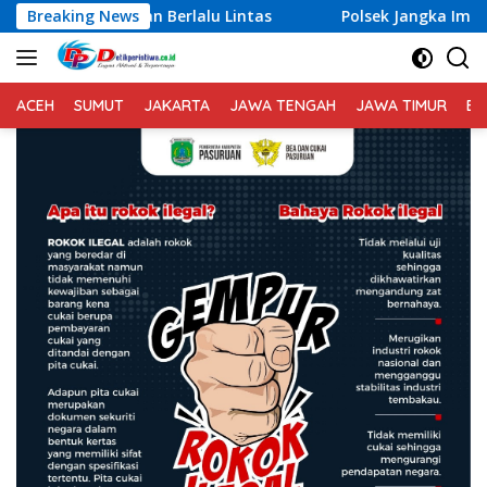
Langsung
erlalu Lintas
Breaking News
Polsek Jangka Imbau Masyarakat Gunak
ke
konten
ACEH
SUMUT
JAKARTA
JAWA TENGAH
JAWA TIMUR
BA