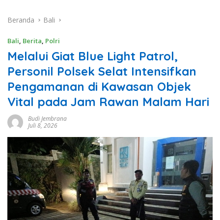
Beranda
Bali
Bali
,
Berita
,
Polri
Melalui Giat Blue Light Patrol,
Personil Polsek Selat Intensifkan
Pengamanan di Kawasan Objek
Vital pada Jam Rawan Malam Hari
Budi Jembrana
Juli 8, 2026