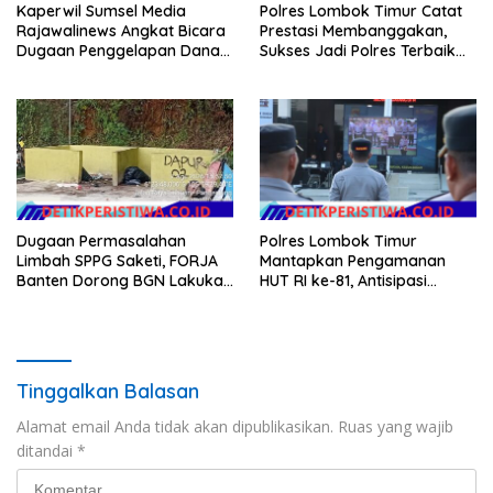
Kaperwil Sumsel Media
Polres Lombok Timur Catat
Rajawalinews Angkat Bicara
Prestasi Membanggakan,
Dugaan Penggelapan Dana
Sukses Jadi Polres Terbaik
Desa Rp 84 Juta, Kades
dalam Pelayanan Publik di
Argomulyo Belitang Jaya
NTB
Hilang 3 Bulan Bawa
Anggaran Pembangunan
Dugaan Permasalahan
Polres Lombok Timur
Limbah SPPG Saketi, FORJA
Mantapkan Pengamanan
Banten Dorong BGN Lakukan
HUT RI ke-81, Antisipasi
Audit dan Evaluasi Korcam
Kerawanan hingga Sambut
Agenda Kapolri
Tinggalkan Balasan
Alamat email Anda tidak akan dipublikasikan.
Ruas yang wajib
ditandai
*