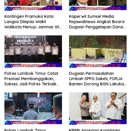
Kontingen Pramuka Kota
Kaperwil Sumsel Media
Langsa Dilepas Wakil
Rajawalinews Angkat Bicara
Walikota Menuju Jamnas XII
Dugaan Penggelapan Dana
2026
Desa Rp 84 Juta, Kades
Argomulyo Belitang Jaya
Hilang 3 Bulan Bawa
Anggaran Pembangunan
Polres Lombok Timur Catat
Dugaan Permasalahan
Prestasi Membanggakan,
Limbah SPPG Saketi, FORJA
Sukses Jadi Polres Terbaik
Banten Dorong BGN Lakukan
dalam Pelayanan Publik di
Audit dan Evaluasi Korcam
NTB
KBPBI Apresiasi Komitmen
Polres Lombok Timur