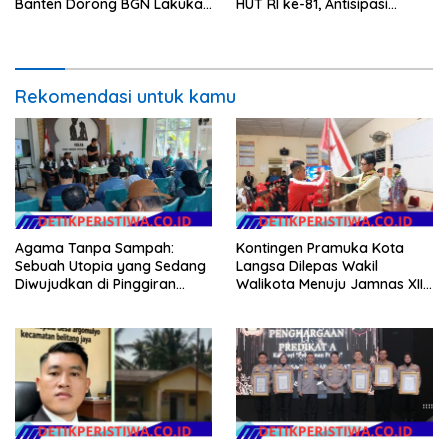
Banten Dorong BGN Lakukan
HUT RI ke-81, Antisipasi
Audit dan Evaluasi Korcam
Kerawanan hingga Sambut
Agenda Kapolri
Rekomendasi untuk kamu
Agama Tanpa Sampah:
Kontingen Pramuka Kota
Sebuah Utopia yang Sedang
Langsa Dilepas Wakil
Diwujudkan di Pinggiran
Walikota Menuju Jamnas XII
Semarang
2026