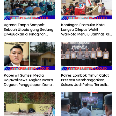
Agama Tanpa Sampah:
Kontingen Pramuka Kota
Sebuah Utopia yang Sedang
Langsa Dilepas Wakil
Diwujudkan di Pinggiran
Walikota Menuju Jamnas XII
Semarang
2026
Kaperwil Sumsel Media
Polres Lombok Timur Catat
Rajawalinews Angkat Bicara
Prestasi Membanggakan,
Dugaan Penggelapan Dana
Sukses Jadi Polres Terbaik
Desa Rp 84 Juta, Kades
dalam Pelayanan Publik di
Argomulyo Belitang Jaya
NTB
Hilang 3 Bulan Bawa
Anggaran Pembangunan