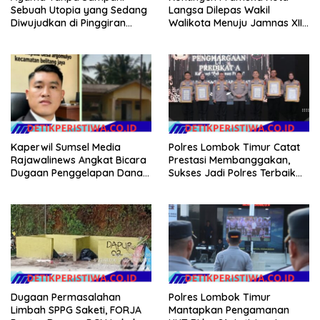
Sebuah Utopia yang Sedang
Langsa Dilepas Wakil
Diwujudkan di Pinggiran
Walikota Menuju Jamnas XII
Semarang
2026
Kaperwil Sumsel Media
Polres Lombok Timur Catat
Rajawalinews Angkat Bicara
Prestasi Membanggakan,
Dugaan Penggelapan Dana
Sukses Jadi Polres Terbaik
Desa Rp 84 Juta, Kades
dalam Pelayanan Publik di
Argomulyo Belitang Jaya
NTB
Hilang 3 Bulan Bawa
Anggaran Pembangunan
Dugaan Permasalahan
Polres Lombok Timur
Limbah SPPG Saketi, FORJA
Mantapkan Pengamanan