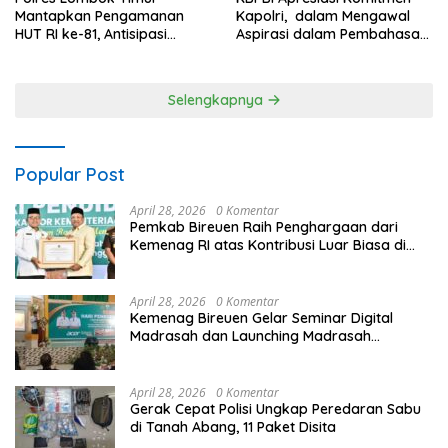
Kapolri, dalam Mengawal
Mantapkan Pengamanan
Aspirasi dalam Pembahasan
HUT RI ke-81, Antisipasi
RUU Ketenagakerjaan
Kerawanan hingga Sambut
Agenda Kapolri
Selengkapnya
Popular Post
April 28, 2026
0 Komentar
Pemkab Bireuen Raih Penghargaan dari
Kemenag RI atas Kontribusi Luar Biasa di
Sektor Keagamaan dan Pendidikan
April 28, 2026
0 Komentar
Kemenag Bireuen Gelar Seminar Digital
Madrasah dan Launching Madrasah
Unggulan Peringati Hardiknas 2026
April 28, 2026
0 Komentar
Gerak Cepat Polisi Ungkap Peredaran Sabu
di Tanah Abang, 11 Paket Disita