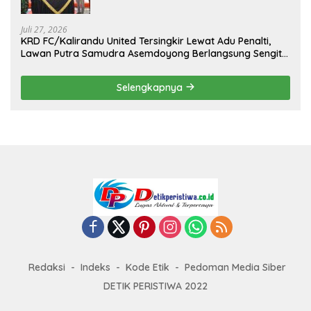
Kejuaraan Menembak Bupati Sidrap Cup
II Tahun 2026
Juli 27, 2026
KRD FC/Kalirandu United Tersingkir Lewat Adu Penalti,
Lawan Putra Samudra Asemdoyong Berlangsung Sengit
namun Tetap Kondusif
Selengkapnya
Redaksi
Indeks
Kode Etik
Pedoman Media Siber
DETIK PERISTIWA 2022