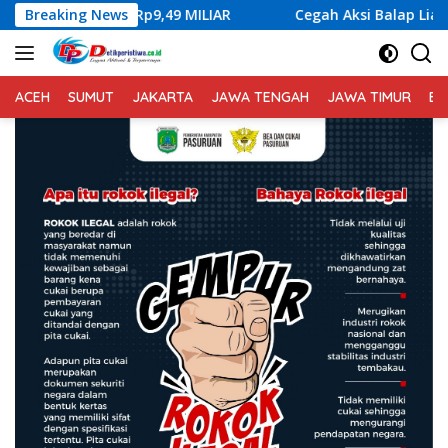
Langsung
9 MILIAR
Breaking News
Cegah Aksi Balap Liar, Sat Lantas Polres Kar
ke
konten
ACEH
SUMUT
JAKARTA
JAWA TENGAH
JAWA TIMUR
BA