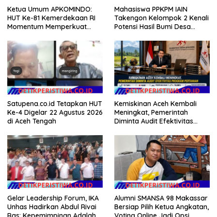
Mahasiswa PPKPM IAIN
Ketua Umum APKOMINDO:
Takengon Kelompok 2 Kenali
HUT Ke-81 Kemerdekaan RI
Potensi Hasil Bumi Desa
Momentum Memperkuat
Pantan Nangka
Kedaulatan Digital, Inovasi
Teknologi, dan Kepastian
Hukum Menuju Indonesia
Emas 2045
Satupena.co.id Tetapkan HUT
Kemiskinan Aceh Kembali
Ke-4 Digelar 22 Agustus 2026
Meningkat, Pemerintah
di Aceh Tengah
Diminta Audit Efektivitas
Program Pertanian
Gelar Leadership Forum, IKA
Alumni SMANSA 98 Makassar
Unhas Hadirkan Abdul Rivai
Bersiap Pilih Ketua Angkatan,
Ras: Kepemimpinan Adalah
Voting Online Jadi Opsi