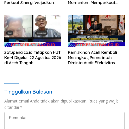
Perkuat Sinergi Wujudkan
Momentum Memperkuat
Hunian Layak bagi
Kedaulatan Digital, Inovasi
Masyarakat
Teknologi, dan Kepastian
Hukum Menuju Indonesia
Emas 2045
Satupena.co.id Tetapkan HUT
Kemiskinan Aceh Kembali
Ke-4 Digelar 22 Agustus 2026
Meningkat, Pemerintah
di Aceh Tengah
Diminta Audit Efektivitas
Program Pertanian
Tinggalkan Balasan
Alamat email Anda tidak akan dipublikasikan.
Ruas yang wajib
ditandai
*