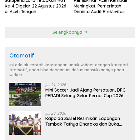
Satupena.co.id Tetapkan HUT
Kemiskinan Aceh Kembali
Ke-4 Digelar 22 Agustus 2026
Meningkat, Pemerintah
di Aceh Tengah
Diminta Audit Efektivitas
Program Pertanian
Selengkapnya
Otomotif
Ini adalah contoh keterangan untuk widget dengan kategori
otomotif, anda bisa dengan mudah memasukkannya pada
widget.
Juli 31, 2026
Mini Soccer Jadi Ajang Persatuan, DPC
PERADI Selong Gelar Peradi Cup 2026
Sambut Hari Kemerdekaan
Juli 28, 2026
Kapolda Sulsel Resmikan Lapangan
Tembak Tathya Dharaka dan Buka
Kejuaraan Menembak Bupati Sidrap Cup
II Tahun 2026