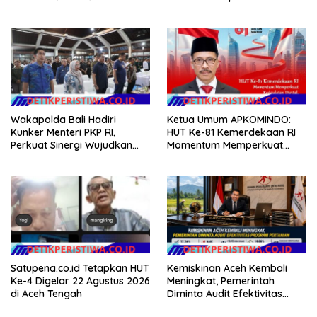
EVALUASI APBD Rp9,49 MILIAR
Minggu
Wakapolda Bali Hadiri
Ketua Umum APKOMINDO:
Kunker Menteri PKP RI,
HUT Ke-81 Kemerdekaan RI
Perkuat Sinergi Wujudkan
Momentum Memperkuat
Hunian Layak bagi
Kedaulatan Digital, Inovasi
Masyarakat
Teknologi, dan Kepastian
Hukum Menuju Indonesia
Emas 2045
Satupena.co.id Tetapkan HUT
Kemiskinan Aceh Kembali
Ke-4 Digelar 22 Agustus 2026
Meningkat, Pemerintah
di Aceh Tengah
Diminta Audit Efektivitas
Program Pertanian