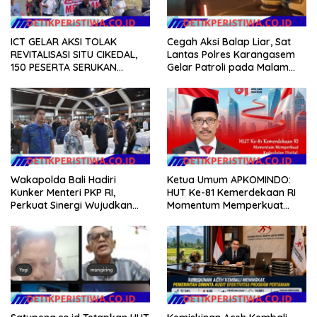
ICT GELAR AKSI TOLAK
Cegah Aksi Balap Liar, Sat
REVITALISASI SITU CIKEDAL,
Lantas Polres Karangasem
150 PESERTA SERUKAN
Gelar Patroli pada Malam
EVALUASI APBD Rp9,49 MILIAR
Minggu
Wakapolda Bali Hadiri
Ketua Umum APKOMINDO:
Kunker Menteri PKP RI,
HUT Ke-81 Kemerdekaan RI
Perkuat Sinergi Wujudkan
Momentum Memperkuat
Hunian Layak bagi
Kedaulatan Digital, Inovasi
Masyarakat
Teknologi, dan Kepastian
Hukum Menuju Indonesia
Emas 2045