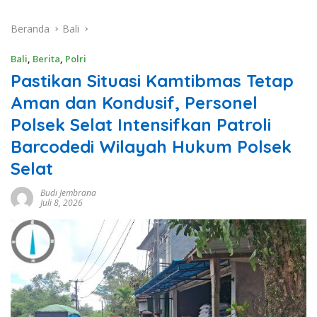
Beranda
Bali
Bali
,
Berita
,
Polri
Pastikan Situasi Kamtibmas Tetap
Aman dan Kondusif, Personel
Polsek Selat Intensifkan Patroli
Barcodedi Wilayah Hukum Polsek
Selat
Budi Jembrana
Juli 8, 2026