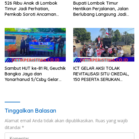
526 Ribu Anak di Lombok
Bupati Lombok Timur
Timur Jadi Perhatian,
Hentikan Perjalanan, Jalan
Pemkab Soroti Ancaman
Berlubang Langsung Jadi
Kekerasan hingga
Perhatian
Pernikahan Dini
Sambut HUT ke-81 RI, Geuchik
ICT GELAR AKSI TOLAK
Bangka Jaya dan
REVITALISASI SITU CIKEDAL,
Yonarhanud 5/Csby Gelar
150 PESERTA SERUKAN
Gotong Royong dalam
EVALUASI APBD Rp9,49 MILIAR
Gerakan Indonesia Asri
Tinggalkan Balasan
Alamat email Anda tidak akan dipublikasikan.
Ruas yang wajib
ditandai
*