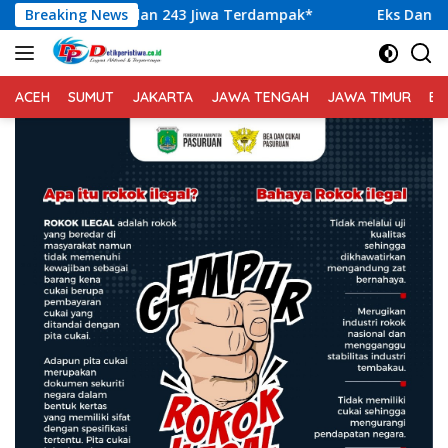
Langsung
an 243 Jiwa Terdampak*
Breaking News
Eks Danpuspom TNI Nazali Lem
ke
konten
ACEH
SUMUT
JAKARTA
JAWA TENGAH
JAWA TIMUR
BA