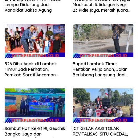
Lempo Didorong Jadi
Madrasah Ibtidaiyah Negri
Kandidat Jaksa Agung
23 Pidie jaya, meraih juara
tingkat propinsi dan nasional
526 Ribu Anak di Lombok
Bupati Lombok Timur
Timur Jadi Perhatian,
Hentikan Perjalanan, Jalan
Pemkab Soroti Ancaman
Berlubang Langsung Jadi
Kekerasan hingga
Perhatian
Pernikahan Dini
Sambut HUT ke-81 RI, Geuchik
ICT GELAR AKSI TOLAK
Bangka Jaya dan
REVITALISASI SITU CIKEDAL,