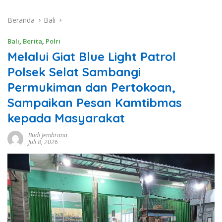
Beranda
Bali
Bali
,
Berita
,
Polri
Melalui Giat Blue Light Patrol
Polsek Selat Sambangi
Permukiman dan Pertokoan,
Sampaikan Pesan Kamtibmas
kepada Masyarakat
Budi Jembrana
Juli 8, 2026