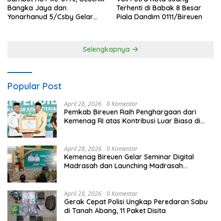
Terhenti di Babak 8 Besar
Bangka Jaya dan
Piala Dandim 0111/Bireuen
Yonarhanud 5/Csby Gelar
Gotong Royong dalam
Gerakan Indonesia Asri
Selengkapnya
Popular Post
April 28, 2026
0 Komentar
Pemkab Bireuen Raih Penghargaan dari
Kemenag RI atas Kontribusi Luar Biasa di
Sektor Keagamaan dan Pendidikan
April 28, 2026
0 Komentar
Kemenag Bireuen Gelar Seminar Digital
Madrasah dan Launching Madrasah
Unggulan Peringati Hardiknas 2026
April 28, 2026
0 Komentar
Gerak Cepat Polisi Ungkap Peredaran Sabu
di Tanah Abang, 11 Paket Disita