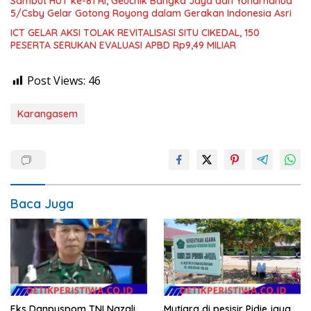
Sambut HUT ke-81 RI, Geuchik Bangka Jaya dan Yonarhanud
5/Csby Gelar Gotong Royong dalam Gerakan Indonesia Asri
ICT GELAR AKSI TOLAK REVITALISASI SITU CIKEDAL, 150
PESERTA SERUKAN EVALUASI APBD Rp9,49 MILIAR
Post Views:
46
Karangasem
Baca Juga
Eks Danpuspom TNI Nazali
Mutiara di pesisir Pidie jaya.