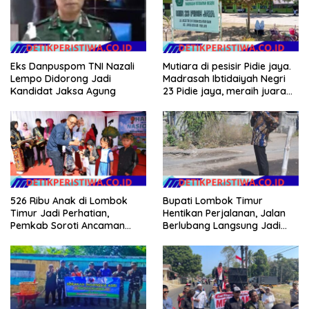
Eks Danpuspom TNI Nazali
Mutiara di pesisir Pidie jaya.
Lempo Didorong Jadi
Madrasah Ibtidaiyah Negri
Kandidat Jaksa Agung
23 Pidie jaya, meraih juara
tingkat propinsi dan nasional
526 Ribu Anak di Lombok
Bupati Lombok Timur
Timur Jadi Perhatian,
Hentikan Perjalanan, Jalan
Pemkab Soroti Ancaman
Berlubang Langsung Jadi
Kekerasan hingga
Perhatian
Pernikahan Dini