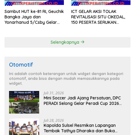
Sambut HUT ke-81 RI, Geuchik
ICT GELAR AKSI TOLAK
Bangka Jaya dan
REVITALISASI SITU CIKEDAL,
Yonarhanud 5/Csby Gelar
150 PESERTA SERUKAN
Gotong Royong dalam
EVALUASI APBD Rp9,49 MILIAR
Gerakan Indonesia Asri
Selengkapnya
Otomotif
Ini adalah contoh keterangan untuk widget dengan kategori
otomotif, anda bisa dengan mudah memasukkannya pada
widget.
Juli 31, 2026
Mini Soccer Jadi Ajang Persatuan, DPC
PERADI Selong Gelar Peradi Cup 2026
Sambut Hari Kemerdekaan
Juli 28, 2026
Kapolda Sulsel Resmikan Lapangan
Tembak Tathya Dharaka dan Buka