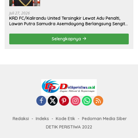
Kejuaraan Menembak Bupati Sidrap Cup
II Tahun 2026
Juli 27, 2026
KRD FC/Kalirandu United Tersingkir Lewat Adu Penalti,
Lawan Putra Samudra Asemdoyong Berlangsung Sengit
namun Tetap Kondusif
Selengkapnya
Redaksi
Indeks
Kode Etik
Pedoman Media Siber
DETIK PERISTIWA 2022