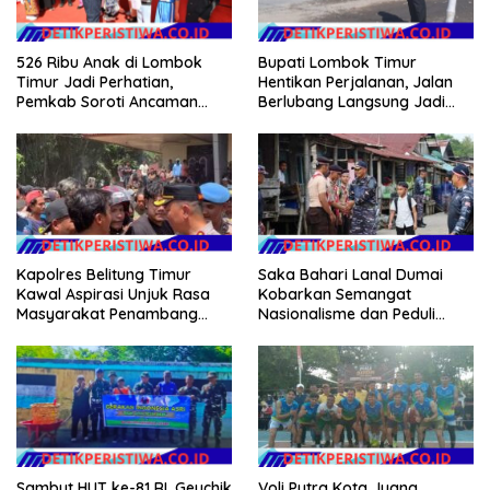
526 Ribu Anak di Lombok
Bupati Lombok Timur
Timur Jadi Perhatian,
Hentikan Perjalanan, Jalan
Pemkab Soroti Ancaman
Berlubang Langsung Jadi
Kekerasan hingga
Perhatian
Pernikahan Dini
Kapolres Belitung Timur
Saka Bahari Lanal Dumai
Kawal Aspirasi Unjuk Rasa
Kobarkan Semangat
Masyarakat Penambang
Nasionalisme dan Peduli
Timah di lokasi Halaman
Pesisir di Kampung Nelayan
Kantor Operasional PT.Timah
Kecamatan Gantung.
Voli Putra Kota Juang
Sambut HUT ke-81 RI, Geuchik