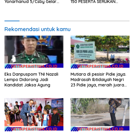
Yonarhanud 5/Csby Gelar
150 PESERTA SERUKAN
Gotong Royong dalam
EVALUASI APBD Rp9,49 MILIAR
Gerakan Indonesia Asri
Rekomendasi untuk kamu
Eks Danpuspom TNI Nazali
Mutiara di pesisir Pidie jaya.
Lempo Didorong Jadi
Madrasah Ibtidaiyah Negri
Kandidat Jaksa Agung
23 Pidie jaya, meraih juara
tingkat propinsi dan nasional