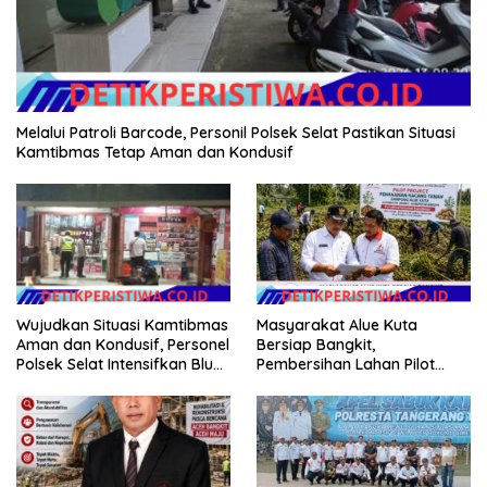
Melalui Patroli Barcode, Personil Polsek Selat Pastikan Situasi
Kamtibmas Tetap Aman dan Kondusif
Masyarakat Alue Kuta
Wujudkan Situasi Kamtibmas
Bersiap Bangkit,
Aman dan Kondusif, Personel
Pembersihan Lahan Pilot
Polsek Selat Intensifkan Blue
Project Penanaman Kacang
Light Patrol di Wilayah Desa
Tanah Dimulai Sabtu
Duda