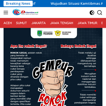
Langsung
Wujudkan Situasi Kamtibmas Aman dan Kondusif, Personel Pols
Breaking News
ke
konten
ACEH
SUMUT
JAKARTA
JAWA TENGAH
JAWA TIMUR
BA