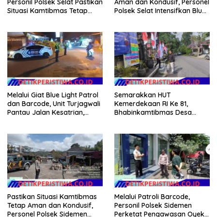
Personil Polsek Selat Pastikan
Aman dan Kondusif, Personel
Situasi Kamtibmas Tetap
Polsek Selat Intensifkan Blue
Aman dan Kondusif
Light Patrol di Wilayah Desa
Duda
Melalui Giat Blue Light Patrol
Semarakkan HUT
dan Barcode, Unit Turjagwali
Kemerdekaan RI Ke 81,
Pantau Jalan Kesatrian,
Bhabinkamtibmas Desa
Diponogoro dan Kartini
Sangkan Gunung Ajak
Warganya Kibarkan Bendera
Merah Putih
Pastikan Situasi Kamtibmas
Melalui Patroli Barcode,
Tetap Aman dan Kondusif,
Personil Polsek Sidemen
Personel Polsek Sidemen
Perketat Pengawasan Oyek