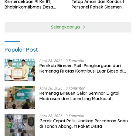
Kemerdekaan RI Ke 81,
Tetap Aman dan Kondusif,
Bhabinkamtibmas Desa
Personel Polsek Sidemen
Sangkan Gunung Ajak
Gelar Patroli Dialogis
Warganya Kibarkan Bendera
Merah Putih
Selengkapnya
Popular Post
April 28, 2026
0 Komentar
Pemkab Bireuen Raih Penghargaan dari
Kemenag RI atas Kontribusi Luar Biasa di
Sektor Keagamaan dan Pendidikan
April 28, 2026
0 Komentar
Kemenag Bireuen Gelar Seminar Digital
Madrasah dan Launching Madrasah
Unggulan Peringati Hardiknas 2026
April 28, 2026
0 Komentar
Gerak Cepat Polisi Ungkap Peredaran Sabu
di Tanah Abang, 11 Paket Disita