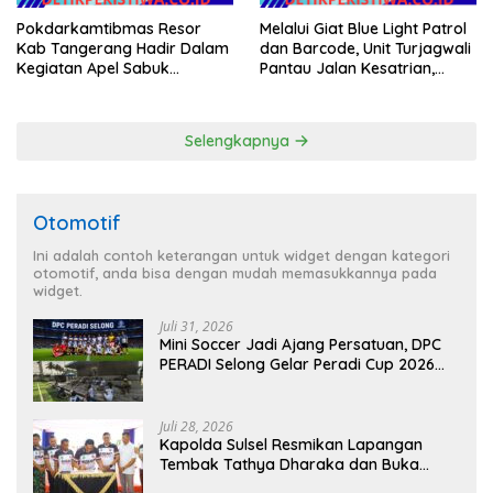
Pokdarkamtibmas Resor
Melalui Giat Blue Light Patrol
Kab Tangerang Hadir Dalam
dan Barcode, Unit Turjagwali
Kegiatan Apel Sabuk
Pantau Jalan Kesatrian,
Kamtibmas Polresta
Diponogoro dan Kartini
Tangerang Tahun 2026
Selengkapnya
Otomotif
Ini adalah contoh keterangan untuk widget dengan kategori
otomotif, anda bisa dengan mudah memasukkannya pada
widget.
Juli 31, 2026
Mini Soccer Jadi Ajang Persatuan, DPC
PERADI Selong Gelar Peradi Cup 2026
Sambut Hari Kemerdekaan
Juli 28, 2026
Kapolda Sulsel Resmikan Lapangan
Tembak Tathya Dharaka dan Buka
Kejuaraan Menembak Bupati Sidrap Cup