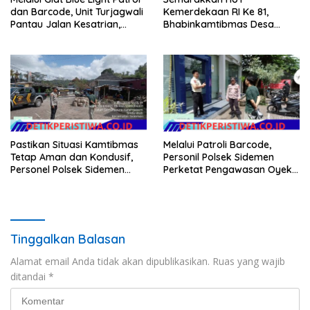
dan Barcode, Unit Turjagwali
Kemerdekaan RI Ke 81,
Pantau Jalan Kesatrian,
Bhabinkamtibmas Desa
Diponogoro dan Kartini
Sangkan Gunung Ajak
Warganya Kibarkan Bendera
Merah Putih
Pastikan Situasi Kamtibmas
Melalui Patroli Barcode,
Tetap Aman dan Kondusif,
Personil Polsek Sidemen
Personel Polsek Sidemen
Perketat Pengawasan Oyek
Gelar Patroli Dialogis
Vital dan Pusat Keramaian
Tinggalkan Balasan
Alamat email Anda tidak akan dipublikasikan.
Ruas yang wajib
ditandai
*