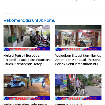
Gelar Patroli Dialogis
Vital dan Pusat Keramaian
Rekomendasi untuk kamu
Melalui Patroli Barcode,
Wujudkan Situasi Kamtibmas
Personil Polsek Selat Pastikan
Aman dan Kondusif, Personel
Situasi Kamtibmas Tetap
Polsek Selat Intensifkan Blue
Aman dan Kondusif
Light Patrol di Wilayah Desa
Duda
Melalui Giat Blue Light Patrol
Semarakkan HUT