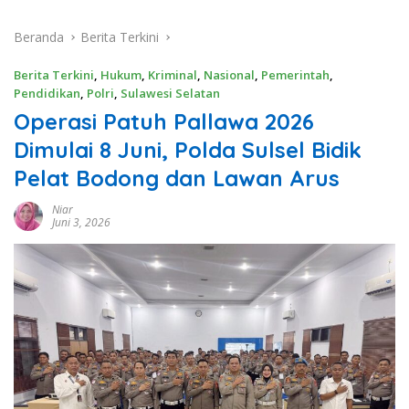
Beranda
Berita Terkini
Berita Terkini
,
Hukum
,
Kriminal
,
Nasional
,
Pemerintah
,
Pendidikan
,
Polri
,
Sulawesi Selatan
Operasi Patuh Pallawa 2026
Dimulai 8 Juni, Polda Sulsel Bidik
Pelat Bodong dan Lawan Arus
Niar
Juni 3, 2026