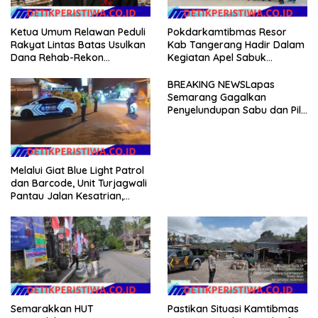
Ketua Umum Relawan Peduli
Pokdarkamtibmas Resor
Rakyat Lintas Batas Usulkan
Kab Tangerang Hadir Dalam
Dana Rehab-Rekon
Kegiatan Apel Sabuk
Pascabencana di Aceh
Kamtibmas Polresta
Dikelola Langsung
Tangerang Tahun 2026
BREAKING NEWSLapas
Pemerintah Pusat
Semarang Gagalkan
Penyelundupan Sabu dan Pil
Koplo Lewat Modus Lempar
Paket, DPD GERAM Jateng
Beri Dukungan Penuh
Melalui Giat Blue Light Patrol
dan Barcode, Unit Turjagwali
Pantau Jalan Kesatrian,
Diponogoro dan Kartini
Semarakkan HUT
Pastikan Situasi Kamtibmas