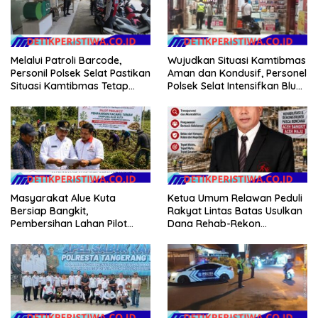
Melalui Patroli Barcode,
Wujudkan Situasi Kamtibmas
Personil Polsek Selat Pastikan
Aman dan Kondusif, Personel
Situasi Kamtibmas Tetap
Polsek Selat Intensifkan Blue
Aman dan Kondusif
Light Patrol di Wilayah Desa
Duda
Masyarakat Alue Kuta
Ketua Umum Relawan Peduli
Bersiap Bangkit,
Rakyat Lintas Batas Usulkan
Pembersihan Lahan Pilot
Dana Rehab-Rekon
Project Penanaman Kacang
Pascabencana di Aceh
Tanah Dimulai Sabtu
Dikelola Langsung
Pemerintah Pusat