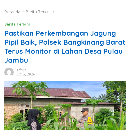
Beranda
Berita Terkini
Berita Terkini
Pastikan Perkembangan Jagung
Pipil Baik, Polsek Bangkinang Barat
Terus Monitor di Lahan Desa Pulau
Jambu
Admin
Juni 3, 2026