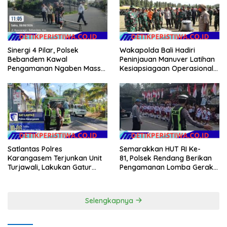
Sinergi 4 Pilar, Polsek
Wakapolda Bali Hadiri
Bebandem Kawal
Peninjauan Manuver Latihan
Pengamanan Ngaben Massal
Kesiapsiagaan Operasional
44 Sawa di Banjar Adat
Kogabwilhan II T.A. 2026
Tihingan
Satlantas Polres
Semarakkan HUT RI Ke-
Karangasem Terjunkan Unit
81, Polsek Rendang Berikan
Turjawali, Lakukan Gatur
Pengamanan Lomba Gerak
Lalin di Obyek Wisata Tirta
Jalan Tingkat SD Se Kec.
Gangga
Rendang
Selengkapnya