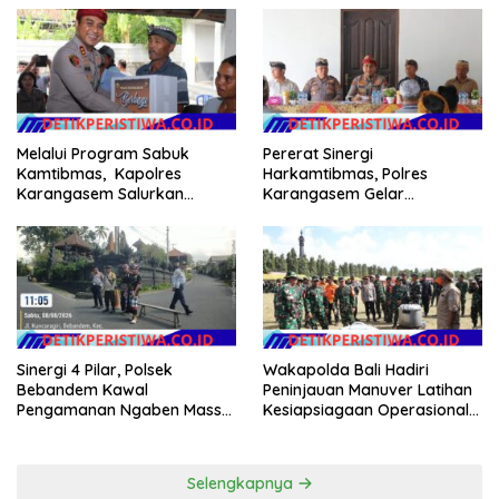
Melalui Program Sabuk
Pererat Sinergi
Kamtibmas, Kapolres
Harkamtibmas, Polres
Karangasem Salurkan
Karangasem Gelar
Bantuan Sembako kepada
Pembinaan Sabuk
Warga Kurang Mampu
Kamtibmas di Dangin Sema II
Sinergi 4 Pilar, Polsek
Wakapolda Bali Hadiri
Bebandem Kawal
Peninjauan Manuver Latihan
Pengamanan Ngaben Massal
Kesiapsiagaan Operasional
44 Sawa di Banjar Adat
Kogabwilhan II T.A. 2026
Tihingan
Selengkapnya