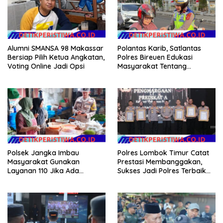
Alumni SMANSA 98 Makassar
Polantas Karib, Satlantas
Bersiap Pilih Ketua Angkatan,
Polres Bireuen Edukasi
Voting Online Jadi Opsi
Masyarakat Tentang
Ketertiban Berlalu Lintas
Polsek Jangka Imbau
Polres Lombok Timur Catat
Masyarakat Gunakan
Prestasi Membanggakan,
Layanan 110 Jika Ada
Sukses Jadi Polres Terbaik
Gangguan Keamanan
dalam Pelayanan Publik di
NTB