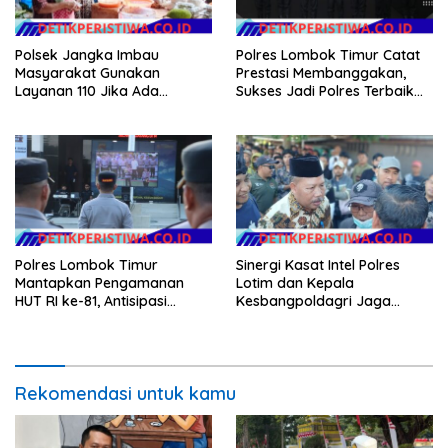
Polsek Jangka Imbau
Polres Lombok Timur Catat
Masyarakat Gunakan
Prestasi Membanggakan,
Layanan 110 Jika Ada
Sukses Jadi Polres Terbaik
Gangguan Keamanan
dalam Pelayanan Publik di
NTB
Polres Lombok Timur
Sinergi Kasat Intel Polres
Mantapkan Pengamanan
Lotim dan Kepala
HUT RI ke-81, Antisipasi
Kesbangpoldagri Jaga
Kerawanan hingga Sambut
Kondusivitas Aksi Damai
Agenda Kapolri
Masyarakat
Rekomendasi untuk kamu