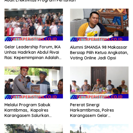
Gelar Leadership Forum, IKA
Alumni SMANSA 98 Makassar
Unhas Hadirkan Abdul Rivai
Bersiap Pilih Ketua Angkatan,
Ras: Kepemimpinan Adalah
Voting Online Jadi Opsi
Talenta yang Bisa Diasah
Melalui Program Sabuk
Pererat Sinergi
Kamtibmas, Kapolres
Harkamtibmas, Polres
Karangasem Salurkan
Karangasem Gelar
Bantuan Sembako kepada
Pembinaan Sabuk
Warga Kurang Mampu
Kamtibmas di Dangin Sema II