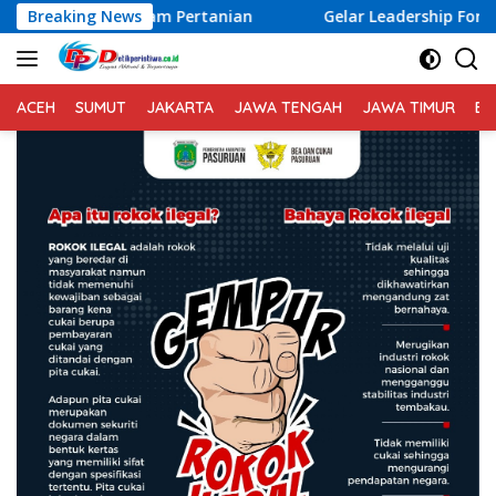
Langsung
m Pertanian
Breaking News
Gelar Leadership Forum, IKA Unhas Hadirka
ke
konten
ACEH
SUMUT
JAKARTA
JAWA TENGAH
JAWA TIMUR
BA