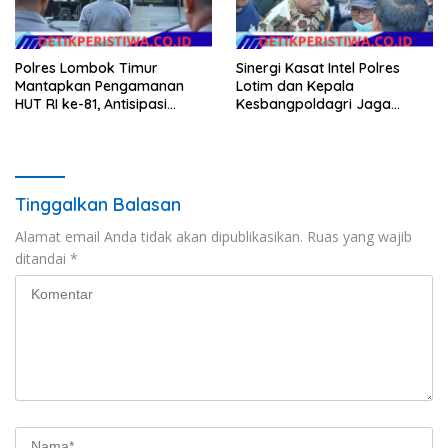
Polres Lombok Timur
Sinergi Kasat Intel Polres
Mantapkan Pengamanan
Lotim dan Kepala
HUT RI ke-81, Antisipasi
Kesbangpoldagri Jaga
Kerawanan hingga Sambut
Kondusivitas Aksi Damai
Agenda Kapolri
Masyarakat
Tinggalkan Balasan
Alamat email Anda tidak akan dipublikasikan.
Ruas yang wajib
ditandai
*