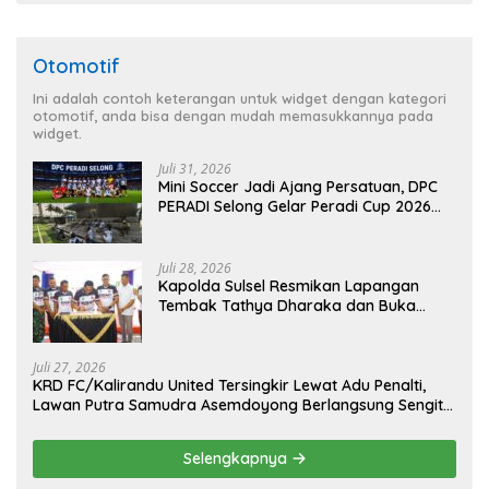
Otomotif
Ini adalah contoh keterangan untuk widget dengan kategori
otomotif, anda bisa dengan mudah memasukkannya pada
widget.
Juli 31, 2026
Mini Soccer Jadi Ajang Persatuan, DPC
PERADI Selong Gelar Peradi Cup 2026
Sambut Hari Kemerdekaan
Juli 28, 2026
Kapolda Sulsel Resmikan Lapangan
Tembak Tathya Dharaka dan Buka
Kejuaraan Menembak Bupati Sidrap Cup
II Tahun 2026
Juli 27, 2026
KRD FC/Kalirandu United Tersingkir Lewat Adu Penalti,
Lawan Putra Samudra Asemdoyong Berlangsung Sengit
namun Tetap Kondusif
Selengkapnya