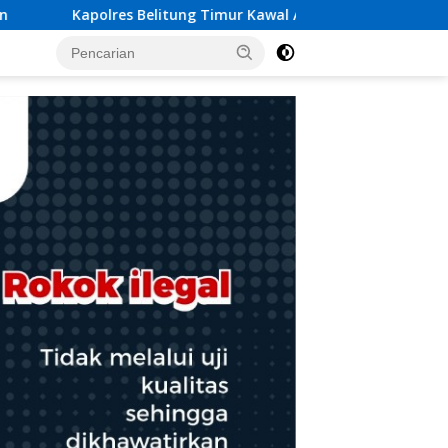
litung Timur Kawal Aspirasi Unjuk Rasa Masyarakat Penamban