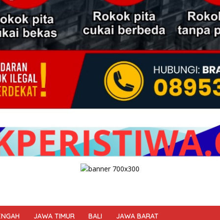
ENGAH
JAWA TIMUR
BALI
JAWA BARAT