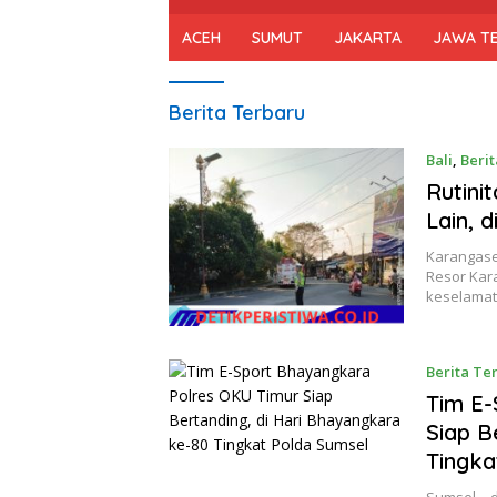
ACEH
SUMUT
JAKARTA
JAWA T
DETIK
Berita Terbaru
PERISTIWA
Bali
,
Berit
Rutini
Lain, 
Karangasem
Resor Kar
keselamat
Berita Ter
Tim E-
Siap B
Tingka
Sumsel – d