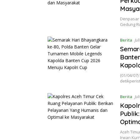
Perkua
Masya
Denpasar |
Gedung Ru
Berita
Jul
Semara
Banten
Kapold
(01/04/07)
detikperis
Berita
Jul
Kapolr
Publik
Optim
Aceh Timur
Irwan Kurn