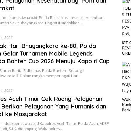
t Pelayanan Kesehatan bagi Polri dan
Roy
Gera
rakat
Asri
 detikperistiwa.co.id Polda Bali secara resmi meresmikan
mah Sakit Bhayangkara Tingkat II Biddokkes…
i 4, 2026
ICT 
k Hari Bhayangkara ke-80, Polda
REVI
 Gelar Turnamen Mobile Legends
CIKE
SER
a Banten Cup 2026 Menuju Kapolri Cup
APBD
 Siaran Berita Bidhumas Polda Banten Serang ll
tiwa.co.id ll Dalam rangka memperingati Hari…
i 4, 2026
es Aceh Timur Cek Ruang Pelayanan
Waka
Kunk
: Berikan Pelayanan Yang Humanis dan
Perk
al ke Masyarakat
Wuj
Laya
 – detikperistiwa.co.id Kapolres Aceh Timur, Polda Aceh, AKBP
Mas
iadi, S.I.K. didampingi Wakapolres…