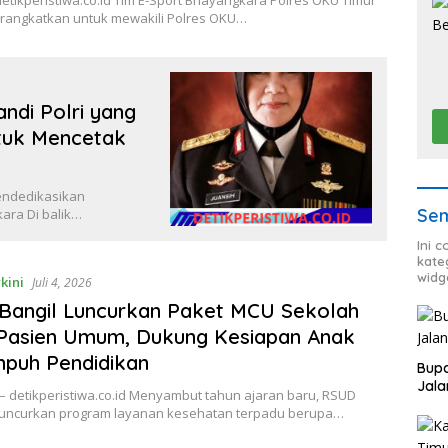
erangkatkan untuk mewakili Polres OKU…
kandi Polri yang
tuk Mencetak
 Mendedikasikan
Sem
ara Di balik…
Ini 
kate
widg
kini
Juli 4, 2026
Bangil Luncurkan Paket MCU Sekolah
 Pasien Umum, Dukung Kesiapan Anak
puh Pendidikan
Bupa
Jala
– detikperistiwa.co.id Menyambut tahun ajaran baru, RSUD
luncurkan program layanan kesehatan terpadu berupa…