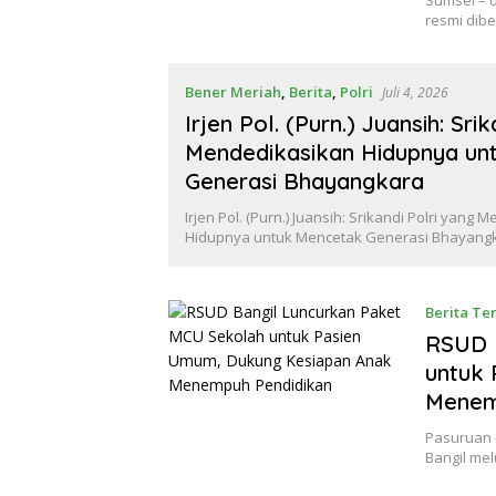
resmi dib
Bener Meriah
,
Berita
,
Polri
Juli 4, 2026
Irjen Pol. (Purn.) Juansih: Sri
Mendedikasikan Hidupnya un
Generasi Bhayangkara
Irjen Pol. (Purn.) Juansih: Srikandi Polri yang
Hidupnya untuk Mencetak Generasi Bhayangk
Berita Ter
RSUD 
untuk
Menem
Pasuruan 
Bangil me