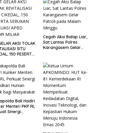
ong dalam
kan Indonesia
Cegah Aksi Balap Liar,
Sat Lantas Polres
GELAR AKSI TOLAK
Karangasem Gelar
TALISASI SITU
Patroli pada Malam
DAL, 150 PESERTA
Minggu
UKAN EVALUASI
 Rp9,49 MILIAR
polda Bali Hadiri
er Menteri PKP RI,
uat Sinergi
udkan Hunian
k bagi
yarakat