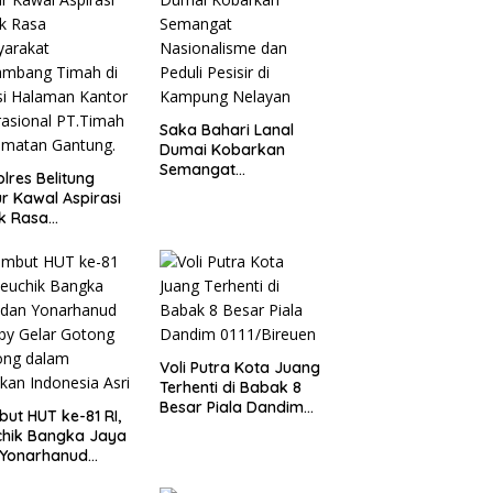
Saka Bahari Lanal
Dumai Kobarkan
Semangat
lres Belitung
Nasionalisme dan
r Kawal Aspirasi
Peduli Pesisir di
k Rasa
Kampung Nelayan
yarakat
ambang Timah di
si Halaman
or Operasional
Timah Kecamatan
ung.
Voli Putra Kota Juang
Terhenti di Babak 8
Besar Piala Dandim
ut HUT ke-81 RI,
0111/Bireuen
chik Bangka Jaya
 Yonarhanud
by Gelar Gotong