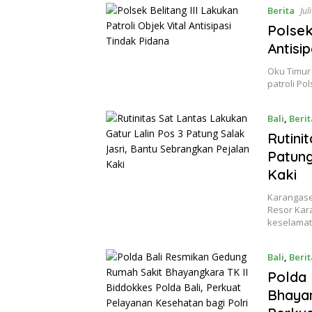
Berita
Jul
Polsek
Antisi
Oku Timur 
patroli Po
Bali
,
Berit
Rutini
Patung
Kaki
Karangasem
Resor Kar
keselamat
Bali
,
Berit
Polda 
Bhayan