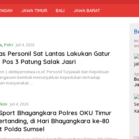
ENGAH
JAWA TIMUR
BALI
JAWA BARAT
B
In
a
,
Polri
Juli 4, 2026
an
tas Personil Sat Lantas Lakukan Gatur
di Pos 3 Patung Salak Jasri
 | detikperistiwa.co.id Personil Turjawali dari Kepolisian
Ag
angasem kembali menunjukkan kepedulian terhadap
Bu
an masyarakat….
Ja
kini
Juli 4, 2026
Sport Bhayangkara Polres OKU Timur
ertanding, di Hari Bhayangkara ke-80
t Polda Sumsel
etikperistiwa.co.id Tim E-Sport Bhayangkara Polres OKU Timur