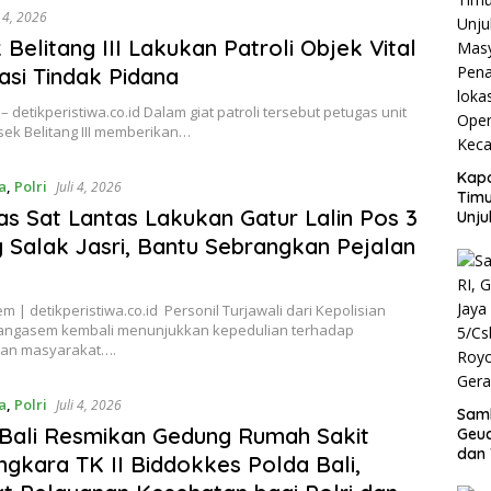
i 4, 2026
 Belitang III Lakukan Patroli Objek Vital
pasi Tindak Pidana
– detikperistiwa.co.id Dalam giat patroli tersebut petugas unit
lsek Belitang III memberikan…
Kapo
a
,
Polri
Juli 4, 2026
Timu
tas Sat Lantas Lakukan Gatur Lalin Pos 3
Unju
Mas
 Salak Jasri, Bantu Sebrangkan Pejalan
Pen
loka
Kant
 | detikperistiwa.co.id Personil Turjawali dari Kepolisian
PT.
angasem kembali menunjukkan kepedulian terhadap
Gant
an masyarakat….
a
,
Polri
Juli 4, 2026
Samb
Bali Resmikan Gedung Rumah Sakit
Geu
dan
gkara TK II Biddokkes Polda Bali,
5/Cs