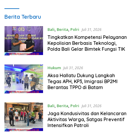
DETIK
Berita Terbaru
PERISTIWA
Bali
,
Berita
,
Polri
Juli 31, 2026
Tingkatkan Kompetensi Pelayanan
Kepolisian Berbasis Teknologi,
Polda Bali Gelar Bimtek Fungsi TIK
Hukum
Juli 31, 2026
Aksa Hallatu Dukung Langkah
Tegas APH, KP3, Imigrasi BP2MI
Berantas TPPO di Batam
Bali
,
Berita
,
Polri
Juli 31, 2026
Jaga Kondusivitas dan Kelancaran
Aktivitas Warga, Satgas Preventif
Intensifkan Patroli