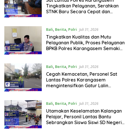
Tingkatkan Pelayanan, Serahkan
STNK Baru Secara Cepat dan
Ramah
Bali
,
Berita
,
Polri
Juli 31, 2026
Tingkatkan Kualitas dan Mutu
Pelayanan Publik, Proses Pelayanan
BPKB Polres Karangasem Semakin
Cepat dan Transparan
Bali
,
Berita
,
Polri
Juli 31, 2026
Cegah Kemacetan, Personel Sat
Lantas Polres Karangasem
mengintensifkan Gatur Lalin
Simpang 3 Pesagi
Bali
,
Berita
,
Polri
Juli 31, 2026
Utamakan Keselamatan Kalangan
Pelajar, Personil Lantas Bantu
Sebrangkan Siswa Siswi SD Negeri 1
Subagan