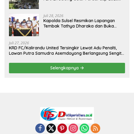
Sambut Hari Kemerdekaan
Juli 28, 2026
Kapolda Sulsel Resmikan Lapangan
Tembak Tathya Dharaka dan Buka
Kejuaraan Menembak Bupati Sidrap Cup
II Tahun 2026
Juli 27, 2026
KRD FC/Kalirandu United Tersingkir Lewat Adu Penalti,
Lawan Putra Samudra Asemdoyong Berlangsung Sengit
namun Tetap Kondusif
Selengkapnya