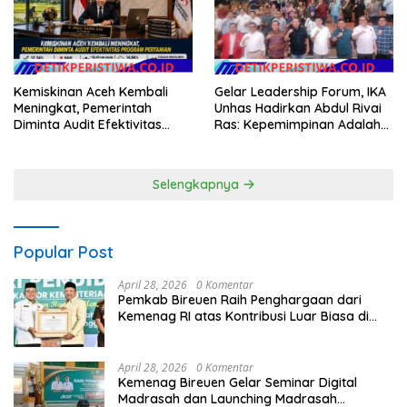
Kemiskinan Aceh Kembali
Gelar Leadership Forum, IKA
Meningkat, Pemerintah
Unhas Hadirkan Abdul Rivai
Diminta Audit Efektivitas
Ras: Kepemimpinan Adalah
Program Pertanian
Talenta yang Bisa Diasah
Selengkapnya
Popular Post
April 28, 2026
0 Komentar
Pemkab Bireuen Raih Penghargaan dari
Kemenag RI atas Kontribusi Luar Biasa di
Sektor Keagamaan dan Pendidikan
April 28, 2026
0 Komentar
Kemenag Bireuen Gelar Seminar Digital
Madrasah dan Launching Madrasah