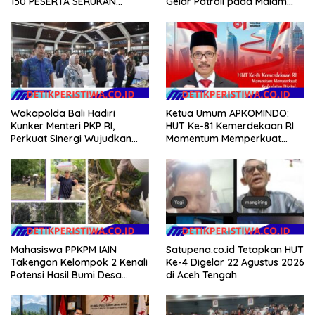
150 PESERTA SERUKAN
Gelar Patroli pada Malam
EVALUASI APBD Rp9,49 MILIAR
Minggu
Wakapolda Bali Hadiri
Ketua Umum APKOMINDO:
Kunker Menteri PKP RI,
HUT Ke-81 Kemerdekaan RI
Perkuat Sinergi Wujudkan
Momentum Memperkuat
Hunian Layak bagi
Kedaulatan Digital, Inovasi
Masyarakat
Teknologi, dan Kepastian
Hukum Menuju Indonesia
Emas 2045
Mahasiswa PPKPM IAIN
Satupena.co.id Tetapkan HUT
Takengon Kelompok 2 Kenali
Ke-4 Digelar 22 Agustus 2026
Potensi Hasil Bumi Desa
di Aceh Tengah
Pantan Nangka