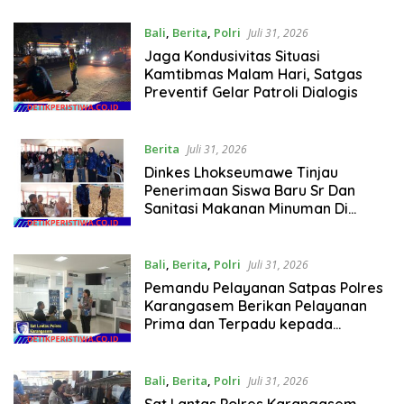
Bali
,
Berita
,
Polri
Juli 31, 2026
Jaga Kondusivitas Situasi
Kamtibmas Malam Hari, Satgas
Preventif Gelar Patroli Dialogis
Berita
Juli 31, 2026
Dinkes Lhokseumawe Tinjau
Penerimaan Siswa Baru Sr Dan
Sanitasi Makanan Minuman Di
Asrama
Bali
,
Berita
,
Polri
Juli 31, 2026
Pemandu Pelayanan Satpas Polres
Karangasem Berikan Pelayanan
Prima dan Terpadu kepada
Masyarakat
Bali
,
Berita
,
Polri
Juli 31, 2026
Sat Lantas Polres Karangasem