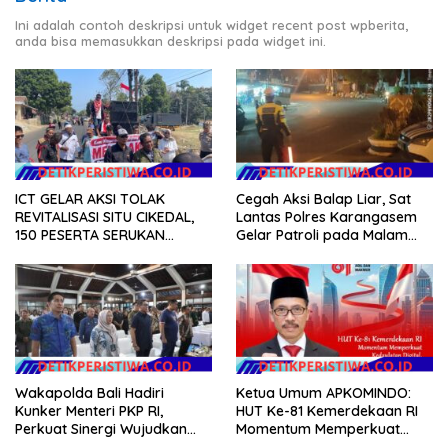
Ini adalah contoh deskripsi untuk widget recent post wpberita,
anda bisa memasukkan deskripsi pada widget ini.
ICT GELAR AKSI TOLAK
Cegah Aksi Balap Liar, Sat
REVITALISASI SITU CIKEDAL,
Lantas Polres Karangasem
150 PESERTA SERUKAN
Gelar Patroli pada Malam
EVALUASI APBD Rp9,49 MILIAR
Minggu
Wakapolda Bali Hadiri
Ketua Umum APKOMINDO:
Kunker Menteri PKP RI,
HUT Ke-81 Kemerdekaan RI
Perkuat Sinergi Wujudkan
Momentum Memperkuat
Hunian Layak bagi
Kedaulatan Digital, Inovasi