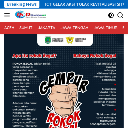
Langsung
Breaking News
ICT GELAR AKSI TOLAK REVITALISASI SITU CIKEDAL, 150
ke
konten
ACEH
SUMUT
JAKARTA
JAWA TENGAH
JAWA TIMUR
BA