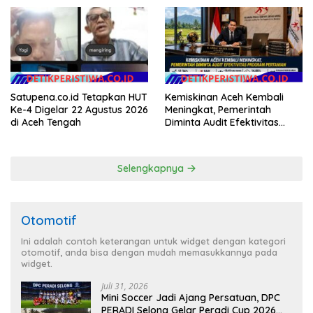
Masyarakat
Teknologi, dan Kepastian
Hukum Menuju Indonesia
Emas 2045
Satupena.co.id Tetapkan HUT
Kemiskinan Aceh Kembali
Ke-4 Digelar 22 Agustus 2026
Meningkat, Pemerintah
di Aceh Tengah
Diminta Audit Efektivitas
Program Pertanian
Selengkapnya
Otomotif
Ini adalah contoh keterangan untuk widget dengan kategori
otomotif, anda bisa dengan mudah memasukkannya pada
widget.
Juli 31, 2026
Mini Soccer Jadi Ajang Persatuan, DPC
PERADI Selong Gelar Peradi Cup 2026