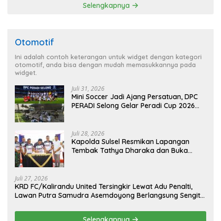
Selengkapnya
Otomotif
Ini adalah contoh keterangan untuk widget dengan kategori
otomotif, anda bisa dengan mudah memasukkannya pada
widget.
Juli 31, 2026
Mini Soccer Jadi Ajang Persatuan, DPC
PERADI Selong Gelar Peradi Cup 2026
Sambut Hari Kemerdekaan
Juli 28, 2026
Kapolda Sulsel Resmikan Lapangan
Tembak Tathya Dharaka dan Buka
Kejuaraan Menembak Bupati Sidrap Cup
II Tahun 2026
Juli 27, 2026
KRD FC/Kalirandu United Tersingkir Lewat Adu Penalti,
Lawan Putra Samudra Asemdoyong Berlangsung Sengit
namun Tetap Kondusif
Selengkapnya