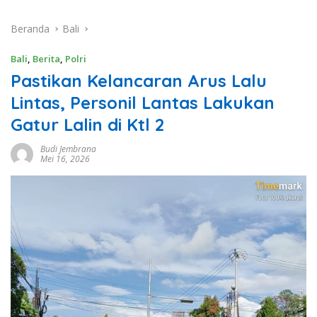
Beranda
Bali
Bali
,
Berita
,
Polri
Pastikan Kelancaran Arus Lalu
Lintas, Personil Lantas Lakukan
Gatur Lalin di Ktl 2
Budi Jembrana
Mei 16, 2026