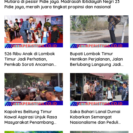
Mutiara di pesisir Pidie jaya. Madrasah Ibtidaiyah Negri 23
Pidie jaya, meraih juara tingkat propinsi dan nasional
526 Ribu Anak di Lombok
Bupati Lombok Timur
Timur Jadi Perhatian,
Hentikan Perjalanan, Jalan
Pemkab Soroti Ancaman
Berlubang Langsung Jadi
Kekerasan hingga
Perhatian
Pernikahan Dini
Kapolres Belitung Timur
Saka Bahari Lanal Dumai
Kawal Aspirasi Unjuk Rasa
Kobarkan Semangat
Masyarakat Penambang
Nasionalisme dan Peduli
Timah di lokasi Halaman
Pesisir di Kampung Nelayan
Kantor Operasional PT.Timah