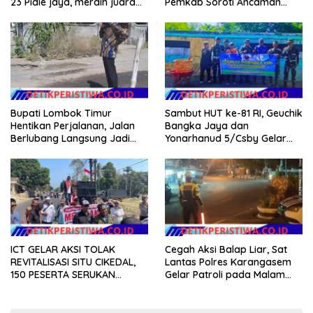
23 Pidie jaya, meraih juara
Pemkab Soroti Ancaman
tingkat propinsi dan nasional
Kekerasan hingga
Pernikahan Dini
Bupati Lombok Timur
Sambut HUT ke-81 RI, Geuchik
Hentikan Perjalanan, Jalan
Bangka Jaya dan
Berlubang Langsung Jadi
Yonarhanud 5/Csby Gelar
Perhatian
Gotong Royong dalam
Gerakan Indonesia Asri
ICT GELAR AKSI TOLAK
Cegah Aksi Balap Liar, Sat
REVITALISASI SITU CIKEDAL,
Lantas Polres Karangasem
150 PESERTA SERUKAN
Gelar Patroli pada Malam
EVALUASI APBD Rp9,49 MILIAR
Minggu