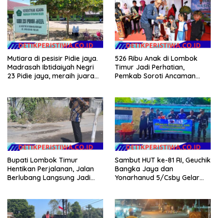
Mutiara di pesisir Pidie jaya.
526 Ribu Anak di Lombok
Madrasah Ibtidaiyah Negri
Timur Jadi Perhatian,
23 Pidie jaya, meraih juara
Pemkab Soroti Ancaman
tingkat propinsi dan nasional
Kekerasan hingga
Pernikahan Dini
Bupati Lombok Timur
Sambut HUT ke-81 RI, Geuchik
Hentikan Perjalanan, Jalan
Bangka Jaya dan
Berlubang Langsung Jadi
Yonarhanud 5/Csby Gelar
Perhatian
Gotong Royong dalam
Gerakan Indonesia Asri