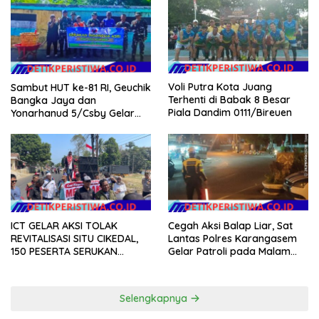
Kecamatan Gantung.
Voli Putra Kota Juang
Sambut HUT ke-81 RI, Geuchik
Terhenti di Babak 8 Besar
Bangka Jaya dan
Piala Dandim 0111/Bireuen
Yonarhanud 5/Csby Gelar
Gotong Royong dalam
Gerakan Indonesia Asri
ICT GELAR AKSI TOLAK
Cegah Aksi Balap Liar, Sat
REVITALISASI SITU CIKEDAL,
Lantas Polres Karangasem
150 PESERTA SERUKAN
Gelar Patroli pada Malam
EVALUASI APBD Rp9,49 MILIAR
Minggu
Selengkapnya