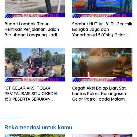
Bupati Lombok Timur
Sambut HUT ke-81 RI, Geuchik
Hentikan Perjalanan, Jalan
Bangka Jaya dan
Berlubang Langsung Jadi
Yonarhanud 5/Csby Gelar
Perhatian
Gotong Royong dalam
Gerakan Indonesia Asri
ICT GELAR AKSI TOLAK
Cegah Aksi Balap Liar, Sat
REVITALISASI SITU CIKEDAL,
Lantas Polres Karangasem
150 PESERTA SERUKAN
Gelar Patroli pada Malam
EVALUASI APBD Rp9,49 MILIAR
Minggu
Rekomendasi untuk kamu