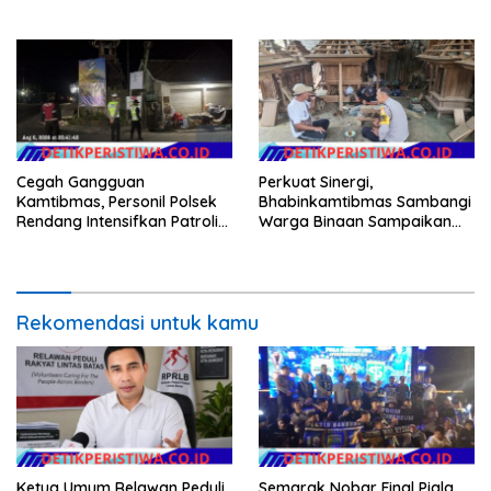
Lewat Pemasangan Bendera
Merah Putih
Cegah Gangguan
Perkuat Sinergi,
Kamtibmas, Personil Polsek
Bhabinkamtibmas Sambangi
Rendang Intensifkan Patroli
Warga Binaan Sampaikan
di Wilayah Kec. Rendang
Pesan Kamtibmas
Rekomendasi untuk kamu
Ketua Umum Relawan Peduli
Semarak Nobar Final Piala