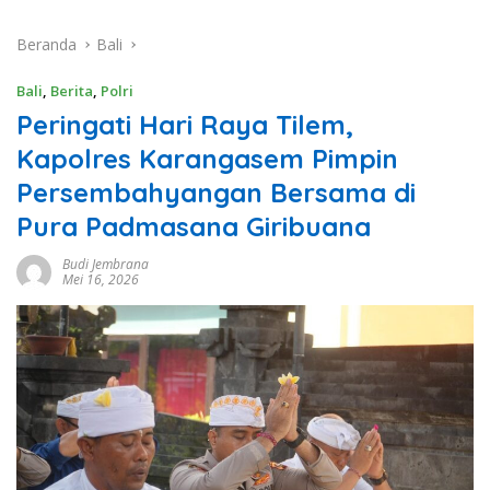
Beranda
Bali
Bali
,
Berita
,
Polri
Peringati Hari Raya Tilem,
Kapolres Karangasem Pimpin
Persembahyangan Bersama di
Pura Padmasana Giribuana
Budi Jembrana
Mei 16, 2026