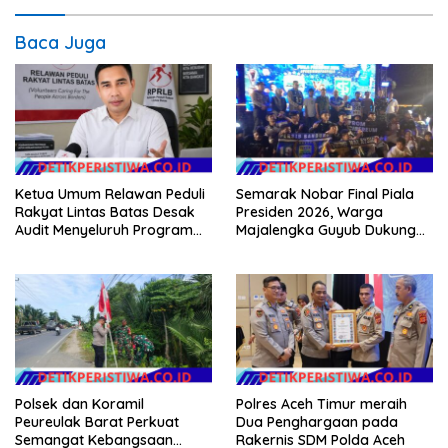
Baca Juga
Ketua Umum Relawan Peduli
Semarak Nobar Final Piala
Rakyat Lintas Batas Desak
Presiden 2026, Warga
Audit Menyeluruh Program
Majalengka Guyub Dukung
Pemulihan Pertanian Bireuen,
Persib di Saung Nganteur
Pertanyakan Efektivitas
Kahayang
Kinerja Dinas Pertanian
Polsek dan Koramil
Polres Aceh Timur meraih
Peureulak Barat Perkuat
Dua Penghargaan pada
Semangat Kebangsaan
Rakernis SDM Polda Aceh