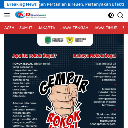
Langsung
tanian Bireuen, Pertanyakan Efektivitas Kinerja Dinas Perta
Breaking News
ke
konten
ACEH
SUMUT
JAKARTA
JAWA TENGAH
JAWA TIMUR
BA