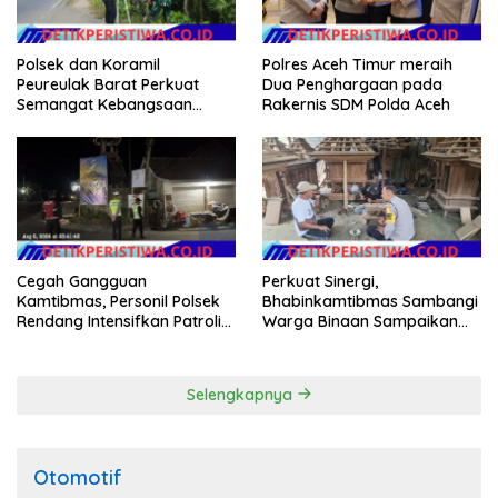
Polsek dan Koramil
Polres Aceh Timur meraih
Peureulak Barat Perkuat
Dua Penghargaan pada
Semangat Kebangsaan
Rakernis SDM Polda Aceh
Lewat Pemasangan Bendera
Merah Putih
Cegah Gangguan
Perkuat Sinergi,
Kamtibmas, Personil Polsek
Bhabinkamtibmas Sambangi
Rendang Intensifkan Patroli
Warga Binaan Sampaikan
di Wilayah Kec. Rendang
Pesan Kamtibmas
Selengkapnya
Otomotif