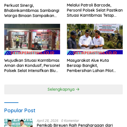
Melalui Patroli Barcode,
Perkuat Sinergi,
Personil Polsek Selat Pastikan
Bhabinkamtibmas Sambangi
Situasi Kamtibmas Tetap
Warga Binaan Sampaikan
Aman dan Kondusif
Pesan Kamtibmas
Wujudkan Situasi Kamtibmas
Masyarakat Alue Kuta
Aman dan Kondusif, Personel
Bersiap Bangkit,
Polsek Selat Intensifkan Blue
Pembersihan Lahan Pilot
Light Patrol di Wilayah Desa
Project Penanaman Kacang
Duda
Tanah Dimulai Sabtu
Selengkapnya
Popular Post
April 28, 2026
0 Komentar
Pemkab Bireuen Raih Penghargaan dari