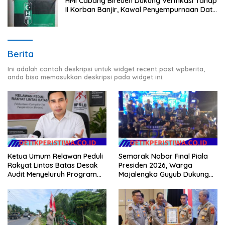
HMI Cabang Bireuen Dukung Verifikasi Tahap
II Korban Banjir, Kawal Penyempurnaan Data
Berdasarkan BPBD
Berita
Ini adalah contoh deskripsi untuk widget recent post wpberita,
anda bisa memasukkan deskripsi pada widget ini.
Ketua Umum Relawan Peduli
Semarak Nobar Final Piala
Rakyat Lintas Batas Desak
Presiden 2026, Warga
Audit Menyeluruh Program
Majalengka Guyub Dukung
Pemulihan Pertanian Bireuen,
Persib di Saung Nganteur
Pertanyakan Efektivitas
Kahayang
Kinerja Dinas Pertanian