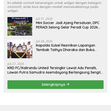
Ini adalah contoh keterangan untuk widget dengan kategori
otomotif, anda bisa dengan mudah memasukkannya pada
widget.
Juli 31, 2026
Mini Soccer Jadi Ajang Persatuan, DPC
PERADI Selong Gelar Peradi Cup 2026
Sambut Hari Kemerdekaan
Juli 28, 2026
Kapolda Sulsel Resmikan Lapangan
Tembak Tathya Dharaka dan Buka
Kejuaraan Menembak Bupati Sidrap Cup
II Tahun 2026
Juli 27, 2026
KRD FC/Kalirandu United Tersingkir Lewat Adu Penalti,
Lawan Putra Samudra Asemdoyong Berlangsung Sengit
namun Tetap Kondusif
Selengkapnya