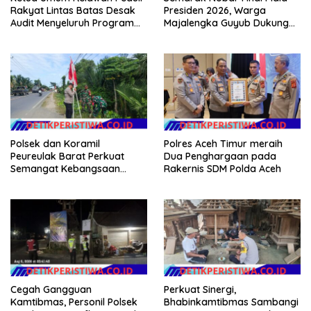
Rakyat Lintas Batas Desak
Presiden 2026, Warga
Audit Menyeluruh Program
Majalengka Guyub Dukung
Pemulihan Pertanian Bireuen,
Persib di Saung Nganteur
Pertanyakan Efektivitas
Kahayang
Kinerja Dinas Pertanian
Polsek dan Koramil
Polres Aceh Timur meraih
Peureulak Barat Perkuat
Dua Penghargaan pada
Semangat Kebangsaan
Rakernis SDM Polda Aceh
Lewat Pemasangan Bendera
Merah Putih
Cegah Gangguan
Perkuat Sinergi,
Kamtibmas, Personil Polsek
Bhabinkamtibmas Sambangi