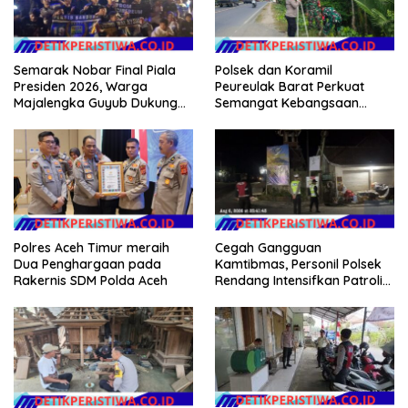
Semarak Nobar Final Piala
Polsek dan Koramil
Presiden 2026, Warga
Peureulak Barat Perkuat
Majalengka Guyub Dukung
Semangat Kebangsaan
Persib di Saung Nganteur
Lewat Pemasangan Bendera
Kahayang
Merah Putih
Polres Aceh Timur meraih
Cegah Gangguan
Dua Penghargaan pada
Kamtibmas, Personil Polsek
Rakernis SDM Polda Aceh
Rendang Intensifkan Patroli
di Wilayah Kec. Rendang