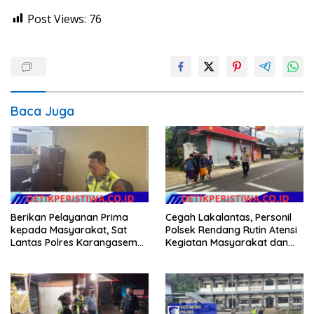
Post Views:
76
Baca Juga
Berikan Pelayanan Prima
Cegah Lakalantas, Personil
kepada Masyarakat, Sat
Polsek Rendang Rutin Atensi
Lantas Polres Karangasem
Kegiatan Masyarakat dan
Komit Berikan Kemudahan
Bantu Sebrangkan Siswa
Kepengurusan BPKB
Siswi Sekolah