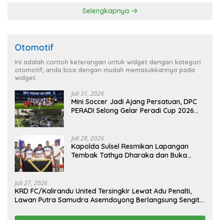
Selengkapnya
Otomotif
Ini adalah contoh keterangan untuk widget dengan kategori
otomotif, anda bisa dengan mudah memasukkannya pada
widget.
Juli 31, 2026
Mini Soccer Jadi Ajang Persatuan, DPC
PERADI Selong Gelar Peradi Cup 2026
Sambut Hari Kemerdekaan
Juli 28, 2026
Kapolda Sulsel Resmikan Lapangan
Tembak Tathya Dharaka dan Buka
Kejuaraan Menembak Bupati Sidrap Cup
II Tahun 2026
Juli 27, 2026
KRD FC/Kalirandu United Tersingkir Lewat Adu Penalti,
Lawan Putra Samudra Asemdoyong Berlangsung Sengit
namun Tetap Kondusif