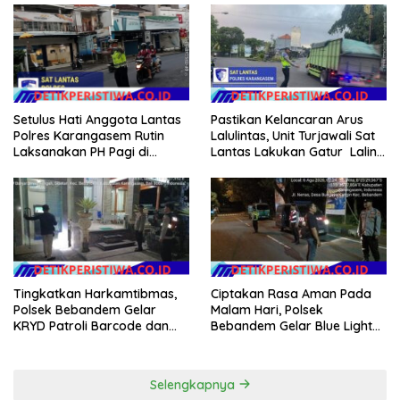
Berkendara kepada Siswa
Tilang Manual
Siswi SMP N 6 Abang
Pastikan Kelancaran Arus
Setulus Hati Anggota Lantas
Lalulintas, Unit Turjawali Sat
Polres Karangasem Rutin
Lantas Lakukan Gatur Lalin
Laksanakan PH Pagi di
di Pos 3 Patung Salak Jasri
Depan MAN Amlapura
Tingkatkan Harkamtibmas,
Ciptakan Rasa Aman Pada
Polsek Bebandem Gelar
Malam Hari, Polsek
KRYD Patroli Barcode dan
Bebandem Gelar Blue Light
Pengawasan Objek Vital
Patrol di Wilayah Hukumnya
Selengkapnya