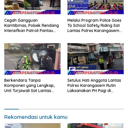
Cegah Gangguan
Melalui Program Police Goes
Kamtibmas, Polsek Rendang
To School Safety Riding Sat
Intensifkan Patroli Pantau
Lantas Polres Karangasem
Situasi Wilkumnya
Sosialisasikan Etika
Berkendara kepada Siswa
Siswi SMP N 6 Abang
Berkendara Tanpa
Setulus Hati Anggota Lantas
Komponen yang Lengkap,
Polres Karangasem Rutin
Unit Turjawali Sat Lantas
Laksanakan PH Pagi di
Polres Karangasem Berikan
Depan MAN Amlapura
Tilang Manual
Rekomendasi untuk kamu