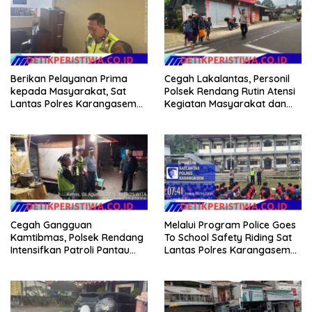
Berikan Pelayanan Prima
Cegah Lakalantas, Personil
kepada Masyarakat, Sat
Polsek Rendang Rutin Atensi
Lantas Polres Karangasem
Kegiatan Masyarakat dan
Komit Berikan Kemudahan
Bantu Sebrangkan Siswa
Kepengurusan BPKB
Siswi Sekolah
Cegah Gangguan
Melalui Program Police Goes
Kamtibmas, Polsek Rendang
To School Safety Riding Sat
Intensifkan Patroli Pantau
Lantas Polres Karangasem
Situasi Wilkumnya
Sosialisasikan Etika
Berkendara kepada Siswa
Siswi SMP N 6 Abang