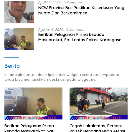
April 28, 2026
0 Komentar
NCW Provinsi Bali Pastikan Keseriusan Yang
Nyata Dan Berkomitmen
Agustus 6, 2026
0 Komentar
Berikan Pelayanan Prima kepada
Masyarakat, Sat Lantas Polres Karangasem
Komit Berikan Kemudahan Kepengurusan
BPKB
Berita
Ini adalah contoh deskripsi untuk widget recent post wpberita,
anda bisa memasukkan deskripsi pada widget ini.
Berikan Pelayanan Prima
Cegah Lakalantas, Personil
kepada Masyarakat, Sat
Polsek Rendang Rutin Atensi