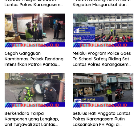
Lantas Polres Karangasem
Kegiatan Masyarakat dan
Komit Berikan Kemudahan
Bantu Sebrangkan Siswa
Kepengurusan BPKB
Siswi Sekolah
Cegah Gangguan
Melalui Program Police Goes
Kamtibmas, Polsek Rendang
To School Safety Riding Sat
Intensifkan Patroli Pantau
Lantas Polres Karangasem
Situasi Wilkumnya
Sosialisasikan Etika
Berkendara kepada Siswa
Siswi SMP N 6 Abang
Berkendara Tanpa
Setulus Hati Anggota Lantas
Komponen yang Lengkap,
Polres Karangasem Rutin
Unit Turjawali Sat Lantas
Laksanakan PH Pagi di
Polres Karangasem Berikan
Depan MAN Amlapura
Tilang Manual