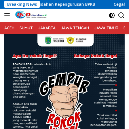
Langsung
 Kepengurusan BPKB
Breaking News
Cegah Lakalantas, Personil Polse
ke
konten
ACEH
SUMUT
JAKARTA
JAWA TENGAH
JAWA TIMUR
BA