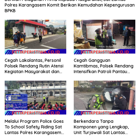
Polres Karangasem Komit Berikan Kemudahan Kepengurusan
BPKB
Cegah Lakalantas, Personil
Cegah Gangguan
Polsek Rendang Rutin Atensi
Kamtibmas, Polsek Rendang
Kegiatan Masyarakat dan
Intensifkan Patroli Pantau
Bantu Sebrangkan Siswa
Situasi Wilkumnya
Siswi Sekolah
Melalui Program Police Goes
Berkendara Tanpa
To School Safety Riding Sat
Komponen yang Lengkap,
Lantas Polres Karangasem
Unit Turjawali Sat Lantas
Sosialisasikan Etika
Polres Karangasem Berikan