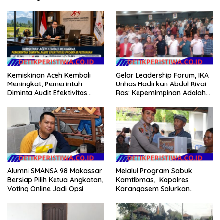
Kemiskinan Aceh Kembali
Gelar Leadership Forum, IKA
Meningkat, Pemerintah
Unhas Hadirkan Abdul Rivai
Diminta Audit Efektivitas
Ras: Kepemimpinan Adalah
Program Pertanian
Talenta yang Bisa Diasah
Alumni SMANSA 98 Makassar
Melalui Program Sabuk
Bersiap Pilih Ketua Angkatan,
Kamtibmas, Kapolres
Voting Online Jadi Opsi
Karangasem Salurkan
Bantuan Sembako kepada
Warga Kurang Mampu