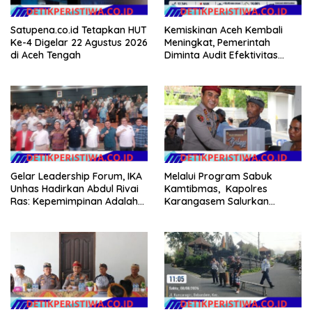
Satupena.co.id Tetapkan HUT
Kemiskinan Aceh Kembali
Ke-4 Digelar 22 Agustus 2026
Meningkat, Pemerintah
di Aceh Tengah
Diminta Audit Efektivitas
Program Pertanian
Gelar Leadership Forum, IKA
Melalui Program Sabuk
Unhas Hadirkan Abdul Rivai
Kamtibmas, Kapolres
Ras: Kepemimpinan Adalah
Karangasem Salurkan
Talenta yang Bisa Diasah
Bantuan Sembako kepada
Warga Kurang Mampu