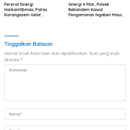
Pererat Sinergi
Sinergi 4 Pilar, Polsek
Harkamtibmas, Polres
Bebandem Kawal
Karangasem Gelar
Pengamanan Ngaben Massal
Pembinaan Sabuk
44 Sawa di Banjar Adat
Kamtibmas di Dangin Sema II
Tihingan
Tinggalkan Balasan
Alamat email Anda tidak akan dipublikasikan.
Ruas yang wajib
ditandai
*