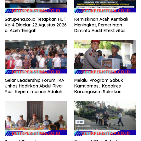
Satupena.co.id Tetapkan HUT
Kemiskinan Aceh Kembali
Ke-4 Digelar 22 Agustus 2026
Meningkat, Pemerintah
di Aceh Tengah
Diminta Audit Efektivitas
Program Pertanian
Gelar Leadership Forum, IKA
Melalui Program Sabuk
Unhas Hadirkan Abdul Rivai
Kamtibmas, Kapolres
Ras: Kepemimpinan Adalah
Karangasem Salurkan
Talenta yang Bisa Diasah
Bantuan Sembako kepada
Warga Kurang Mampu