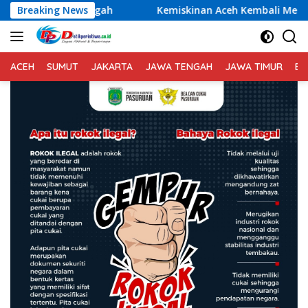
Langsung
ngah
Breaking News
Kemiskinan Aceh Kembali Meningkat, Pemerintah D
ke
konten
ACEH
SUMUT
JAKARTA
JAWA TENGAH
JAWA TIMUR
BA