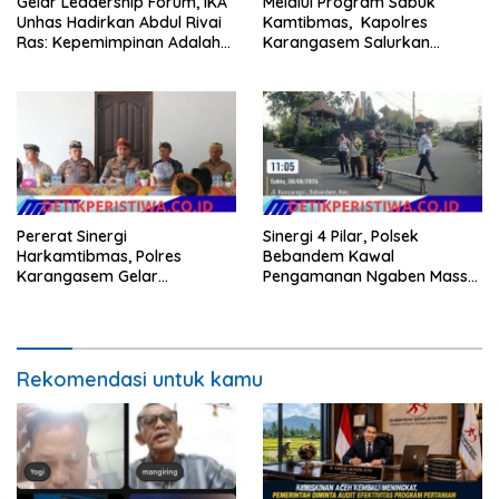
Gelar Leadership Forum, IKA
Melalui Program Sabuk
Unhas Hadirkan Abdul Rivai
Kamtibmas, Kapolres
Ras: Kepemimpinan Adalah
Karangasem Salurkan
Talenta yang Bisa Diasah
Bantuan Sembako kepada
Warga Kurang Mampu
Pererat Sinergi
Sinergi 4 Pilar, Polsek
Harkamtibmas, Polres
Bebandem Kawal
Karangasem Gelar
Pengamanan Ngaben Massal
Pembinaan Sabuk
44 Sawa di Banjar Adat
Kamtibmas di Dangin Sema II
Tihingan
Rekomendasi untuk kamu