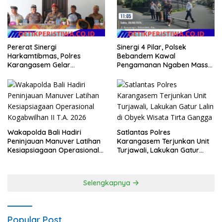
Pererat Sinergi
Sinergi 4 Pilar, Polsek
Harkamtibmas, Polres
Bebandem Kawal
Karangasem Gelar
Pengamanan Ngaben Massal
Pembinaan Sabuk
44 Sawa di Banjar Adat
Kamtibmas di Dangin Sema II
Tihingan
Wakapolda Bali Hadiri
Satlantas Polres
Peninjauan Manuver Latihan
Karangasem Terjunkan Unit
Kesiapsiagaan Operasional
Turjawali, Lakukan Gatur
Kogabwilhan II T.A. 2026
Lalin di Obyek Wisata Tirta
Gangga
Selengkapnya
Popular Post