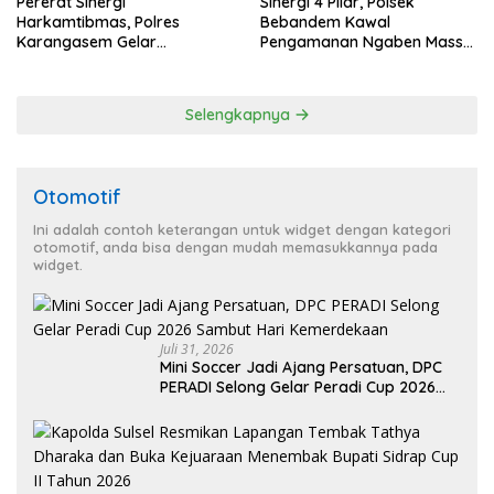
Pererat Sinergi
Sinergi 4 Pilar, Polsek
Harkamtibmas, Polres
Bebandem Kawal
Karangasem Gelar
Pengamanan Ngaben Massal
Pembinaan Sabuk
44 Sawa di Banjar Adat
Kamtibmas di Dangin Sema II
Tihingan
Selengkapnya
Otomotif
Ini adalah contoh keterangan untuk widget dengan kategori
otomotif, anda bisa dengan mudah memasukkannya pada
widget.
Juli 31, 2026
Mini Soccer Jadi Ajang Persatuan, DPC
PERADI Selong Gelar Peradi Cup 2026
Sambut Hari Kemerdekaan