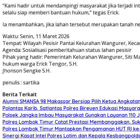
“Kami hadir untuk mendampingi masyarakat jika terjadi i
selalu siap memberi bantuan hukum,” tegas Erick.
Ia menambahkan, jika lahan tersebut merupakan tanah n
Waktu: Senin, 11 Maret 2026
Tempat: Wilayah Pesisir Pantai Kelurahan Wangurer, Keca
Agenda: Sosialisasi pemberitahuan status lahan pesisir
Pihak yang hadir: Pemerintah Kelurahan Wangurer, Siti 
hukum warga Erick Tengor, S.H.
Jhonson Sengke S.H.
penulis : sartika
Berita Terkait
Alumni SMANSA 98 Makassar Bersiap Pilih Ketua Angkatan,
Polantas Karib, Satlantas Polres Bireuen Edukasi Masyara
Polsek Jangka Imbau Masyarakat Gunakan Layanan 110
Polres Lombok Timur Catat Prestasi Membanggakan, Suks
Polres Lombok Timur Mantapkan Pengamanan HUT RI ke-8
Sinergi Kasat Intel Polres Lotim dan Kepala Kesbangpol