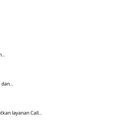
an…
n dan…
tkan layanan Call…