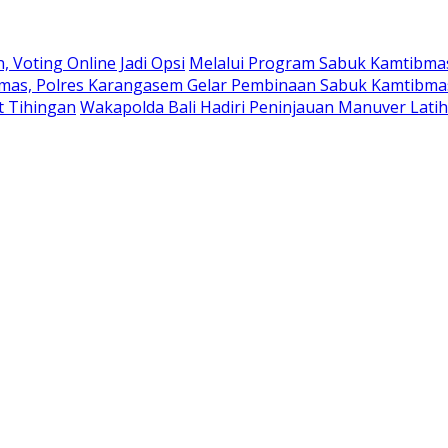
 Voting Online Jadi Opsi
Melalui Program Sabuk Kamtibma
bmas, Polres Karangasem Gelar Pembinaan Sabuk Kamtibmas
t Tihingan
Wakapolda Bali Hadiri Peninjauan Manuver Latih