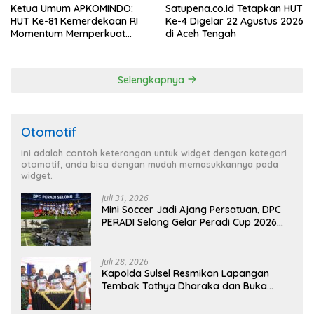
Ketua Umum APKOMINDO:
Satupena.co.id Tetapkan HUT
HUT Ke-81 Kemerdekaan RI
Ke-4 Digelar 22 Agustus 2026
Momentum Memperkuat
di Aceh Tengah
Kedaulatan Digital, Inovasi
Teknologi, dan Kepastian
Hukum Menuju Indonesia
Selengkapnya
Emas 2045
Otomotif
Ini adalah contoh keterangan untuk widget dengan kategori
otomotif, anda bisa dengan mudah memasukkannya pada
widget.
Juli 31, 2026
Mini Soccer Jadi Ajang Persatuan, DPC
PERADI Selong Gelar Peradi Cup 2026
Sambut Hari Kemerdekaan
Juli 28, 2026
Kapolda Sulsel Resmikan Lapangan
Tembak Tathya Dharaka dan Buka
Kejuaraan Menembak Bupati Sidrap Cup
II Tahun 2026