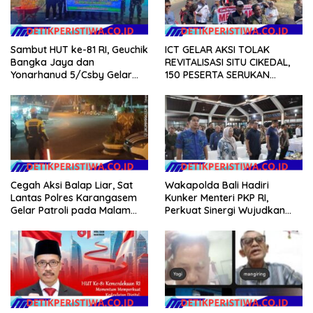
Sambut HUT ke-81 RI, Geuchik
ICT GELAR AKSI TOLAK
Bangka Jaya dan
REVITALISASI SITU CIKEDAL,
Yonarhanud 5/Csby Gelar
150 PESERTA SERUKAN
Gotong Royong dalam
EVALUASI APBD Rp9,49 MILIAR
Gerakan Indonesia Asri
Cegah Aksi Balap Liar, Sat
Wakapolda Bali Hadiri
Lantas Polres Karangasem
Kunker Menteri PKP RI,
Gelar Patroli pada Malam
Perkuat Sinergi Wujudkan
Minggu
Hunian Layak bagi
Masyarakat