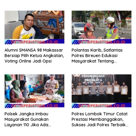
Pesisir di Kampung Nelayan
Alumni SMANSA 98 Makassar
Polantas Karib, Satlantas
Bersiap Pilih Ketua Angkatan,
Polres Bireuen Edukasi
Voting Online Jadi Opsi
Masyarakat Tentang
Ketertiban Berlalu Lintas
Polsek Jangka Imbau
Polres Lombok Timur Catat
Masyarakat Gunakan
Prestasi Membanggakan,
Layanan 110 Jika Ada
Sukses Jadi Polres Terbaik
Gangguan Keamanan
dalam Pelayanan Publik di
NTB