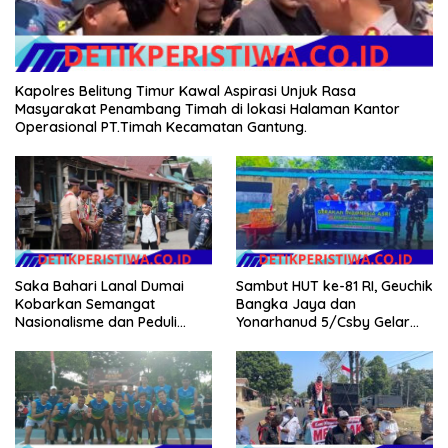
Kapolres Belitung Timur Kawal Aspirasi Unjuk Rasa
Masyarakat Penambang Timah di lokasi Halaman Kantor
Operasional PT.Timah Kecamatan Gantung.
Sambut HUT ke-81 RI, Geuchik
Saka Bahari Lanal Dumai
Bangka Jaya dan
Kobarkan Semangat
Yonarhanud 5/Csby Gelar
Nasionalisme dan Peduli
Gotong Royong dalam
Pesisir di Kampung Nelayan
Gerakan Indonesia Asri