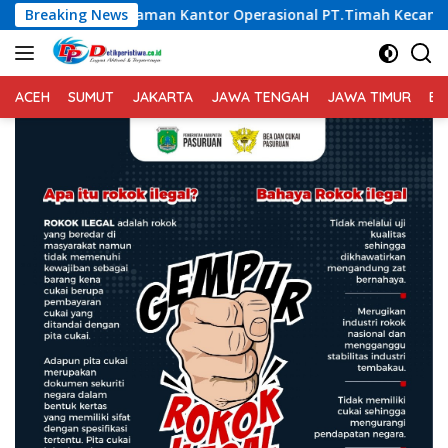
Langsung
an Kantor Operasional PT.Timah Kecamatan Gantung.
Breaking News
S
ke
konten
ACEH
SUMUT
JAKARTA
JAWA TENGAH
JAWA TIMUR
BA