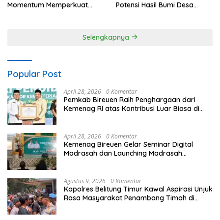
Momentum Memperkuat
Potensi Hasil Bumi Desa
Kedaulatan Digital, Inovasi
Pantan Nangka
Teknologi, dan Kepastian
Hukum Menuju Indonesia
Selengkapnya
Emas 2045
Popular Post
April 28, 2026
0 Komentar
Pemkab Bireuen Raih Penghargaan dari
Kemenag RI atas Kontribusi Luar Biasa di
Sektor Keagamaan dan Pendidikan
April 28, 2026
0 Komentar
Kemenag Bireuen Gelar Seminar Digital
Madrasah dan Launching Madrasah
Unggulan Peringati Hardiknas 2026
Agustus 9, 2026
0 Komentar
Kapolres Belitung Timur Kawal Aspirasi Unjuk
Rasa Masyarakat Penambang Timah di
lokasi Halaman Kantor Operasional
PT.Timah Kecamatan Gantung.