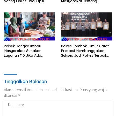
Voting Online Jadi Opsi
Masyarakat Tentang
Ketertiban Berlalu Lintas
Polsek Jangka Imbau
Polres Lombok Timur Catat
Masyarakat Gunakan
Prestasi Membanggakan,
Layanan 110 Jika Ada
Sukses Jadi Polres Terbaik
Gangguan Keamanan
dalam Pelayanan Publik di
NTB
Tinggalkan Balasan
Alamat email Anda tidak akan dipublikasikan.
Ruas yang wajib
ditandai
*