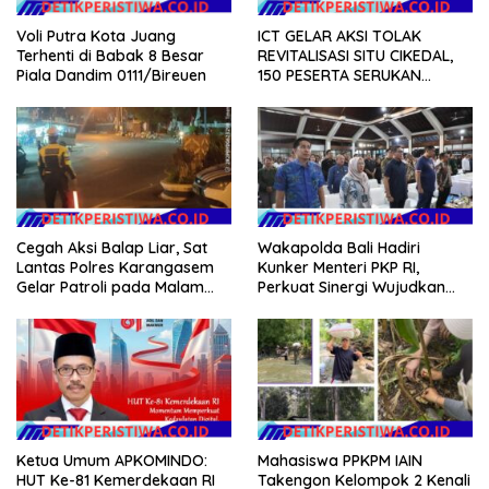
ICT GELAR AKSI TOLAK
Voli Putra Kota Juang
REVITALISASI SITU CIKEDAL,
Terhenti di Babak 8 Besar
150 PESERTA SERUKAN
Piala Dandim 0111/Bireuen
EVALUASI APBD Rp9,49 MILIAR
Cegah Aksi Balap Liar, Sat
Wakapolda Bali Hadiri
Lantas Polres Karangasem
Kunker Menteri PKP RI,
Gelar Patroli pada Malam
Perkuat Sinergi Wujudkan
Minggu
Hunian Layak bagi
Masyarakat
Ketua Umum APKOMINDO:
Mahasiswa PPKPM IAIN
HUT Ke-81 Kemerdekaan RI
Takengon Kelompok 2 Kenali