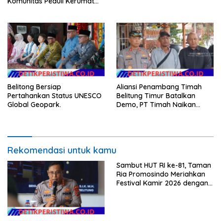
Komunitas Peduli Kerumat
Gelar Aksi Bersih Sampah,
Dorong Penegakan Aturan
Lingkungan
Belitong Bersiap
Aliansi Penambang Timah
Pertahankan Status UNESCO
Belitung Timur Batalkan
Global Geopark.
Demo, PT Timah Naikan
Harga 170 OC 72
Rekomendasi untuk kamu
Sambut HUT RI ke-81, Taman
Ria Promosindo Meriahkan
Festival Kamir 2026 dengan
Orkes ELLO NADA dan
Kehadiran Selebgram Rizki
Mbamboet.