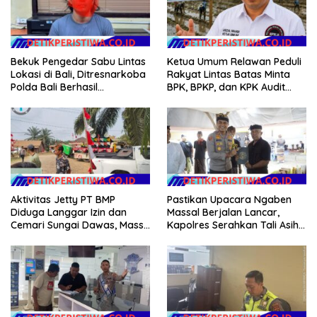
Bekuk Pengedar Sabu Lintas
Ketua Umum Relawan Peduli
Lokasi di Bali, Ditresnarkoba
Rakyat Lintas Batas Minta
Polda Bali Berhasil
BPK, BPKP, dan KPK Audit
Amankan Barang Bukti
Menyeluruh Bantuan
Seberat 123 Gram Lebih
Kementan Pascabanjir di
Aceh
Aktivitas Jetty PT BMP
Pastikan Upacara Ngaben
Diduga Langgar Izin dan
Massal Berjalan Lancar,
Cemari Sungai Dawas, Massa
Kapolres Serahkan Tali Asih
Aksi POSE RI bersama
kepada Panitia Pengabenan
Barikade 98 Minta
Pemerintah Usut Tuntas