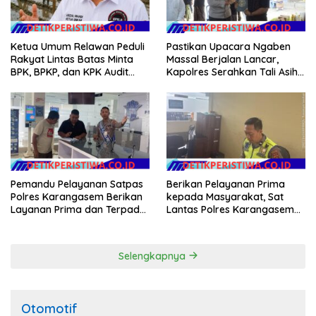
Ketua Umum Relawan Peduli
Pastikan Upacara Ngaben
Rakyat Lintas Batas Minta
Massal Berjalan Lancar,
BPK, BPKP, dan KPK Audit
Kapolres Serahkan Tali Asih
Menyeluruh Bantuan
kepada Panitia Pengabenan
Kementan Pascabanjir di
Aceh
Pemandu Pelayanan Satpas
Berikan Pelayanan Prima
Polres Karangasem Berikan
kepada Masyarakat, Sat
Layanan Prima dan Terpadu
Lantas Polres Karangasem
kepada Masyarakat
Komit Berikan Kemudahan
Kepengurusan BPKB
Selengkapnya
Otomotif