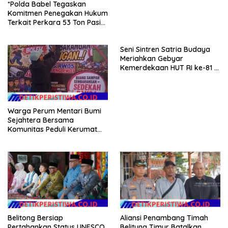
*Polda Babel Tegaskan
Komitmen Penegakan Hukum
Terkait Perkara 53 Ton Pasir
Timah Ilegal Di Belitung*
Seni Sintren Satria Budaya
Meriahkan Gebyar
Kemerdekaan HUT RI ke-81 di
Festival Kamir Pemalang
Warga Perum Mentari Bumi
Sejahtera Bersama
Komunitas Peduli Kerumat
Gelar Aksi Bersih Sampah,
Dorong Penegakan Aturan
Lingkungan
Belitong Bersiap
Aliansi Penambang Timah
Pertahankan Status UNESCO
Belitung Timur Batalkan