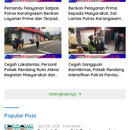
Pemandu Pelayanan Satpas
Berikan Pelayanan Prima
Polres Karangasem Berikan
kepada Masyarakat, Sat
Layanan Prima dan Terpadu
Lantas Polres Karangasem
kepada Masyarakat
Komit Berikan Kemudahan
Kepengurusan BPKB
Cegah Lakalantas, Personil
Cegah Gangguan
Polsek Rendang Rutin Atensi
Kamtibmas, Polsek Rendang
Kegiatan Masyarakat dan
Intensifkan Patroli Pantau
Bantu Sebrangkan Siswa
Situasi Wilkumnya
Siswi Sekolah
Selengkapnya
Popular Post
April 28, 2026
0 Komentar