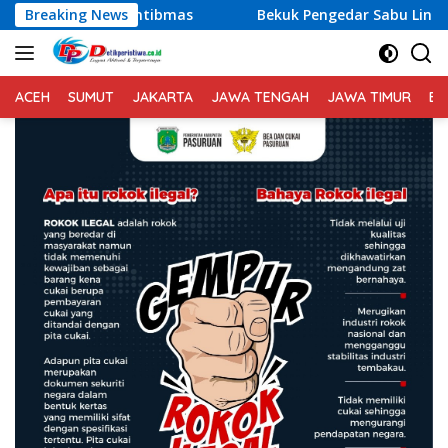
Langsung
mtibmas
Breaking News
Bekuk Pengedar Sabu Lintas Lokasi di Bali, Dit
ke
konten
ACEH
SUMUT
JAKARTA
JAWA TENGAH
JAWA TIMUR
BA