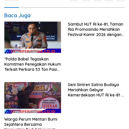
Baca Juga
Sambut HUT RI ke-81, Taman
Ria Promosindo Meriahkan
Festival Kamir 2026 dengan
Orkes ELLO NADA dan
Kehadiran Selebgram Rizki
Mbamboet.
*Polda Babel Tegaskan
Komitmen Penegakan Hukum
Terkait Perkara 53 Ton Pasir
Timah Ilegal Di Belitung*
Seni Sintren Satria Budaya
Meriahkan Gebyar
Kemerdekaan HUT RI ke-81 di
Festival Kamir Pemalang
Warga Perum Mentari Bumi
Sejahtera Bersama