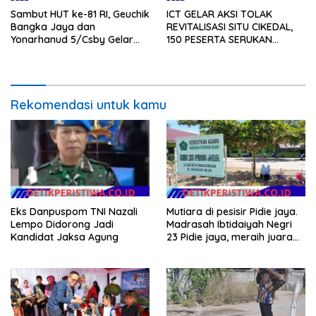
Sambut HUT ke-81 RI, Geuchik
ICT GELAR AKSI TOLAK
Bangka Jaya dan
REVITALISASI SITU CIKEDAL,
Yonarhanud 5/Csby Gelar
150 PESERTA SERUKAN
Gotong Royong dalam
EVALUASI APBD Rp9,49 MILIAR
Gerakan Indonesia Asri
Rekomendasi untuk kamu
Eks Danpuspom TNI Nazali
Mutiara di pesisir Pidie jaya.
Lempo Didorong Jadi
Madrasah Ibtidaiyah Negri
Kandidat Jaksa Agung
23 Pidie jaya, meraih juara
tingkat propinsi dan nasional