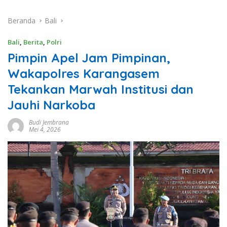
Beranda
Bali
Bali
,
Berita
,
Polri
Pimpin Apel Jam Pimpinan,
Wakapolres Karangasem
Tekankan Marwah Institusi dan
Jauhi Narkoba
Budi Jembrana
Mei 4, 2026