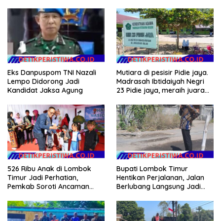
Eks Danpuspom TNI Nazali
Mutiara di pesisir Pidie jaya.
Lempo Didorong Jadi
Madrasah Ibtidaiyah Negri
Kandidat Jaksa Agung
23 Pidie jaya, meraih juara
tingkat propinsi dan nasional
526 Ribu Anak di Lombok
Bupati Lombok Timur
Timur Jadi Perhatian,
Hentikan Perjalanan, Jalan
Pemkab Soroti Ancaman
Berlubang Langsung Jadi
Kekerasan hingga
Perhatian
Pernikahan Dini