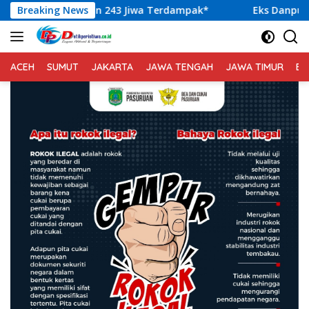
Langsung
an 243 Jiwa Terdampak*
Breaking News
Eks Danpuspom TNI Nazali Lemp
ke
konten
ACEH
SUMUT
JAKARTA
JAWA TENGAH
JAWA TIMUR
BA