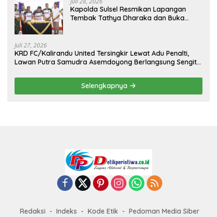
Juli 28, 2026
Kapolda Sulsel Resmikan Lapangan
Tembak Tathya Dharaka dan Buka
Kejuaraan Menembak Bupati Sidrap Cup
II Tahun 2026
Juli 27, 2026
KRD FC/Kalirandu United Tersingkir Lewat Adu Penalti,
Lawan Putra Samudra Asemdoyong Berlangsung Sengit
namun Tetap Kondusif
Selengkapnya
Redaksi
Indeks
Kode Etik
Pedoman Media Siber