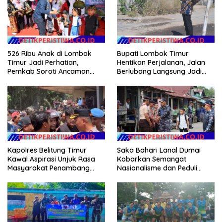
526 Ribu Anak di Lombok
Bupati Lombok Timur
Timur Jadi Perhatian,
Hentikan Perjalanan, Jalan
Pemkab Soroti Ancaman
Berlubang Langsung Jadi
Kekerasan hingga
Perhatian
Pernikahan Dini
Kapolres Belitung Timur
Saka Bahari Lanal Dumai
Kawal Aspirasi Unjuk Rasa
Kobarkan Semangat
Masyarakat Penambang
Nasionalisme dan Peduli
Timah di lokasi Halaman
Pesisir di Kampung Nelayan
Kantor Operasional PT.Timah
Kecamatan Gantung.