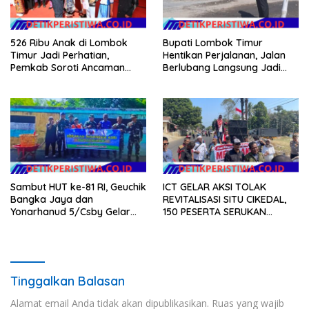
526 Ribu Anak di Lombok
Bupati Lombok Timur
Timur Jadi Perhatian,
Hentikan Perjalanan, Jalan
Pemkab Soroti Ancaman
Berlubang Langsung Jadi
Kekerasan hingga
Perhatian
Pernikahan Dini
Sambut HUT ke-81 RI, Geuchik
ICT GELAR AKSI TOLAK
Bangka Jaya dan
REVITALISASI SITU CIKEDAL,
Yonarhanud 5/Csby Gelar
150 PESERTA SERUKAN
Gotong Royong dalam
EVALUASI APBD Rp9,49 MILIAR
Gerakan Indonesia Asri
Tinggalkan Balasan
Alamat email Anda tidak akan dipublikasikan.
Ruas yang wajib