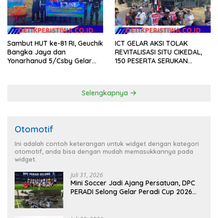
Sambut HUT ke-81 RI, Geuchik
ICT GELAR AKSI TOLAK
Bangka Jaya dan
REVITALISASI SITU CIKEDAL,
Yonarhanud 5/Csby Gelar
150 PESERTA SERUKAN
Gotong Royong dalam
EVALUASI APBD Rp9,49 MILIAR
Gerakan Indonesia Asri
Selengkapnya
Otomotif
Ini adalah contoh keterangan untuk widget dengan kategori
otomotif, anda bisa dengan mudah memasukkannya pada
widget.
Juli 31, 2026
Mini Soccer Jadi Ajang Persatuan, DPC
PERADI Selong Gelar Peradi Cup 2026
Sambut Hari Kemerdekaan