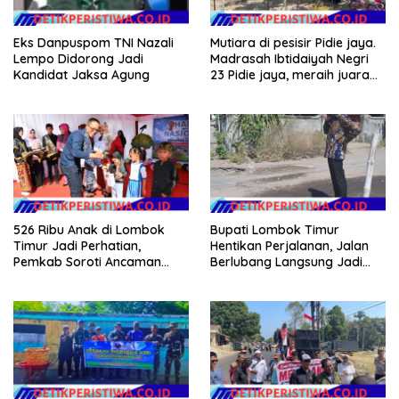
Eks Danpuspom TNI Nazali
Mutiara di pesisir Pidie jaya.
Lempo Didorong Jadi
Madrasah Ibtidaiyah Negri
Kandidat Jaksa Agung
23 Pidie jaya, meraih juara
tingkat propinsi dan nasional
526 Ribu Anak di Lombok
Bupati Lombok Timur
Timur Jadi Perhatian,
Hentikan Perjalanan, Jalan
Pemkab Soroti Ancaman
Berlubang Langsung Jadi
Kekerasan hingga
Perhatian
Pernikahan Dini