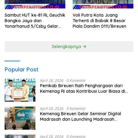
Voli Putra Kota Juang
Sambut HUT ke-81 RI, Geuchik
Terhenti di Babak 8 Besar
Bangka Jaya dan
Piala Dandim 0111/Bireuen
Yonarhanud 5/Csby Gelar
Gotong Royong dalam
Gerakan Indonesia Asri
Selengkapnya
Popular Post
April 28, 2026
0 Komentar
Pemkab Bireuen Raih Penghargaan dari
Kemenag RI atas Kontribusi Luar Biasa di
Sektor Keagamaan dan Pendidikan
April 28, 2026
0 Komentar
Kemenag Bireuen Gelar Seminar Digital
Madrasah dan Launching Madrasah
Unggulan Peringati Hardiknas 2026
April 28, 2026
0 Komentar