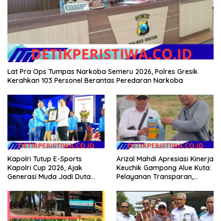
Lat Pra Ops Tumpas Narkoba Semeru 2026, Polres Gresik
Kerahkan 103 Personel Berantas Peredaran Narkoba
Kapolri Tutup E-Sports
Arizal Mahdi Apresiasi Kinerja
Kapolri Cup 2026, Ajak
Keuchik Gampong Alue Kuta:
Generasi Muda Jadi Duta
Pelayanan Transparan,
Kamtibmas dan Aktif
Tanpa Pilih Kasih, dan
Laporkan Gangguan ke 110
Berorientasi pada
Kepentingan Masyarakat