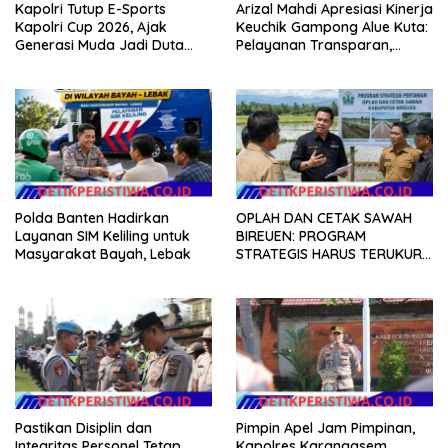
Kapolri Tutup E-Sports
Arizal Mahdi Apresiasi Kinerja
Kapolri Cup 2026, Ajak
Keuchik Gampong Alue Kuta:
Generasi Muda Jadi Duta
Pelayanan Transparan,
Kamtibmas dan Aktif
Tanpa Pilih Kasih, dan
Laporkan Gangguan ke 110
Berorientasi pada
Kepentingan Masyarakat
Polda Banten Hadirkan
OPLAH DAN CETAK SAWAH
Layanan SIM Keliling untuk
BIREUEN: PROGRAM
Masyarakat Bayah, Lebak
STRATEGIS HARUS TERUKUR,
ARIZAL MAHDI DORONG
KETERBUKAAN DATA
Pastikan Disiplin dan
Pimpin Apel Jam Pimpinan,
Integritas Personel Tetap
Kapolres Karangasem