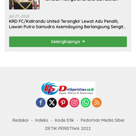
Kejuaraan Menembak Bupati Sidrap Cup
II Tahun 2026
Juli 27, 2026
KRD FC/Kalirandu United Tersingkir Lewat Adu Penalti,
Lawan Putra Samudra Asemdoyong Berlangsung Sengit
namun Tetap Kondusif
Selengkapnya
Redaksi
Indeks
Kode Etik
Pedoman Media Siber
DETIK PERISTIWA 2022