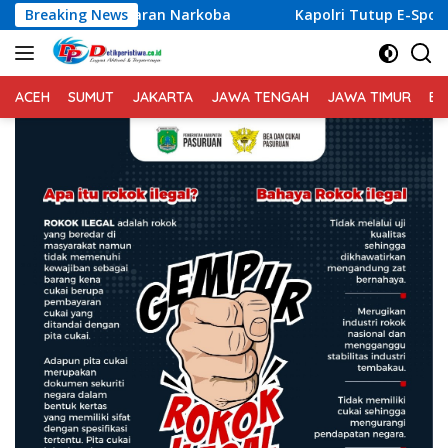
Langsung
Narkoba
Breaking News
Kapolri Tutup E-Sports Kapolri Cup 2026, Ajak
ke
konten
ACEH
SUMUT
JAKARTA
JAWA TENGAH
JAWA TIMUR
BA