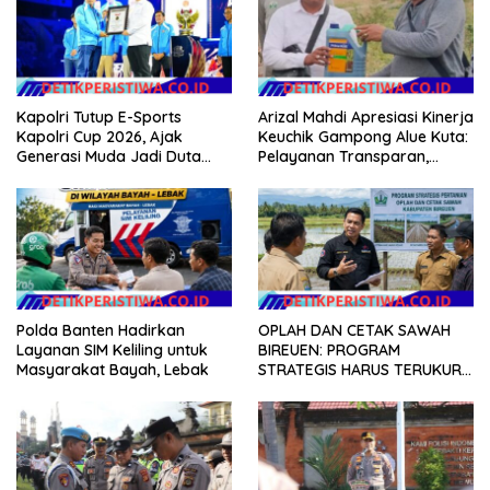
Kapolri Tutup E-Sports
Arizal Mahdi Apresiasi Kinerja
Kapolri Cup 2026, Ajak
Keuchik Gampong Alue Kuta:
Generasi Muda Jadi Duta
Pelayanan Transparan,
Kamtibmas dan Aktif
Tanpa Pilih Kasih, dan
Laporkan Gangguan ke 110
Berorientasi pada
Kepentingan Masyarakat
Polda Banten Hadirkan
OPLAH DAN CETAK SAWAH
Layanan SIM Keliling untuk
BIREUEN: PROGRAM
Masyarakat Bayah, Lebak
STRATEGIS HARUS TERUKUR,
ARIZAL MAHDI DORONG
KETERBUKAAN DATA