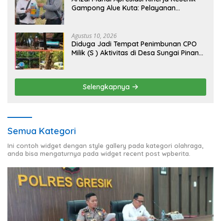
Gampong Alue Kuta: Pelayanan
Transparan, Tanpa Pilih Kasih, dan
Berorientasi pada Kepentingan
Masyarakat
Agustus 10, 2026
Diduga Jadi Tempat Penimbunan CPO
Milik (S ) Aktivitas di Desa Sungai Pinang
Banyuasin Disorot
Selengkapnya
Semua Kategori
Ini contoh widget dengan style gallery pada kategori olahraga,
anda bisa mengaturnya pada widget recent post wpberita.