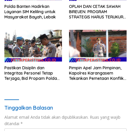
Polda Banten Hadirkan
OPLAH DAN CETAK SAWAH
Layanan SIM Keliling untuk
BIREUEN: PROGRAM
Masyarakat Bayah, Lebak
STRATEGIS HARUS TERUKUR,
ARIZAL MAHDI DORONG
KETERBUKAAN DATA
Pastikan Disiplin dan
Pimpin Apel Jam Pimpinan,
Integritas Personel Tetap
Kapolres Karangasem
Terjaga, Bid Propam Polda
Tekankan Pemetaan Konflik
Bali Gelar Gaktibplin
dan Kesiapan Pengamanan
Gerak Jalan
Tinggalkan Balasan
Alamat email Anda tidak akan dipublikasikan.
Ruas yang wajib
ditandai
*