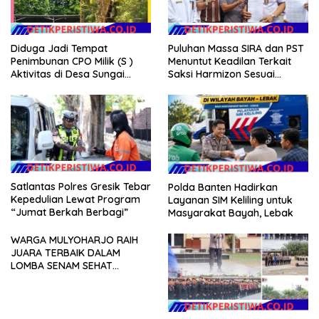
Diduga Jadi Tempat
Puluhan Massa SIRA dan PST
Penimbunan CPO Milik (S )
Menuntut Keadilan Terkait
Aktivitas di Desa Sungai
Saksi Harmizon Sesuai
Pinang Banyuasin Disorot
Ketentuan Hukum
Satlantas Polres Gresik Tebar
Polda Banten Hadirkan
Kepedulian Lewat Program
Layanan SIM Keliling untuk
“Jumat Berkah Berbagi”
Masyarakat Bayah, Lebak
WARGA MULYOHARJO RAIH
JUARA TERBAIK DALAM
LOMBA SENAM SEHAT
ANTAR-RW