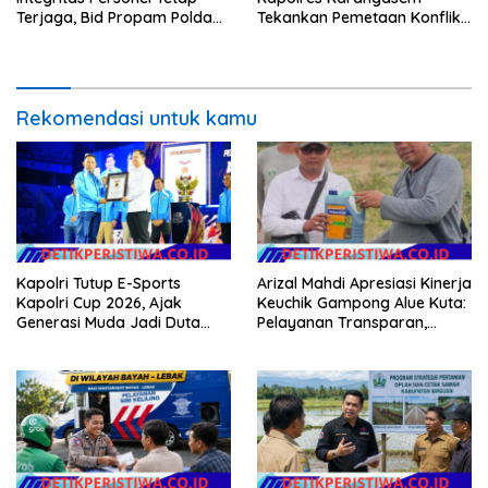
Terjaga, Bid Propam Polda
Tekankan Pemetaan Konflik
Bali Gelar Gaktibplin
dan Kesiapan Pengamanan
Gerak Jalan
Rekomendasi untuk kamu
Kapolri Tutup E-Sports
Arizal Mahdi Apresiasi Kinerja
Kapolri Cup 2026, Ajak
Keuchik Gampong Alue Kuta:
Generasi Muda Jadi Duta
Pelayanan Transparan,
Kamtibmas dan Aktif
Tanpa Pilih Kasih, dan
Laporkan Gangguan ke 110
Berorientasi pada
Kepentingan Masyarakat