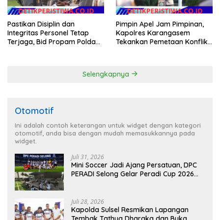
Pastikan Disiplin dan
Pimpin Apel Jam Pimpinan,
Integritas Personel Tetap
Kapolres Karangasem
Terjaga, Bid Propam Polda
Tekankan Pemetaan Konflik
Bali Gelar Gaktibplin
dan Kesiapan Pengamanan
Gerak Jalan
Selengkapnya
Otomotif
Ini adalah contoh keterangan untuk widget dengan kategori
otomotif, anda bisa dengan mudah memasukkannya pada
widget.
Juli 31, 2026
Mini Soccer Jadi Ajang Persatuan, DPC
PERADI Selong Gelar Peradi Cup 2026
Sambut Hari Kemerdekaan
Juli 28, 2026
Kapolda Sulsel Resmikan Lapangan
Tembak Tathya Dharaka dan Buka