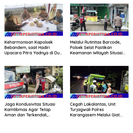
Keharmonisan Kapolsek
Melalui Rutinitas Barcode,
Bebandem, saat Hadiri
Polsek Selat Pastikan
Upacara Pitra Yadnya di Dua
Keamanan Wilayah Situasi
Lokasi ​KARANGASEM |
Kamtibmas Tetap Kondusif
Jaga Kondusivitas Situasi
Cegah Lakalantas, Unit
Kamtibmas Agar Tetap
Turjagwali Polres
Aman dan Terkendali,
Karangasem Melalui Giat
Personil Polsek Selat
Blue Light Patrol Berikan
Gelar Patroli Dialogis
Himbauan Tidak Parkir Truk
Sembarangan di Kawasan