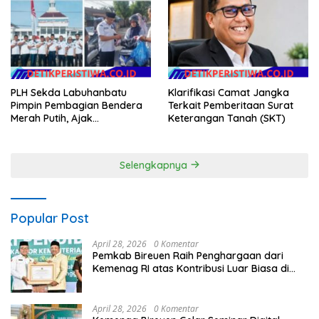
Himbauan Tidak Parkir Truk
Sembarangan di Kawasan
Wisata
PLH Sekda Labuhanbatu
Klarifikasi Camat Jangka
Pimpin Pembagian Bendera
Terkait Pemberitaan Surat
Merah Putih, Ajak
Keterangan Tanah (SKT)
Masyarakat Semarakkan
HUT ke-81 RIk
Selengkapnya
Popular Post
April 28, 2026
0 Komentar
Pemkab Bireuen Raih Penghargaan dari
Kemenag RI atas Kontribusi Luar Biasa di
Sektor Keagamaan dan Pendidikan
April 28, 2026
0 Komentar