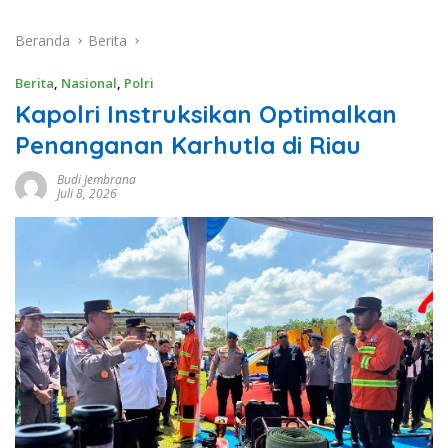
Beranda
Berita
Berita
,
Nasional
,
Polri
Kapolri Instruksikan Optimalkan
Penanganan Karhutla di Riau
Budi Jembrana
Juli 8, 2026