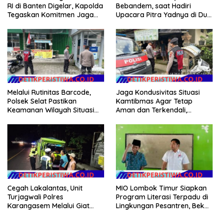
RI di Banten Digelar, Kapolda
Bebandem, saat Hadiri
Tegaskan Komitmen Jaga
Upacara Pitra Yadnya di Dua
Kondusivitas Proyek
Lokasi ​KARANGASEM |
Melalui Rutinitas Barcode,
Jaga Kondusivitas Situasi
Polsek Selat Pastikan
Kamtibmas Agar Tetap
Keamanan Wilayah Situasi
Aman dan Terkendali,
Kamtibmas Tetap Kondusif
Personil Polsek Selat
Gelar Patroli Dialogis
MIO Lombok Timur Siapkan
Cegah Lakalantas, Unit
Program Literasi Terpadu di
Turjagwali Polres
Lingkungan Pesantren, Bekali
Karangasem Melalui Giat
Pelajar Hadapi Era Digital
Blue Light Patrol Berikan