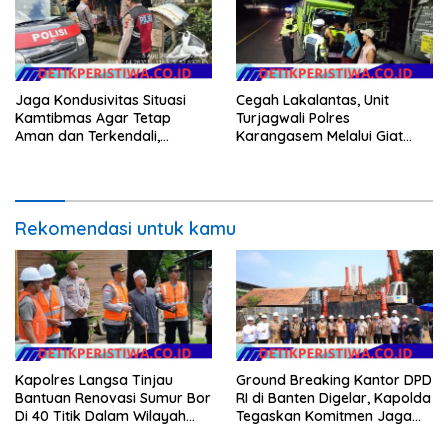
Jaga Kondusivitas Situasi
Cegah Lakalantas, Unit
Kamtibmas Agar Tetap
Turjagwali Polres
Aman dan Terkendali,
Karangasem Melalui Giat
Personil Polsek Selat
Blue Light Patrol Berikan
Gelar Patroli Dialogis
Himbauan Tidak Parkir Truk
Sembarangan di Kawasan
Wisata
Rekomendasi untuk kamu
Kapolres Langsa Tinjau
Ground Breaking Kantor DPD
Bantuan Renovasi Sumur Bor
RI di Banten Digelar, Kapolda
Di 40 Titik Dalam Wilayah
Tegaskan Komitmen Jaga
Kota Langsa
Kondusivitas Proyek