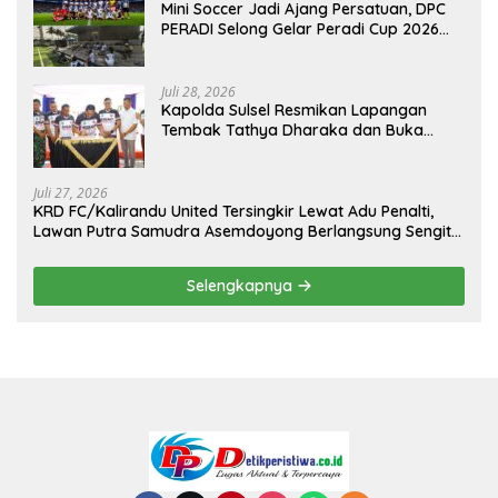
Mini Soccer Jadi Ajang Persatuan, DPC
PERADI Selong Gelar Peradi Cup 2026
Sambut Hari Kemerdekaan
Juli 28, 2026
Kapolda Sulsel Resmikan Lapangan
Tembak Tathya Dharaka dan Buka
Kejuaraan Menembak Bupati Sidrap Cup
II Tahun 2026
Juli 27, 2026
KRD FC/Kalirandu United Tersingkir Lewat Adu Penalti,
Lawan Putra Samudra Asemdoyong Berlangsung Sengit
namun Tetap Kondusif
Selengkapnya