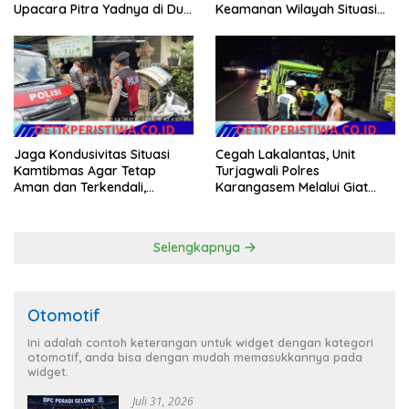
Upacara Pitra Yadnya di Dua
Keamanan Wilayah Situasi
Lokasi ​KARANGASEM |
Kamtibmas Tetap Kondusif
Jaga Kondusivitas Situasi
Cegah Lakalantas, Unit
Kamtibmas Agar Tetap
Turjagwali Polres
Aman dan Terkendali,
Karangasem Melalui Giat
Personil Polsek Selat
Blue Light Patrol Berikan
Gelar Patroli Dialogis
Himbauan Tidak Parkir Truk
Sembarangan di Kawasan
Selengkapnya
Wisata
Otomotif
Ini adalah contoh keterangan untuk widget dengan kategori
otomotif, anda bisa dengan mudah memasukkannya pada
widget.
Juli 31, 2026