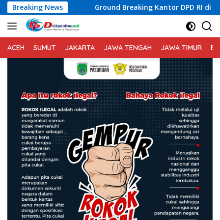
Langsung
Ground Breaking Kantor DPD RI di Banten Digelar, Kapolda
Breaking News
ke
konten
ACEH
SUMUT
JAKARTA
JAWA TENGAH
JAWA TIMUR
BA