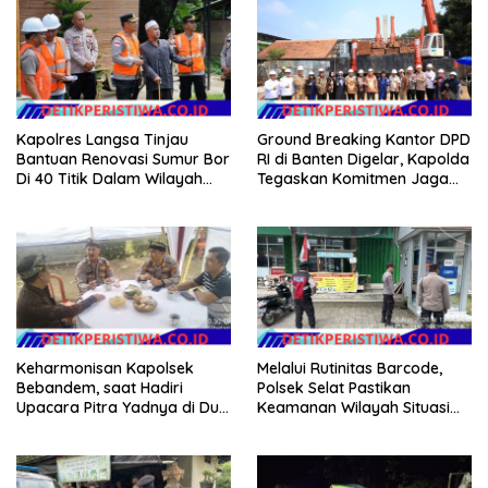
Kapolres Langsa Tinjau
Ground Breaking Kantor DPD
Bantuan Renovasi Sumur Bor
RI di Banten Digelar, Kapolda
Di 40 Titik Dalam Wilayah
Tegaskan Komitmen Jaga
Kota Langsa
Kondusivitas Proyek
Keharmonisan Kapolsek
Melalui Rutinitas Barcode,
Bebandem, saat Hadiri
Polsek Selat Pastikan
Upacara Pitra Yadnya di Dua
Keamanan Wilayah Situasi
Lokasi ​KARANGASEM |
Kamtibmas Tetap Kondusif