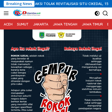
Langsung
OLAK REVITALISASI SITU CIKEDAL, 150 PESERTA SERUKAN EVALUAS
Breaking News
ke
konten
ACEH
SUMUT
JAKARTA
JAWA TENGAH
JAWA TIMUR
BA