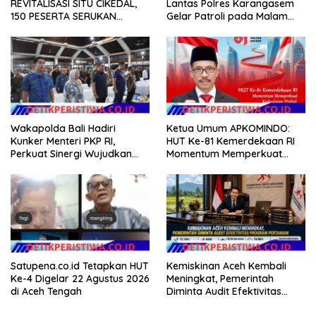
REVITALISASI SITU CIKEDAL,
Lantas Polres Karangasem
150 PESERTA SERUKAN
Gelar Patroli pada Malam
EVALUASI APBD Rp9,49 MILIAR
Minggu
Wakapolda Bali Hadiri
Ketua Umum APKOMINDO:
Kunker Menteri PKP RI,
HUT Ke-81 Kemerdekaan RI
Perkuat Sinergi Wujudkan
Momentum Memperkuat
Hunian Layak bagi
Kedaulatan Digital, Inovasi
Masyarakat
Teknologi, dan Kepastian
Hukum Menuju Indonesia
Emas 2045
Satupena.co.id Tetapkan HUT
Kemiskinan Aceh Kembali
Ke-4 Digelar 22 Agustus 2026
Meningkat, Pemerintah
di Aceh Tengah
Diminta Audit Efektivitas
Program Pertanian