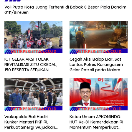
Voli Putra Kota Juang Terhenti di Babak 8 Besar Piala Dandim
0111/Bireuen
ICT GELAR AKSI TOLAK
Cegah Aksi Balap Liar, Sat
REVITALISASI SITU CIKEDAL,
Lantas Polres Karangasem
150 PESERTA SERUKAN
Gelar Patroli pada Malam
EVALUASI APBD Rp9,49 MILIAR
Minggu
Wakapolda Bali Hadiri
Ketua Umum APKOMINDO:
Kunker Menteri PKP RI,
HUT Ke-81 Kemerdekaan RI
Perkuat Sinergi Wujudkan
Momentum Memperkuat