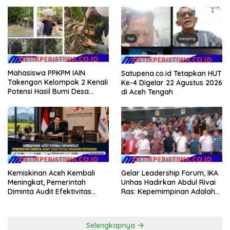
Hunian Layak bagi
Kedaulatan Digital, Inovasi
Masyarakat
Teknologi, dan Kepastian
Hukum Menuju Indonesia
Emas 2045
Mahasiswa PPKPM IAIN
Satupena.co.id Tetapkan HUT
Takengon Kelompok 2 Kenali
Ke-4 Digelar 22 Agustus 2026
Potensi Hasil Bumi Desa
di Aceh Tengah
Pantan Nangka
Gelar Leadership Forum, IKA
Kemiskinan Aceh Kembali
Unhas Hadirkan Abdul Rivai
Meningkat, Pemerintah
Ras: Kepemimpinan Adalah
Diminta Audit Efektivitas
Talenta yang Bisa Diasah
Program Pertanian
Selengkapnya