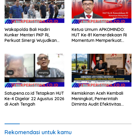
Wakapolda Bali Hadiri
Ketua Umum APKOMINDO:
Kunker Menteri PKP RI,
HUT Ke-81 Kemerdekaan RI
Perkuat Sinergi Wujudkan
Momentum Memperkuat
Hunian Layak bagi
Kedaulatan Digital, Inovasi
Masyarakat
Teknologi, dan Kepastian
Hukum Menuju Indonesia
Emas 2045
Satupena.co.id Tetapkan HUT
Kemiskinan Aceh Kembali
Ke-4 Digelar 22 Agustus 2026
Meningkat, Pemerintah
di Aceh Tengah
Diminta Audit Efektivitas
Program Pertanian
Rekomendasi untuk kamu