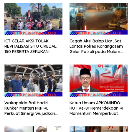
ICT GELAR AKSI TOLAK
Cegah Aksi Balap Liar, Sat
REVITALISASI SITU CIKEDAL,
Lantas Polres Karangasem
150 PESERTA SERUKAN
Gelar Patroli pada Malam
EVALUASI APBD Rp9,49 MILIAR
Minggu
Wakapolda Bali Hadiri
Ketua Umum APKOMINDO:
Kunker Menteri PKP RI,
HUT Ke-81 Kemerdekaan RI
Perkuat Sinergi Wujudkan
Momentum Memperkuat
Hunian Layak bagi
Kedaulatan Digital, Inovasi
Masyarakat
Teknologi, dan Kepastian
Hukum Menuju Indonesia