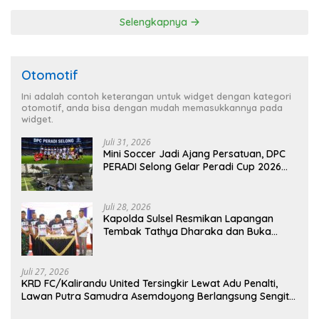
Selengkapnya
Otomotif
Ini adalah contoh keterangan untuk widget dengan kategori
otomotif, anda bisa dengan mudah memasukkannya pada
widget.
Juli 31, 2026
Mini Soccer Jadi Ajang Persatuan, DPC
PERADI Selong Gelar Peradi Cup 2026
Sambut Hari Kemerdekaan
Juli 28, 2026
Kapolda Sulsel Resmikan Lapangan
Tembak Tathya Dharaka dan Buka
Kejuaraan Menembak Bupati Sidrap Cup
II Tahun 2026
Juli 27, 2026
KRD FC/Kalirandu United Tersingkir Lewat Adu Penalti,
Lawan Putra Samudra Asemdoyong Berlangsung Sengit
namun Tetap Kondusif