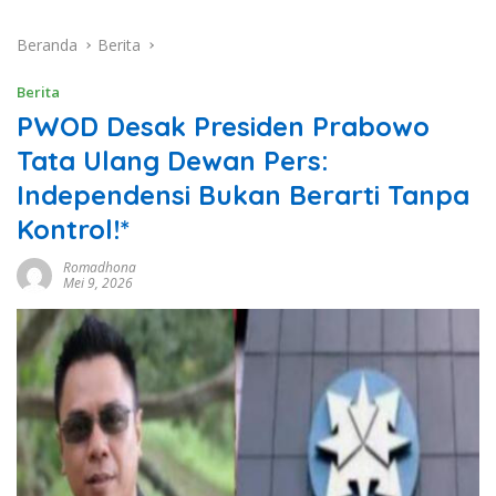
Beranda
Berita
Berita
PWOD Desak Presiden Prabowo
Tata Ulang Dewan Pers:
Independensi Bukan Berarti Tanpa
Kontrol!*
Romadhona
Mei 9, 2026