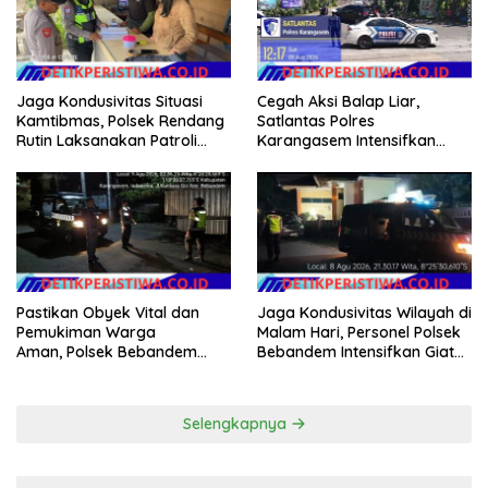
Jaga Kondusivitas Situasi
Cegah Aksi Balap Liar,
Kamtibmas, Polsek Rendang
Satlantas Polres
Rutin Laksanakan Patroli
Karangasem Intensifkan
Dialogis
patrol di Jalan Raya Ujung-
Seraya
Pastikan Obyek Vital dan
Jaga Kondusivitas Wilayah di
Pemukiman Warga
Malam Hari, Personel Polsek
Aman, Polsek Bebandem
Bebandem Intensifkan Giat
Intensifkan Patroli Barcode
Blue Light Patrol
pada Dini Hari
Selengkapnya