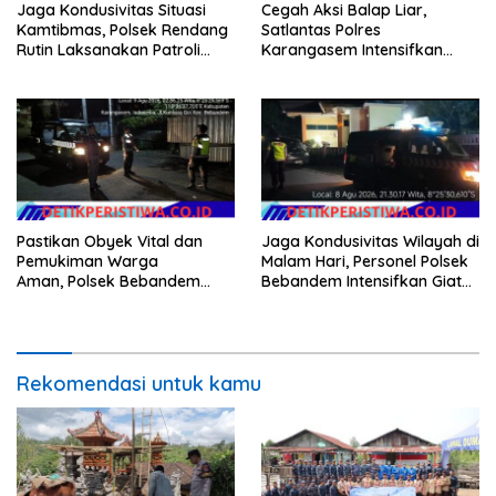
Jaga Kondusivitas Situasi
Cegah Aksi Balap Liar,
Kamtibmas, Polsek Rendang
Satlantas Polres
Rutin Laksanakan Patroli
Karangasem Intensifkan
Dialogis
patrol di Jalan Raya Ujung-
Seraya
Pastikan Obyek Vital dan
Jaga Kondusivitas Wilayah di
Pemukiman Warga
Malam Hari, Personel Polsek
Aman, Polsek Bebandem
Bebandem Intensifkan Giat
Intensifkan Patroli Barcode
Blue Light Patrol
pada Dini Hari
Rekomendasi untuk kamu