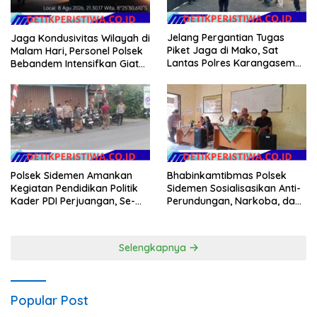
Jelang Pergantian Tugas
Jaga Kondusivitas Wilayah di
Piket Jaga di Mako, Sat
Malam Hari, Personel Polsek
Lantas Polres Karangasem
Bebandem Intensifkan Giat
Ikuti Apel Serah Terima Tugas
Blue Light Patrol
Jaga
Polsek Sidemen Amankan
Bhabinkamtibmas Polsek
Kegiatan Pendidikan Politik
Sidemen Sosialisasikan Anti-
Kader PDI Perjuangan, Se-
Perundungan, Narkoba, dan
Kecamatan Sidemen
Etika Digital, kepada Orang
Tua Siswa
Selengkapnya
Popular Post