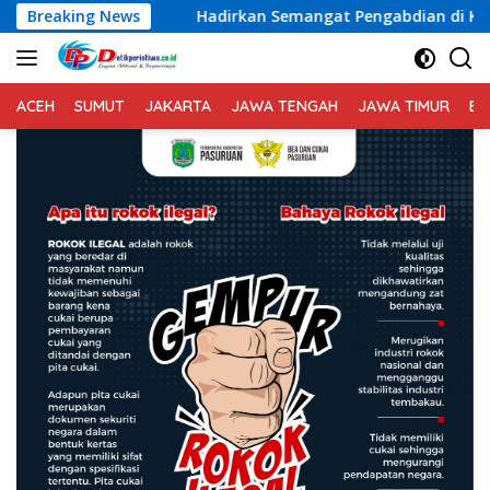
Langsung
Hadirkan Semangat Pengabdian di Kampung Nelayan, Danlanal
Breaking News
ke
konten
ACEH
SUMUT
JAKARTA
JAWA TENGAH
JAWA TIMUR
BA