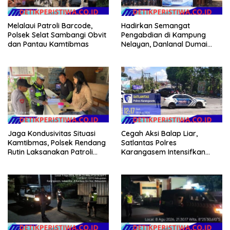
Melalaui Patroli Barcode,
Hadirkan Semangat
Polsek Selat Sambangi Obvit
Pengabdian di Kampung
dan Pantau Kamtibmas
Nelayan, Danlanal Dumai
Pimpin Aksi Bakti Sosial dan
Bersih Pantai
Jaga Kondusivitas Situasi
Cegah Aksi Balap Liar,
Kamtibmas, Polsek Rendang
Satlantas Polres
Rutin Laksanakan Patroli
Karangasem Intensifkan
Dialogis
patrol di Jalan Raya Ujung-
Seraya