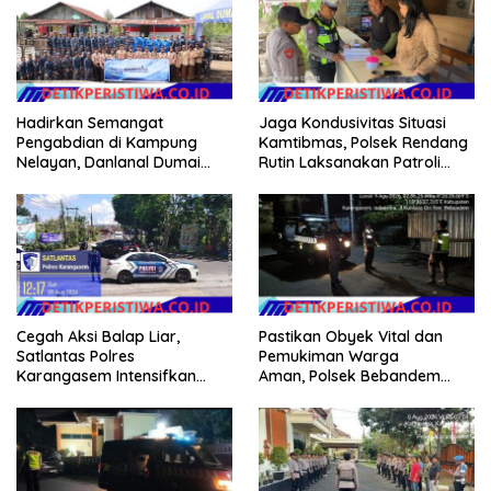
Hadirkan Semangat
Jaga Kondusivitas Situasi
Pengabdian di Kampung
Kamtibmas, Polsek Rendang
Nelayan, Danlanal Dumai
Rutin Laksanakan Patroli
Pimpin Aksi Bakti Sosial dan
Dialogis
Bersih Pantai
Cegah Aksi Balap Liar,
Pastikan Obyek Vital dan
Satlantas Polres
Pemukiman Warga
Karangasem Intensifkan
Aman, Polsek Bebandem
patrol di Jalan Raya Ujung-
Intensifkan Patroli Barcode
Seraya
pada Dini Hari