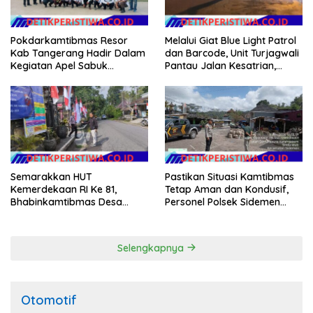
Pokdarkamtibmas Resor
Melalui Giat Blue Light Patrol
Kab Tangerang Hadir Dalam
dan Barcode, Unit Turjagwali
Kegiatan Apel Sabuk
Pantau Jalan Kesatrian,
Kamtibmas Polresta
Diponogoro dan Kartini
Tangerang Tahun 2026
Semarakkan HUT
Pastikan Situasi Kamtibmas
Kemerdekaan RI Ke 81,
Tetap Aman dan Kondusif,
Bhabinkamtibmas Desa
Personel Polsek Sidemen
Sangkan Gunung Ajak
Gelar Patroli Dialogis
Warganya Kibarkan Bendera
Merah Putih
Selengkapnya
Otomotif