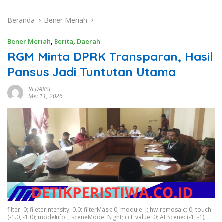
Beranda
Bener Meriah
Bener Meriah
,
Berita
,
Daerah
RGM Minta DPRK Transparan, Hasil
Pansus Jadi Tuntutan Utama
REDAKSI
Mei 11, 2026
filter: 0; fileterIntensity: 0.0; filterMask: 0; module: j; hw-remosaic: 0; touch:
(-1.0, -1.0); modeInfo: ; sceneMode: Night; cct_value: 0; AI_Scene: (-1, -1);