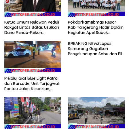
Ketua Umum Relawan Peduli
Pokdarkamtibmas Resor
Rakyat Lintas Batas Usulkan
Kab Tangerang Hadir Dalam
Dana Rehab-Rekon
Kegiatan Apel Sabuk
Pascabencana di Aceh
Kamtibmas Polresta
Dikelola Langsung
Tangerang Tahun 2026
BREAKING NEWSLapas
Pemerintah Pusat
Semarang Gagalkan
Penyelundupan Sabu dan Pil
Koplo Lewat Modus Lempar
Paket, DPD GERAM Jateng
Beri Dukungan Penuh
Melalui Giat Blue Light Patrol
dan Barcode, Unit Turjagwali
Pantau Jalan Kesatrian,
Diponogoro dan Kartini