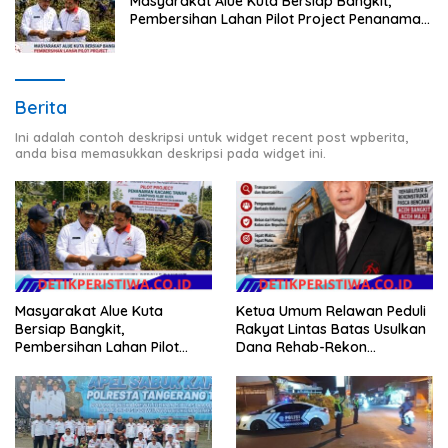
Masyarakat Alue Kuta Bersiap Bangkit,
Pembersihan Lahan Pilot Project Penanaman
Kacang Tanah Dimulai Sabtu
Berita
Ini adalah contoh deskripsi untuk widget recent post wpberita,
anda bisa memasukkan deskripsi pada widget ini.
Masyarakat Alue Kuta
Ketua Umum Relawan Peduli
Bersiap Bangkit,
Rakyat Lintas Batas Usulkan
Pembersihan Lahan Pilot
Dana Rehab-Rekon
Project Penanaman Kacang
Pascabencana di Aceh
Tanah Dimulai Sabtu
Dikelola Langsung
Pemerintah Pusat