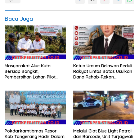
Baca Juga
Masyarakat Alue Kuta
Ketua Umum Relawan Peduli
Bersiap Bangkit,
Rakyat Lintas Batas Usulkan
Pembersihan Lahan Pilot
Dana Rehab-Rekon
Project Penanaman Kacang
Pascabencana di Aceh
Tanah Dimulai Sabtu
Dikelola Langsung
Pemerintah Pusat
Pokdarkamtibmas Resor
Melalui Giat Blue Light Patrol
Kab Tangerang Hadir Dalam
dan Barcode, Unit Turjagwali