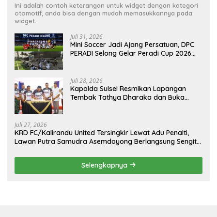
Ini adalah contoh keterangan untuk widget dengan kategori
otomotif, anda bisa dengan mudah memasukkannya pada
widget.
Juli 31, 2026
Mini Soccer Jadi Ajang Persatuan, DPC
PERADI Selong Gelar Peradi Cup 2026
Sambut Hari Kemerdekaan
Juli 28, 2026
Kapolda Sulsel Resmikan Lapangan
Tembak Tathya Dharaka dan Buka
Kejuaraan Menembak Bupati Sidrap Cup
II Tahun 2026
Juli 27, 2026
KRD FC/Kalirandu United Tersingkir Lewat Adu Penalti,
Lawan Putra Samudra Asemdoyong Berlangsung Sengit
namun Tetap Kondusif
Selengkapnya