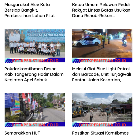
Masyarakat Alue Kuta
Ketua Umum Relawan Peduli
Bersiap Bangkit,
Rakyat Lintas Batas Usulkan
Pembersihan Lahan Pilot
Dana Rehab-Rekon
Project Penanaman Kacang
Pascabencana di Aceh
Tanah Dimulai Sabtu
Dikelola Langsung
Pemerintah Pusat
Pokdarkamtibmas Resor
Melalui Giat Blue Light Patrol
Kab Tangerang Hadir Dalam
dan Barcode, Unit Turjagwali
Kegiatan Apel Sabuk
Pantau Jalan Kesatrian,
Kamtibmas Polresta
Diponogoro dan Kartini
Tangerang Tahun 2026
Semarakkan HUT
Pastikan Situasi Kamtibmas