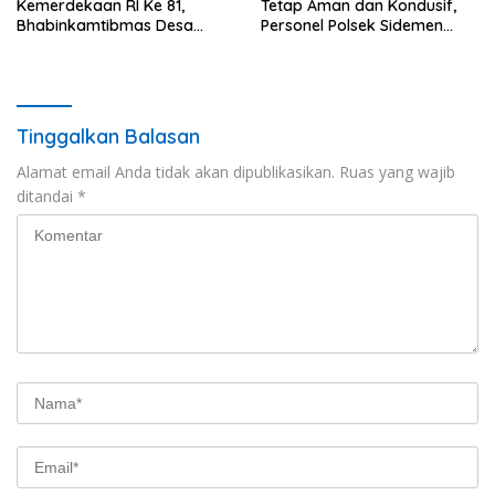
Kemerdekaan RI Ke 81,
Tetap Aman dan Kondusif,
Bhabinkamtibmas Desa
Personel Polsek Sidemen
Sangkan Gunung Ajak
Gelar Patroli Dialogis
Warganya Kibarkan Bendera
Merah Putih
Tinggalkan Balasan
Alamat email Anda tidak akan dipublikasikan.
Ruas yang wajib
ditandai
*