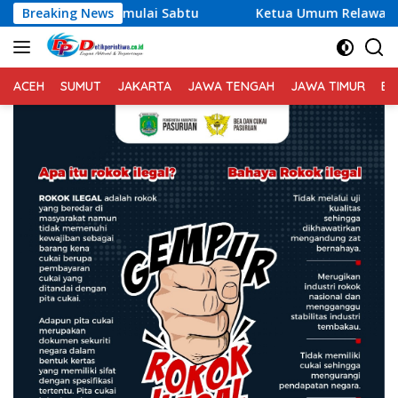
Langsung
i Sabtu
Breaking News
Ketua Umum Relawan Peduli Rakyat Lintas Bat
ke
konten
ACEH
SUMUT
JAKARTA
JAWA TENGAH
JAWA TIMUR
BA