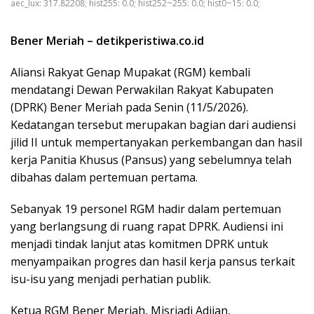
aec_lux: 317.82208; hist255: 0.0; hist252~255: 0.0; hist0~15: 0.0;
Bener Meriah – detikperistiwa.co.id
Aliansi Rakyat Genap Mupakat (RGM) kembali
mendatangi Dewan Perwakilan Rakyat Kabupaten
(DPRK) Bener Meriah pada Senin (11/5/2026).
Kedatangan tersebut merupakan bagian dari audiensi
jilid II untuk mempertanyakan perkembangan dan hasil
kerja Panitia Khusus (Pansus) yang sebelumnya telah
dibahas dalam pertemuan pertama.
Sebanyak 19 personel RGM hadir dalam pertemuan
yang berlangsung di ruang rapat DPRK. Audiensi ini
menjadi tindak lanjut atas komitmen DPRK untuk
menyampaikan progres dan hasil kerja pansus terkait
isu-isu yang menjadi perhatian publik.
Ketua RGM Bener Meriah, Misriadi Adijan,