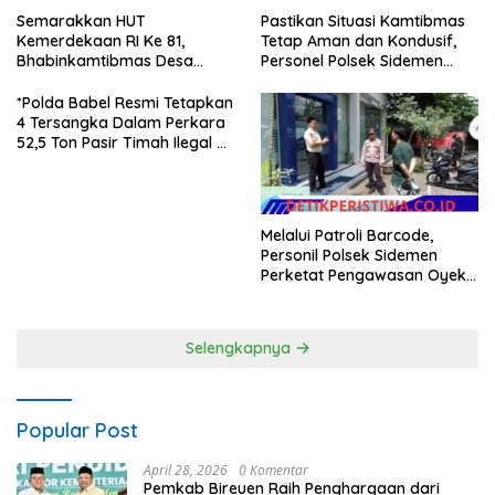
Semarakkan HUT
Pastikan Situasi Kamtibmas
Kemerdekaan RI Ke 81,
Tetap Aman dan Kondusif,
Bhabinkamtibmas Desa
Personel Polsek Sidemen
Sangkan Gunung Ajak
Gelar Patroli Dialogis
Warganya Kibarkan Bendera
*Polda Babel Resmi Tetapkan
Merah Putih
4 Tersangka Dalam Perkara
52,5 Ton Pasir Timah Ilegal Di
Belitung*
Melalui Patroli Barcode,
Personil Polsek Sidemen
Perketat Pengawasan Oyek
Vital dan Pusat Keramaian
Selengkapnya
Popular Post
April 28, 2026
0 Komentar
Pemkab Bireuen Raih Penghargaan dari