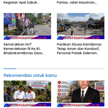
Kegiatan Apel Sabuk
Pantau Jalan Kesatrian,
Kamtibmas Polresta
Diponogoro dan Kartini
Tangerang Tahun 2026
Semarakkan HUT
Pastikan Situasi Kamtibmas
Kemerdekaan RI Ke 81,
Tetap Aman dan Kondusif,
Bhabinkamtibmas Desa
Personel Polsek Sidemen
Sangkan Gunung Ajak
Gelar Patroli Dialogis
Warganya Kibarkan Bendera
Merah Putih
Rekomendasi untuk kamu