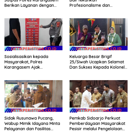
Berikan Layanan dengan
Profesionalisme dan
Santun, Senyum, Sapa dan
Kesiapsiagaan Personel
Salam
Sosialisasikan kepada
Keluarga Besar Brigif
Masyarakat, Polres
25/Siwah Ucapkan Selamat
Karangasem Ajak
Dan Sukses Kepada Kolonel
Masyarakat Manfaatkan
Inf Dr. Dimar Bahtera, S.Sos.,
Layanan SIM Online SINAR
M.AP
Sidak Rusunawa Pucang,
Pemkab Sidoarjo Perkuat
Wabup Mimik Idayana Minta
Pemberdayaan Masyarakat
Pelayanan dan Fasilitas
Pesisir melalui Pengelolaan