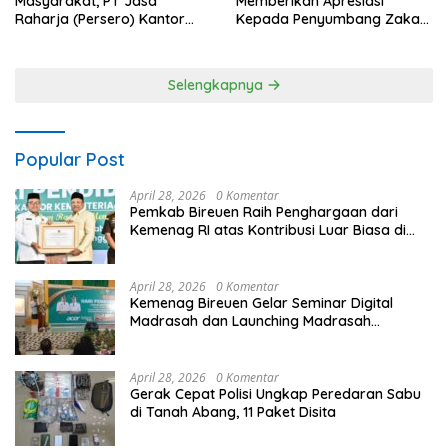
Memberikan Apresiasi
Masyarakat, PT Jasa
Kepada Penyumbang Zakat
Raharja (Persero) Kantor
Melalui Gelaran Baitul Mal
Wilayah Utama DKI Jakarta
Award 2026
Sinergi Lintas Instansi
Selengkapnya
Popular Post
April 28, 2026
0 Komentar
Pemkab Bireuen Raih Penghargaan dari
Kemenag RI atas Kontribusi Luar Biasa di
Sektor Keagamaan dan Pendidikan
April 28, 2026
0 Komentar
Kemenag Bireuen Gelar Seminar Digital
Madrasah dan Launching Madrasah
Unggulan Peringati Hardiknas 2026
April 28, 2026
0 Komentar
Gerak Cepat Polisi Ungkap Peredaran Sabu
di Tanah Abang, 11 Paket Disita