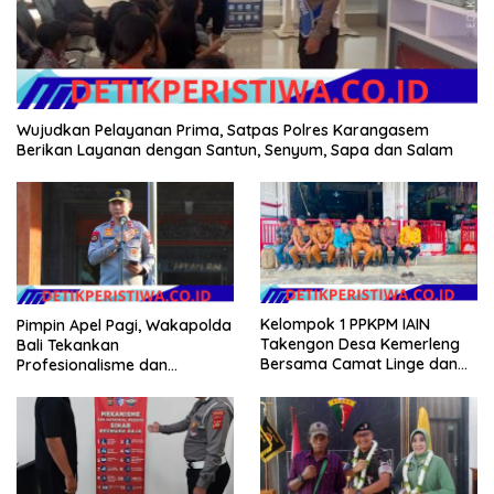
Wujudkan Pelayanan Prima, Satpas Polres Karangasem
Berikan Layanan dengan Santun, Senyum, Sapa dan Salam
Kelompok 1 PPKPM IAIN
Pimpin Apel Pagi, Wakapolda
Takengon Desa Kemerleng
Bali Tekankan
Bersama Camat Linge dan
Profesionalisme dan
Reje Se-Kecamatan Linge
Kesiapsiagaan Personel
Salurkan Bantuan untuk
Korban Kebakaran di
Jagong Jeget