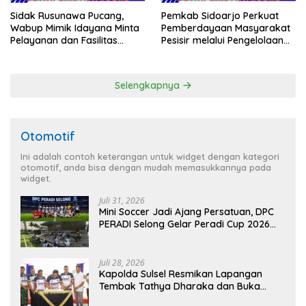
Sidak Rusunawa Pucang,
Pemkab Sidoarjo Perkuat
Wabup Mimik Idayana Minta
Pemberdayaan Masyarakat
Pelayanan dan Fasilitas
Pesisir melalui Pengelolaan
Penghuni Ditingkatkan
Mangrove Berkelanjutan
Selengkapnya
Otomotif
Ini adalah contoh keterangan untuk widget dengan kategori
otomotif, anda bisa dengan mudah memasukkannya pada
widget.
Juli 31, 2026
Mini Soccer Jadi Ajang Persatuan, DPC
PERADI Selong Gelar Peradi Cup 2026
Sambut Hari Kemerdekaan
Juli 28, 2026
Kapolda Sulsel Resmikan Lapangan
Tembak Tathya Dharaka dan Buka
Kejuaraan Menembak Bupati Sidrap Cup