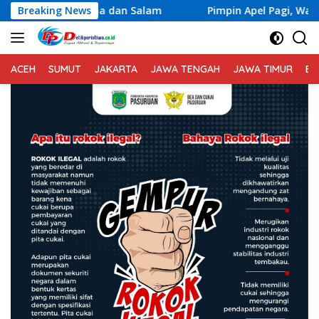
Langsung
pa dan Salam
Breaking News
Pimpin Apel Pagi, Wakapolda Bali Tekanka
ke
konten
ACEH
SUMUT
JAKARTA
JAWA TENGAH
JAWA TIMUR
BA