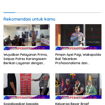
Penghuni Ditingkatkan
Mangrove Berkelanjutan
Rekomendasi untuk kamu
Wujudkan Pelayanan Prima,
Pimpin Apel Pagi, Wakapolda
Satpas Polres Karangasem
Bali Tekankan
Berikan Layanan dengan
Profesionalisme dan
Santun, Senyum, Sapa dan
Kesiapsiagaan Personel
Salam
Sosialisasikan kepada
Keluarga Besar Brigif