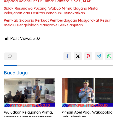
Kepada Kolonel Inf Dr. Dimar Bahtera, S.Sos., M.AP
Sidak Rusunawa Pucang, Wabup Mimik Idayana Minta
Pelayanan dan Fasilitas Penghuni Ditingkatkan
Pemkab Sidoarjo Perkuat Pemberdayaan Masyarakat Pesisir
melalui Pengelolaan Mangrove Berkelanjutan
Post Views:
302
Baca Juga
Wujudkan Pelayanan Prima,
Pimpin Apel Pagi, Wakapolda
Satpas Polres Karangasem
Bali Tekankan