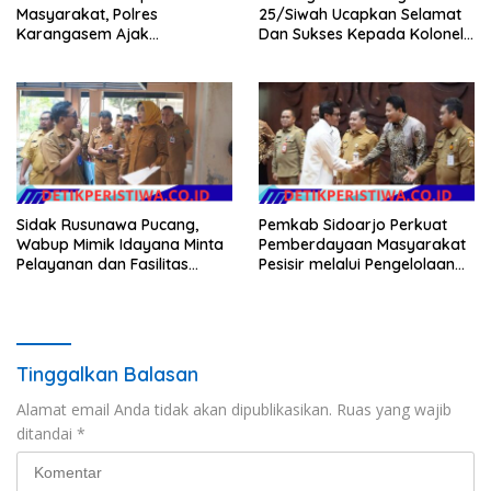
Masyarakat, Polres
25/Siwah Ucapkan Selamat
Karangasem Ajak
Dan Sukses Kepada Kolonel
Masyarakat Manfaatkan
Inf Dr. Dimar Bahtera, S.Sos.,
Layanan SIM Online SINAR
M.AP
Sidak Rusunawa Pucang,
Pemkab Sidoarjo Perkuat
Wabup Mimik Idayana Minta
Pemberdayaan Masyarakat
Pelayanan dan Fasilitas
Pesisir melalui Pengelolaan
Penghuni Ditingkatkan
Mangrove Berkelanjutan
Tinggalkan Balasan
Alamat email Anda tidak akan dipublikasikan.
Ruas yang wajib
ditandai
*