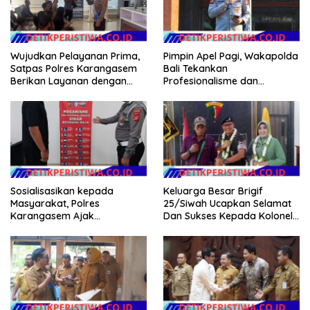
Wujudkan Pelayanan Prima,
Pimpin Apel Pagi, Wakapolda
Satpas Polres Karangasem
Bali Tekankan
Berikan Layanan dengan
Profesionalisme dan
Santun, Senyum, Sapa dan
Kesiapsiagaan Personel
Salam
Sosialisasikan kepada
Keluarga Besar Brigif
Masyarakat, Polres
25/Siwah Ucapkan Selamat
Karangasem Ajak
Dan Sukses Kepada Kolonel
Masyarakat Manfaatkan
Inf Dr. Dimar Bahtera, S.Sos.,
Layanan SIM Online SINAR
M.AP