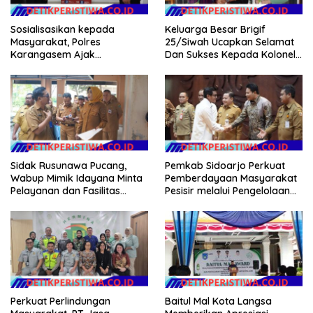
Sosialisasikan kepada
Keluarga Besar Brigif
Masyarakat, Polres
25/Siwah Ucapkan Selamat
Karangasem Ajak
Dan Sukses Kepada Kolonel
Masyarakat Manfaatkan
Inf Dr. Dimar Bahtera, S.Sos.,
Layanan SIM Online SINAR
M.AP
Sidak Rusunawa Pucang,
Pemkab Sidoarjo Perkuat
Wabup Mimik Idayana Minta
Pemberdayaan Masyarakat
Pelayanan dan Fasilitas
Pesisir melalui Pengelolaan
Penghuni Ditingkatkan
Mangrove Berkelanjutan
Baitul Mal Kota Langsa
Perkuat Perlindungan