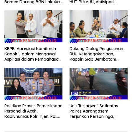
Banten Dorong BGN Lakukan
HUT RI ke-81, Antisipasi
Audit dan Evaluasi Korcam
Kerawanan hingga Sambut
Agenda Kapolri
KBPBI Apresiasi Komitmen
Dukung Dialog Penyusunan
Kapolri, dalam Mengawal
RUU Ketenagakerjaan,
Aspirasi dalam Pembahasan
Kapolri Siap Jembatani
RUU Ketenagakerjaan
Aspirasi Buruh
Pastikan Proses Pemeriksaan
Unit Turjagwali Satlantas
Personel di Aceh,
Polres Karangasem
Kadivhumas Polri Irjen. Pol.
Terjunkan Personilnya,
Jhonny Edison Isir Tekankan
Laksanakan Patroli Barcode
Dilaksanakan Secara
dan Blue Light Patrol