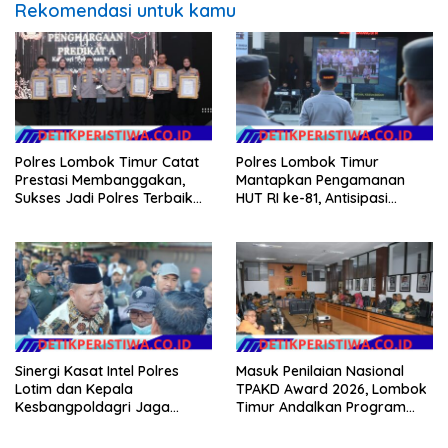
Rekomendasi untuk kamu
Polres Lombok Timur Catat
Polres Lombok Timur
Prestasi Membanggakan,
Mantapkan Pengamanan
Sukses Jadi Polres Terbaik
HUT RI ke-81, Antisipasi
dalam Pelayanan Publik di
Kerawanan hingga Sambut
NTB
Agenda Kapolri
Sinergi Kasat Intel Polres
Masuk Penilaian Nasional
Lotim dan Kepala
TPAKD Award 2026, Lombok
Kesbangpoldagri Jaga
Timur Andalkan Program
Kondusivitas Aksi Damai
Inklusi Keuangan untuk
Masyarakat
Dongkrak Kesejahteraan