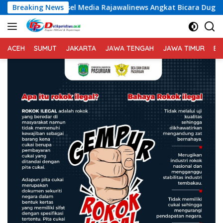
Langsung
dia Rajawalinews Angkat Bicara Dugaan Penggelapan Dana Des
Breaking News
ke
konten
ACEH
SUMUT
JAKARTA
JAWA TENGAH
JAWA TIMUR
BA