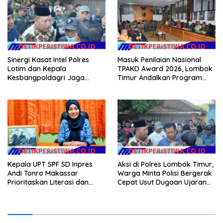
Sinergi Kasat Intel Polres
Masuk Penilaian Nasional
Lotim dan Kepala
TPAKD Award 2026, Lombok
Kesbangpoldagri Jaga
Timur Andalkan Program
Kondusivitas Aksi Damai
Inklusi Keuangan untuk
Masyarakat
Dongkrak Kesejahteraan
Warga
Kepala UPT SPF SD Inpres
Aksi di Polres Lombok Timur,
Andi Tonro Makassar
Warga Minta Polisi Bergerak
Prioritaskan Literasi dan
Cepat Usut Dugaan Ujaran
Pembenahan Fasilitas
Kebencian terhadap Bupati
Sekolah