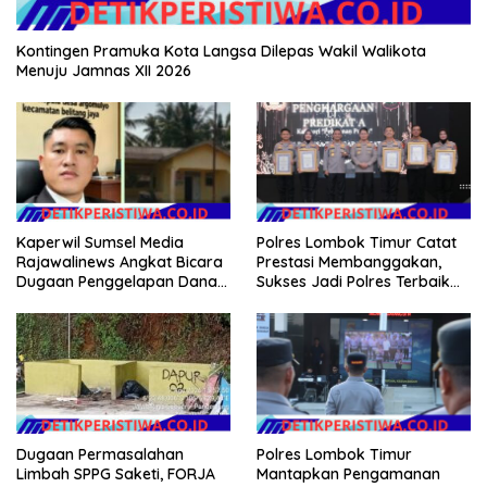
Kontingen Pramuka Kota Langsa Dilepas Wakil Walikota
Menuju Jamnas XII 2026
Kaperwil Sumsel Media
Polres Lombok Timur Catat
Rajawalinews Angkat Bicara
Prestasi Membanggakan,
Dugaan Penggelapan Dana
Sukses Jadi Polres Terbaik
Desa Rp 84 Juta, Kades
dalam Pelayanan Publik di
Argomulyo Belitang Jaya
NTB
Hilang 3 Bulan Bawa
Anggaran Pembangunan
Dugaan Permasalahan
Polres Lombok Timur
Limbah SPPG Saketi, FORJA
Mantapkan Pengamanan