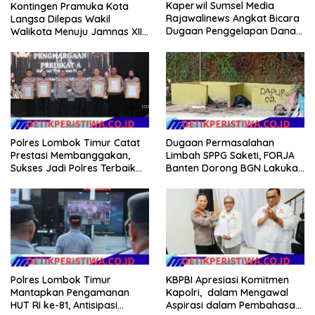
Kaperwil Sumsel Media
Kontingen Pramuka Kota
Rajawalinews Angkat Bicara
Langsa Dilepas Wakil
Dugaan Penggelapan Dana
Walikota Menuju Jamnas XII
Desa Rp 84 Juta, Kades
2026
Argomulyo Belitang Jaya
Hilang 3 Bulan Bawa
Anggaran Pembangunan
Dugaan Permasalahan
Polres Lombok Timur Catat
Limbah SPPG Saketi, FORJA
Prestasi Membanggakan,
Banten Dorong BGN Lakukan
Sukses Jadi Polres Terbaik
Audit dan Evaluasi Korcam
dalam Pelayanan Publik di
NTB
KBPBI Apresiasi Komitmen
Polres Lombok Timur
Kapolri, dalam Mengawal
Mantapkan Pengamanan
Aspirasi dalam Pembahasan
HUT RI ke-81, Antisipasi