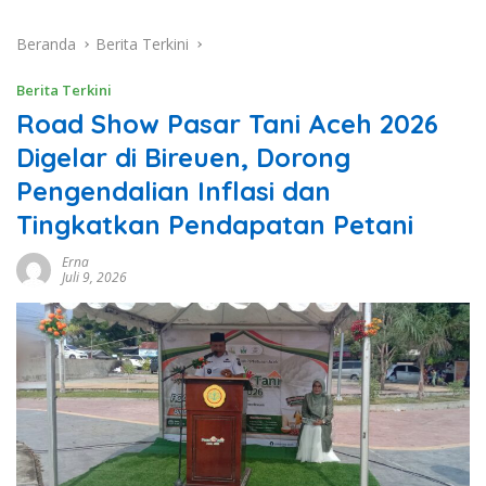
Beranda
Berita Terkini
Berita Terkini
Road Show Pasar Tani Aceh 2026
Digelar di Bireuen, Dorong
Pengendalian Inflasi dan
Tingkatkan Pendapatan Petani
Erna
Juli 9, 2026