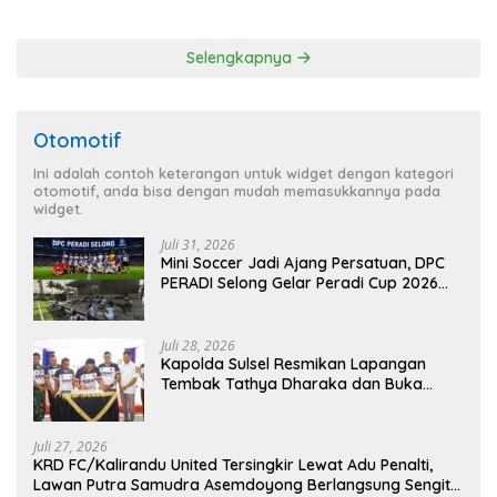
RUU Ketenagakerjaan
Kerawanan hingga Sambut
Agenda Kapolri
Selengkapnya
Otomotif
Ini adalah contoh keterangan untuk widget dengan kategori
otomotif, anda bisa dengan mudah memasukkannya pada
widget.
Juli 31, 2026
Mini Soccer Jadi Ajang Persatuan, DPC
PERADI Selong Gelar Peradi Cup 2026
Sambut Hari Kemerdekaan
Juli 28, 2026
Kapolda Sulsel Resmikan Lapangan
Tembak Tathya Dharaka dan Buka
Kejuaraan Menembak Bupati Sidrap Cup
II Tahun 2026
Juli 27, 2026
KRD FC/Kalirandu United Tersingkir Lewat Adu Penalti,
Lawan Putra Samudra Asemdoyong Berlangsung Sengit