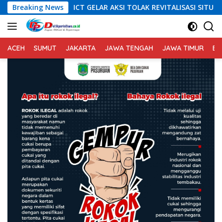
Langsung
GELAR AKSI TOLAK REVITALISASI SITU CIKEDAL, 150 PESERTA SER
Breaking News
ke
konten
ACEH
SUMUT
JAKARTA
JAWA TENGAH
JAWA TIMUR
BA