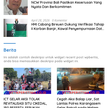
NCW Provinsi Bali Pastikan Keseriusan Yang
Nyata Dan Berkomitmen
April 28, 2026
0 Komentar
HMI Cabang Bireuen Dukung Verifikasi Tahap
II Korban Banjir, Kawal Penyempurnaan Data
Berdasarkan BPBD
Berita
Ini adalah contoh deskripsi untuk widget recent post wpberita,
anda bisa memasukkan deskripsi pada widget ini.
ICT GELAR AKSI TOLAK
Cegah Aksi Balap Liar, Sat
REVITALISASI SITU CIKEDAL,
Lantas Polres Karangasem
150 PESERTA SERUKAN
Gelar Patroli pada Malam