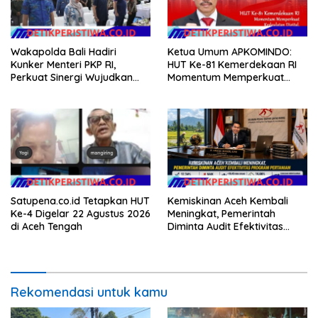
Wakapolda Bali Hadiri
Ketua Umum APKOMINDO:
Kunker Menteri PKP RI,
HUT Ke-81 Kemerdekaan RI
Perkuat Sinergi Wujudkan
Momentum Memperkuat
Hunian Layak bagi
Kedaulatan Digital, Inovasi
Masyarakat
Teknologi, dan Kepastian
Hukum Menuju Indonesia
Emas 2045
Satupena.co.id Tetapkan HUT
Kemiskinan Aceh Kembali
Ke-4 Digelar 22 Agustus 2026
Meningkat, Pemerintah
di Aceh Tengah
Diminta Audit Efektivitas
Program Pertanian
Rekomendasi untuk kamu