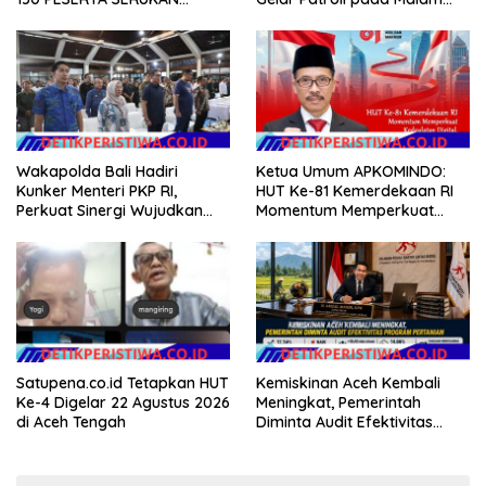
EVALUASI APBD Rp9,49 MILIAR
Minggu
Wakapolda Bali Hadiri
Ketua Umum APKOMINDO:
Kunker Menteri PKP RI,
HUT Ke-81 Kemerdekaan RI
Perkuat Sinergi Wujudkan
Momentum Memperkuat
Hunian Layak bagi
Kedaulatan Digital, Inovasi
Masyarakat
Teknologi, dan Kepastian
Hukum Menuju Indonesia
Emas 2045
Satupena.co.id Tetapkan HUT
Kemiskinan Aceh Kembali
Ke-4 Digelar 22 Agustus 2026
Meningkat, Pemerintah
di Aceh Tengah
Diminta Audit Efektivitas
Program Pertanian