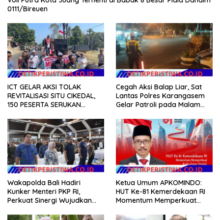
0111/Bireuen
ICT GELAR AKSI TOLAK
Cegah Aksi Balap Liar, Sat
REVITALISASI SITU CIKEDAL,
Lantas Polres Karangasem
150 PESERTA SERUKAN
Gelar Patroli pada Malam
EVALUASI APBD Rp9,49 MILIAR
Minggu
Wakapolda Bali Hadiri
Ketua Umum APKOMINDO:
Kunker Menteri PKP RI,
HUT Ke-81 Kemerdekaan RI
Perkuat Sinergi Wujudkan
Momentum Memperkuat
Hunian Layak bagi
Kedaulatan Digital, Inovasi
Masyarakat
Teknologi, dan Kepastian