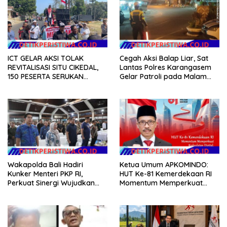
ICT GELAR AKSI TOLAK
Cegah Aksi Balap Liar, Sat
REVITALISASI SITU CIKEDAL,
Lantas Polres Karangasem
150 PESERTA SERUKAN
Gelar Patroli pada Malam
EVALUASI APBD Rp9,49 MILIAR
Minggu
Wakapolda Bali Hadiri
Ketua Umum APKOMINDO:
Kunker Menteri PKP RI,
HUT Ke-81 Kemerdekaan RI
Perkuat Sinergi Wujudkan
Momentum Memperkuat
Hunian Layak bagi
Kedaulatan Digital, Inovasi
Masyarakat
Teknologi, dan Kepastian
Hukum Menuju Indonesia
Emas 2045