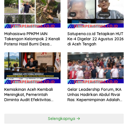
Hukum Menuju Indonesia
Emas 2045
Mahasiswa PPKPM IAIN
Satupena.co.id Tetapkan HUT
Takengon Kelompok 2 Kenali
Ke-4 Digelar 22 Agustus 2026
Potensi Hasil Bumi Desa
di Aceh Tengah
Pantan Nangka
Gelar Leadership Forum, IKA
Kemiskinan Aceh Kembali
Unhas Hadirkan Abdul Rivai
Meningkat, Pemerintah
Ras: Kepemimpinan Adalah
Diminta Audit Efektivitas
Talenta yang Bisa Diasah
Program Pertanian
Selengkapnya