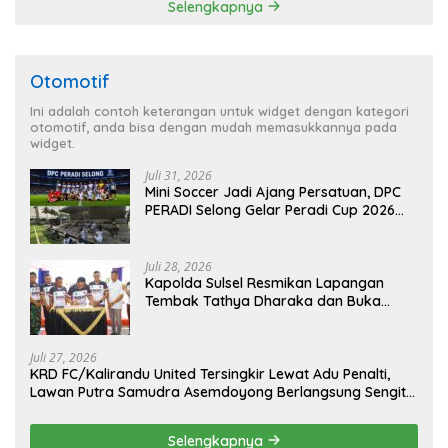
Selengkapnya
Otomotif
Ini adalah contoh keterangan untuk widget dengan kategori
otomotif, anda bisa dengan mudah memasukkannya pada
widget.
Juli 31, 2026
Mini Soccer Jadi Ajang Persatuan, DPC
PERADI Selong Gelar Peradi Cup 2026
Sambut Hari Kemerdekaan
Juli 28, 2026
Kapolda Sulsel Resmikan Lapangan
Tembak Tathya Dharaka dan Buka
Kejuaraan Menembak Bupati Sidrap Cup
II Tahun 2026
Juli 27, 2026
KRD FC/Kalirandu United Tersingkir Lewat Adu Penalti,
Lawan Putra Samudra Asemdoyong Berlangsung Sengit
namun Tetap Kondusif
Selengkapnya