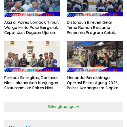
Aksi di Polres Lombok Timur,
Distanbun Bireuen Gelar
Warga Minta Polisi Bergerak
Temu Ramah Bersama
Cepat Usut Dugaan Ujaran
Penerima Program Cetak
Kebencian terhadap Bupati
Sawah Rakyat (CSR)”
Klarifikasi Isu Hoax
Perkuat Sinergitas, Danlanal
Menandai Berakhirnya
Nias Laksanakan Kunjungan
Operasi Pekat Agung 2026,
Silaturahmi ke Polres Nias
Polres Karangasem Siapkan
Apel Konsolidasi Tegakkan
Harkamtibmas
Selengkapnya