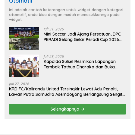
Otomotif
Ini adalah contoh keterangan untuk widget dengan kategori
otomotif, anda bisa dengan mudah memasukkannya pada
widget.
Juli 31, 2026
Mini Soccer Jadi Ajang Persatuan, DPC
PERADI Selong Gelar Peradi Cup 2026
Sambut Hari Kemerdekaan
Juli 28, 2026
Kapolda Sulsel Resmikan Lapangan
Tembak Tathya Dharaka dan Buka
Kejuaraan Menembak Bupati Sidrap Cup
II Tahun 2026
Juli 27, 2026
KRD FC/Kalirandu United Tersingkir Lewat Adu Penalti,
Lawan Putra Samudra Asemdoyong Berlangsung Sengit
namun Tetap Kondusif
Selengkapnya