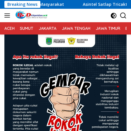
Langsung
rakat
Breaking News
Asintel Satlap Tricakti Beri Penjelasan Terkait 
ke
konten
ACEH
SUMUT
JAKARTA
JAWA TENGAH
JAWA TIMUR
BA