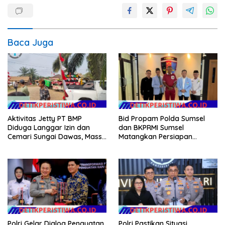
Baca Juga
Aktivitas Jetty PT BMP
Bid Propam Polda Sumsel
Diduga Langgar Izin dan
dan BKPRMI Sumsel
Cemari Sungai Dawas, Massa
Matangkan Persiapan
Aksi POSE RI bersama
Penyaluran Bantuan Buku
Barikade 98 Minta
TK/TPA
Pemerintah Usut Tuntas
Polri Gelar Dialog Penguatan
Polri Pastikan Situasi