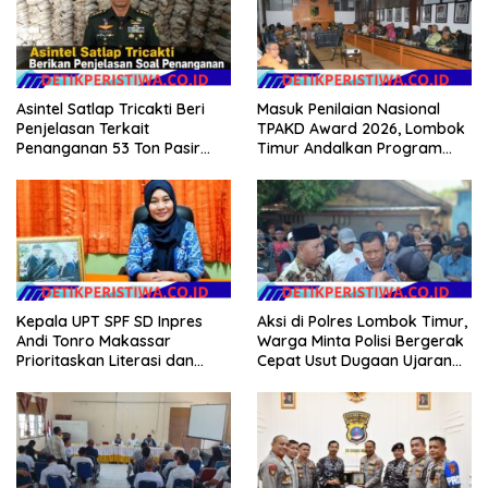
Asintel Satlap Tricakti Beri
Masuk Penilaian Nasional
Penjelasan Terkait
TPAKD Award 2026, Lombok
Penanganan 53 Ton Pasir
Timur Andalkan Program
Timah di Air Merbau
Inklusi Keuangan untuk
Dongkrak Kesejahteraan
Warga
Kepala UPT SPF SD Inpres
Aksi di Polres Lombok Timur,
Andi Tonro Makassar
Warga Minta Polisi Bergerak
Prioritaskan Literasi dan
Cepat Usut Dugaan Ujaran
Pembenahan Fasilitas
Kebencian terhadap Bupati
Sekolah