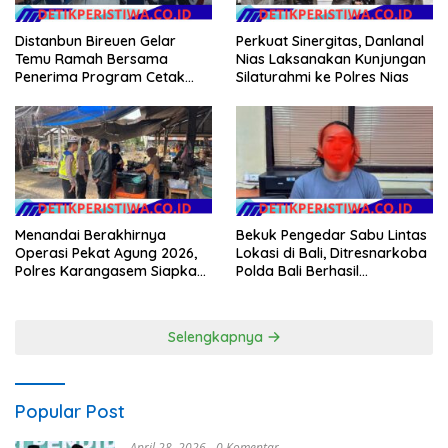
Distanbun Bireuen Gelar
Perkuat Sinergitas, Danlanal
Temu Ramah Bersama
Nias Laksanakan Kunjungan
Penerima Program Cetak
Silaturahmi ke Polres Nias
Sawah Rakyat (CSR)”
Klarifikasi Isu Hoax
Menandai Berakhirnya
Bekuk Pengedar Sabu Lintas
Operasi Pekat Agung 2026,
Lokasi di Bali, Ditresnarkoba
Polres Karangasem Siapkan
Polda Bali Berhasil
Apel Konsolidasi Tegakkan
Amankan Barang Bukti
Harkamtibmas
Seberat 123 Gram Lebih
Selengkapnya
Popular Post
April 28, 2026
0 Komentar