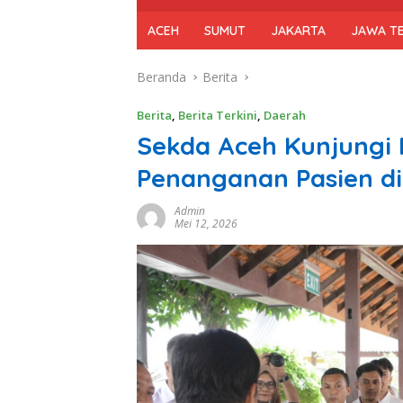
ACEH
SUMUT
JAKARTA
JAWA T
Beranda
Berita
Berita
,
Berita Terkini
,
Daerah
Sekda Aceh Kunjungi 
Penanganan Pasien d
Admin
Mei 12, 2026