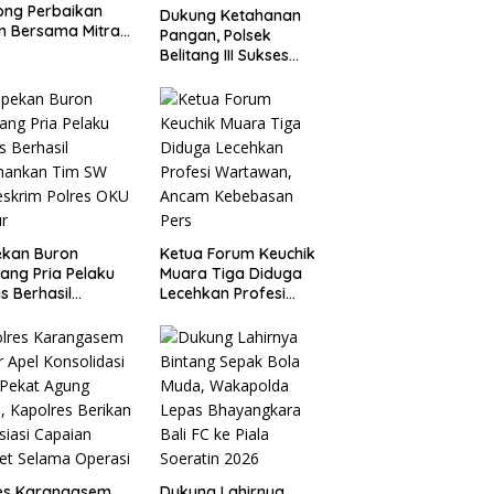
ong Perbaikan
Dukung Ketahanan
n Bersama Mitra
Pangan, Polsek
 Warga Atu
Belitang III Sukses
ng.
Panen Jagung di Desa
Karang Jadi
ekan Buron
Ketua Forum Keuchik
ang Pria Pelaku
Muara Tiga Diduga
s Berhasil
Lecehkan Profesi
mankan Tim SW
Wartawan, Ancam
eskrim Polres OKU
Kebebasan Pers
ur
res Karangasem
Dukung Lahirnya