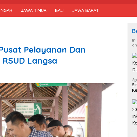
ENGAH
JAWA TIMUR
BALI
JAWA BARAT
B
In
an
Pusat Pelayanan Dan
i RSUD Langsa
Ag
Si
Ke
D