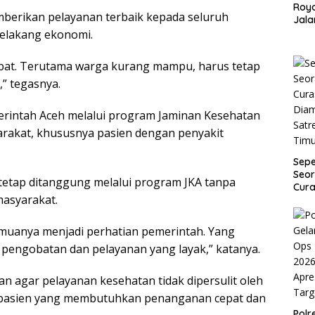
Roy
berikan pelayanan terbaik kepada seluruh
Jala
dan
elakang ekonomi.
Payu
bat. Terutama warga kurang mampu, harus tetap
,” tegasnya.
ntah Aceh melalui program Jaminan Kesehatan
arakat, khususnya pasien dengan penyakit
Sep
Seor
tetap ditanggung melalui program JKA tanpa
Cura
masyarakat.
Dia
Satr
Tim
emuanya menjadi perhatian pemerintah. Yang
pengobatan dan pelayanan yang layak,” katanya.
an agar pelayanan kesehatan tidak dipersulit oleh
i pasien yang membutuhkan penanganan cepat dan
Pol