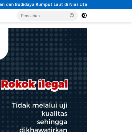
 Nias Utara
Respons Cepat Pos TNI AL Selatpanjang B