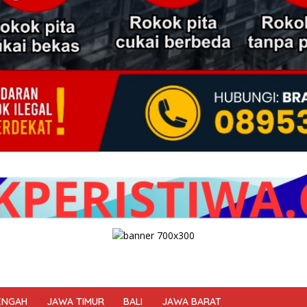
ENGAH
JAWA TIMUR
BALI
JAWA BARAT