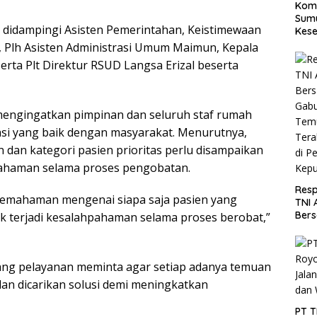
Koma
Sumu
 didampingi Asisten Pemerintahan, Keistimewaan
Kese
Utar
, Plh Asisten Administrasi Umum Maimun, Kepala
erta Plt Direktur RSUD Langsa Erizal beserta
mengingatkan pimpinan dan seluruh staf rumah
si yang baik dengan masyarakat. Menurutnya,
dan kategori pasien prioritas perlu disampaikan
ahpahaman selama proses pengobatan.
Resp
Pemahaman mengenai siapa saja pasien yang
TNI 
Ber
dak terjadi kesalahpahaman selama proses berobat,”
Gabu
Tem
Tera
ang pelayanan meminta agar setiap adanya temuan
di P
Kepu
dan dicarikan solusi demi meningkatkan
PT 