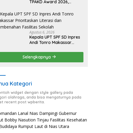
TPAKD Award 2026,
Lombok Timur Andalkan
Program Inklusi Keuangan
untuk Dongkrak
Kesejahteraan Warga
Agustus 6, 2026
Kepala UPT SPF SD Inpres
Andi Tonro Makassar
Prioritaskan Literasi dan
Pembenahan Fasilitas
Selengkapnya
Sekolah
ua Kategori
contoh widget dengan style gallery pada
gori olahraga, anda bisa mengaturnya pada
et recent post wpberita.