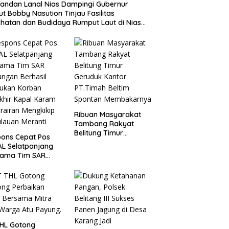
ndan Lanal Nias Dampingi Gubernur
t Bobby Nasution Tinjau Fasilitas
hatan dan Budidaya Rumput Laut di Nias
a
Ribuan Masyarakat
Tambang Rakyat
Belitung Timur
ons Cepat Pos
Geruduk Kantor
AL Selatpanjang
PT.Timah Beltim
sama Tim SAR
Spontan
ngan Berhasil
Membakarnya
ukan Korban
khir Kapal Karam
erairan Mengkikip
lauan Meranti
THL Gotong