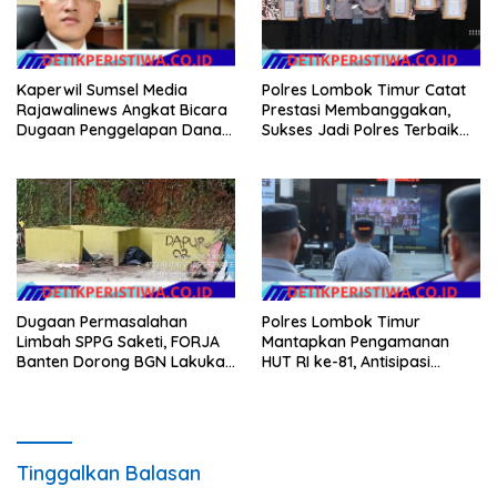
Kaperwil Sumsel Media
Polres Lombok Timur Catat
Rajawalinews Angkat Bicara
Prestasi Membanggakan,
Dugaan Penggelapan Dana
Sukses Jadi Polres Terbaik
Desa Rp 84 Juta, Kades
dalam Pelayanan Publik di
Argomulyo Belitang Jaya
NTB
Hilang 3 Bulan Bawa
Anggaran Pembangunan
Dugaan Permasalahan
Polres Lombok Timur
Limbah SPPG Saketi, FORJA
Mantapkan Pengamanan
Banten Dorong BGN Lakukan
HUT RI ke-81, Antisipasi
Audit dan Evaluasi Korcam
Kerawanan hingga Sambut
Agenda Kapolri
Tinggalkan Balasan