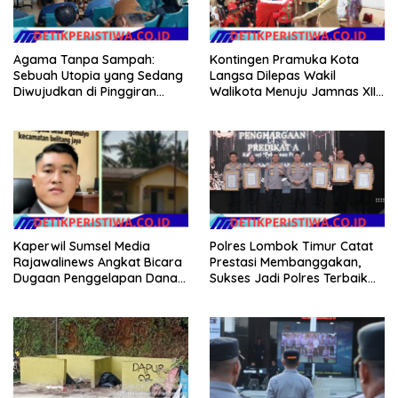
Agama Tanpa Sampah:
Kontingen Pramuka Kota
Sebuah Utopia yang Sedang
Langsa Dilepas Wakil
Diwujudkan di Pinggiran
Walikota Menuju Jamnas XII
Semarang
2026
Kaperwil Sumsel Media
Polres Lombok Timur Catat
Rajawalinews Angkat Bicara
Prestasi Membanggakan,
Dugaan Penggelapan Dana
Sukses Jadi Polres Terbaik
Desa Rp 84 Juta, Kades
dalam Pelayanan Publik di
Argomulyo Belitang Jaya
NTB
Hilang 3 Bulan Bawa
Anggaran Pembangunan