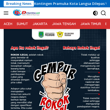
Langsung
en Pramuka Kota Langsa Dilepas Wakil Walikota Menuju Jamnas
Breaking News
ke
konten
ACEH
SUMUT
JAKARTA
JAWA TENGAH
JAWA TIMUR
BA