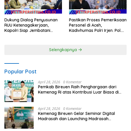
Dukung Dialog Penyusunan
Pastikan Proses Pemeriksaan
RUU Ketenagakerjaan,
Personel di Aceh,
Kapolri Siap Jembatani
Kadivhumas Polri Irjen. Pol.
Aspirasi Buruh
Jhonny Edison Isir Tekankan
Dilaksanakan Secara
Profesional dan Transparan
Selengkapnya
Popular Post
April 28, 2026
0 Komentar
Pemkab Bireuen Raih Penghargaan dari
Kemenag RI atas Kontribusi Luar Biasa di
Sektor Keagamaan dan Pendidikan
April 28, 2026
0 Komentar
Kemenag Bireuen Gelar Seminar Digital
Madrasah dan Launching Madrasah
Unggulan Peringati Hardiknas 2026