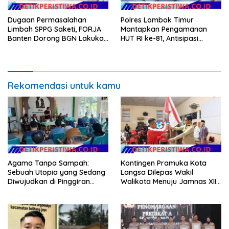
Dugaan Permasalahan
Polres Lombok Timur
Limbah SPPG Saketi, FORJA
Mantapkan Pengamanan
Banten Dorong BGN Lakukan
HUT RI ke-81, Antisipasi
Audit dan Evaluasi Korcam
Kerawanan hingga Sambut
Agenda Kapolri
Rekomendasi untuk kamu
Agama Tanpa Sampah:
Kontingen Pramuka Kota
Sebuah Utopia yang Sedang
Langsa Dilepas Wakil
Diwujudkan di Pinggiran
Walikota Menuju Jamnas XII
Semarang
2026