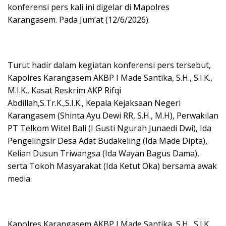
konferensi pers kali ini digelar di Mapolres
Karangasem. Pada Jum’at (12/6/2026).
Turut hadir dalam kegiatan konferensi pers tersebut,
Kapolres Karangasem AKBP I Made Santika, S.H., S.I.K.,
M.I.K., Kasat Reskrim AKP Rifqi
Abdillah,S.Tr.K.,S.I.K., Kepala Kejaksaan Negeri
Karangasem (Shinta Ayu Dewi RR, S.H., M.H), Perwakilan
PT Telkom Witel Bali (I Gusti Ngurah Junaedi Dwi), Ida
Pengelingsir Desa Adat Budakeling (Ida Made Dipta),
Kelian Dusun Triwangsa (Ida Wayan Bagus Dama),
serta Tokoh Masyarakat (Ida Ketut Oka) bersama awak
media.
Kapolres Karangasem AKBP I Made Santika, S.H., S.I.K.,