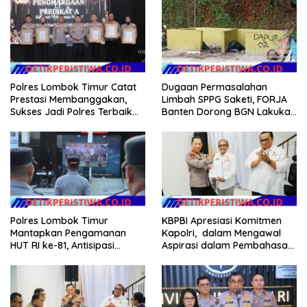
Argomulyo Belitang Jaya
Hilang 3 Bulan Bawa
Anggaran Pembangunan
Polres Lombok Timur Catat
Dugaan Permasalahan
Prestasi Membanggakan,
Limbah SPPG Saketi, FORJA
Sukses Jadi Polres Terbaik
Banten Dorong BGN Lakukan
dalam Pelayanan Publik di
Audit dan Evaluasi Korcam
NTB
KBPBI Apresiasi Komitmen
Polres Lombok Timur
Kapolri, dalam Mengawal
Mantapkan Pengamanan
Aspirasi dalam Pembahasan
HUT RI ke-81, Antisipasi
RUU Ketenagakerjaan
Kerawanan hingga Sambut
Agenda Kapolri