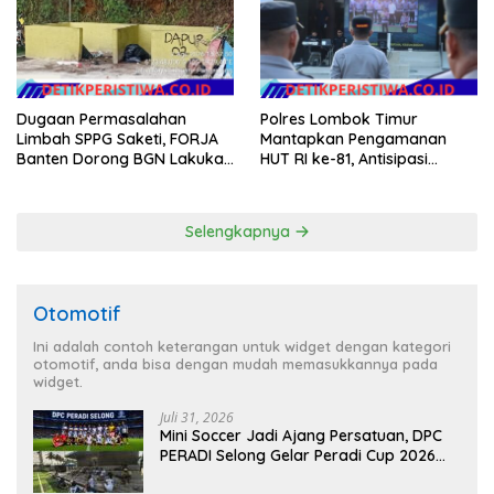
Hilang 3 Bulan Bawa
Anggaran Pembangunan
Dugaan Permasalahan
Polres Lombok Timur
Limbah SPPG Saketi, FORJA
Mantapkan Pengamanan
Banten Dorong BGN Lakukan
HUT RI ke-81, Antisipasi
Audit dan Evaluasi Korcam
Kerawanan hingga Sambut
Agenda Kapolri
Selengkapnya
Otomotif
Ini adalah contoh keterangan untuk widget dengan kategori
otomotif, anda bisa dengan mudah memasukkannya pada
widget.
Juli 31, 2026
Mini Soccer Jadi Ajang Persatuan, DPC
PERADI Selong Gelar Peradi Cup 2026
Sambut Hari Kemerdekaan