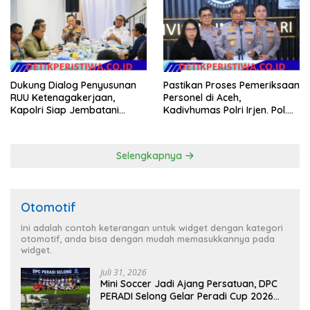
Agenda Kapolri
Dukung Dialog Penyusunan
Pastikan Proses Pemeriksaan
RUU Ketenagakerjaan,
Personel di Aceh,
Kapolri Siap Jembatani
Kadivhumas Polri Irjen. Pol.
Aspirasi Buruh
Jhonny Edison Isir Tekankan
Dilaksanakan Secara
Profesional dan Transparan
Selengkapnya
Otomotif
Ini adalah contoh keterangan untuk widget dengan kategori
otomotif, anda bisa dengan mudah memasukkannya pada
widget.
Juli 31, 2026
Mini Soccer Jadi Ajang Persatuan, DPC
PERADI Selong Gelar Peradi Cup 2026
Sambut Hari Kemerdekaan