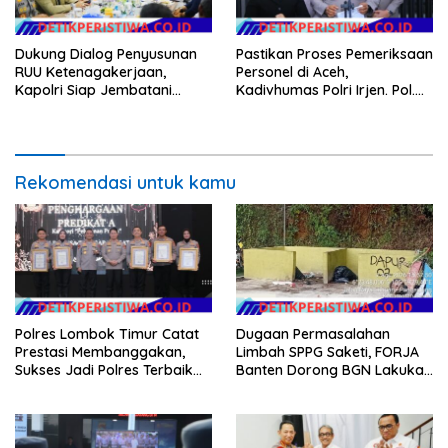
Dukung Dialog Penyusunan
Pastikan Proses Pemeriksaan
RUU Ketenagakerjaan,
Personel di Aceh,
Kapolri Siap Jembatani
Kadivhumas Polri Irjen. Pol.
Aspirasi Buruh
Jhonny Edison Isir Tekankan
Dilaksanakan Secara
Profesional dan Transparan
Rekomendasi untuk kamu
Polres Lombok Timur Catat
Dugaan Permasalahan
Prestasi Membanggakan,
Limbah SPPG Saketi, FORJA
Sukses Jadi Polres Terbaik
Banten Dorong BGN Lakukan
dalam Pelayanan Publik di
Audit dan Evaluasi Korcam
NTB