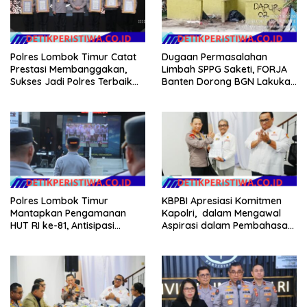
Polres Lombok Timur Catat
Dugaan Permasalahan
Prestasi Membanggakan,
Limbah SPPG Saketi, FORJA
Sukses Jadi Polres Terbaik
Banten Dorong BGN Lakukan
dalam Pelayanan Publik di
Audit dan Evaluasi Korcam
NTB
Polres Lombok Timur
KBPBI Apresiasi Komitmen
Mantapkan Pengamanan
Kapolri, dalam Mengawal
HUT RI ke-81, Antisipasi
Aspirasi dalam Pembahasan
Kerawanan hingga Sambut
RUU Ketenagakerjaan
Agenda Kapolri