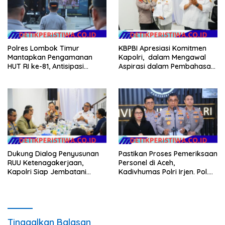
Polres Lombok Timur
KBPBI Apresiasi Komitmen
Mantapkan Pengamanan
Kapolri, dalam Mengawal
HUT RI ke-81, Antisipasi
Aspirasi dalam Pembahasan
Kerawanan hingga Sambut
RUU Ketenagakerjaan
Agenda Kapolri
Dukung Dialog Penyusunan
Pastikan Proses Pemeriksaan
RUU Ketenagakerjaan,
Personel di Aceh,
Kapolri Siap Jembatani
Kadivhumas Polri Irjen. Pol.
Aspirasi Buruh
Jhonny Edison Isir Tekankan
Dilaksanakan Secara
Profesional dan Transparan
Tinggalkan Balasan