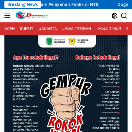
Langsung
elayanan Publik di NTB
Breaking News
Dugaan Permasalahan Limbah S
ke
konten
ACEH
SUMUT
JAKARTA
JAWA TENGAH
JAWA TIMUR
BA