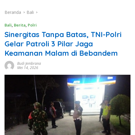
Beranda
Bali
Bali
,
Berita
,
Polri
Sinergitas Tanpa Batas, TNI-Polri
Gelar Patroli 3 Pilar Jaga
Keamanan Malam di Bebandem
Budi Jembrana
Mei 14, 2026