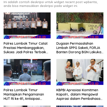
Ini adalah contoh deskripsi untuk widget recent post wpberita,
anda bisa memasukkan deskripsi pada widget ini.
Polres Lombok Timur Catat
Dugaan Permasalahan
Prestasi Membanggakan,
Limbah SPPG Saketi, FORJA
Sukses Jadi Polres Terbaik
Banten Dorong BGN Lakukan
dalam Pelayanan Publik di
Audit dan Evaluasi Korcam
NTB
Polres Lombok Timur
KBPBI Apresiasi Komitmen
Mantapkan Pengamanan
Kapolri, dalam Mengawal
HUT RI ke-81, Antisipasi
Aspirasi dalam Pembahasan
Kerawanan hingga Sambut
RUU Ketenagakerjaan