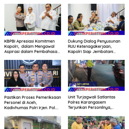
Audit dan Evaluasi Korcam
Kerawanan hingga Sambut
Agenda Kapolri
KBPBI Apresiasi Komitmen
Dukung Dialog Penyusunan
Kapolri, dalam Mengawal
RUU Ketenagakerjaan,
Aspirasi dalam Pembahasan
Kapolri Siap Jembatani
RUU Ketenagakerjaan
Aspirasi Buruh
Unit Turjagwali Satlantas
Pastikan Proses Pemeriksaan
Polres Karangasem
Personel di Aceh,
Terjunkan Personilnya,
Kadivhumas Polri Irjen. Pol.
Laksanakan Patroli Barcode
Jhonny Edison Isir Tekankan
dan Blue Light Patrol
Dilaksanakan Secara
Profesional dan Transparan