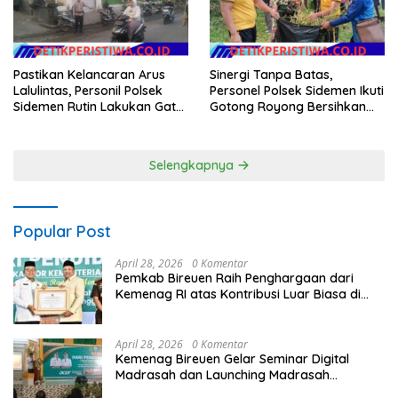
Pastikan Kelancaran Arus
Sinergi Tanpa Batas,
Lalulintas, Personil Polsek
Personel Polsek Sidemen Ikuti
Sidemen Rutin Lakukan Gatur
Gotong Royong Bersihkan
Lalin di Pasar Desa Adat
Lapangan Mamed Jelang
Tabola
Apel HUT Kemerdekaan RI
Ke-81
Selengkapnya
Popular Post
April 28, 2026
0 Komentar
Pemkab Bireuen Raih Penghargaan dari
Kemenag RI atas Kontribusi Luar Biasa di
Sektor Keagamaan dan Pendidikan
April 28, 2026
0 Komentar
Kemenag Bireuen Gelar Seminar Digital
Madrasah dan Launching Madrasah
Unggulan Peringati Hardiknas 2026