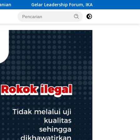
, IKA Unhas Hadirkan Abdul Rivai Ras: Kepemimpinan Adalah Ta