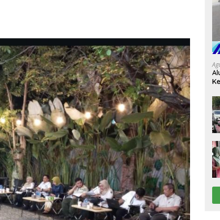
Ag
Al
Ke