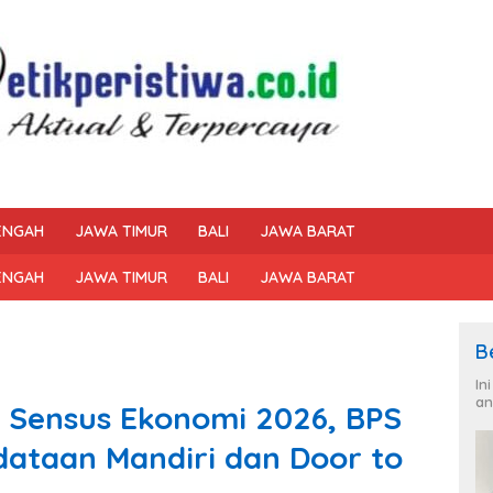
ENGAH
JAWA TIMUR
BALI
JAWA BARAT
ENGAH
JAWA TIMUR
BALI
JAWA BARAT
B
In
an
Sensus Ekonomi 2026, BPS
dataan Mandiri dan Door to