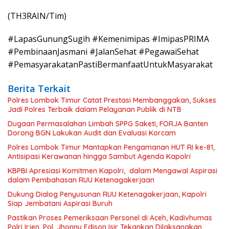
(TH3RAIN/Tim)
#LapasGunungSugih #Kemenimipas #ImipasPRIMA
#PembinaanJasmani #JalanSehat #PegawaiSehat
#PemasyarakatanPastiBermanfaatUntukMasyarakat
Berita Terkait
Polres Lombok Timur Catat Prestasi Membanggakan, Sukses
Jadi Polres Terbaik dalam Pelayanan Publik di NTB
Dugaan Permasalahan Limbah SPPG Saketi, FORJA Banten
Dorong BGN Lakukan Audit dan Evaluasi Korcam
Polres Lombok Timur Mantapkan Pengamanan HUT RI ke-81,
Antisipasi Kerawanan hingga Sambut Agenda Kapolri
KBPBI Apresiasi Komitmen Kapolri, dalam Mengawal Aspirasi
dalam Pembahasan RUU Ketenagakerjaan
Dukung Dialog Penyusunan RUU Ketenagakerjaan, Kapolri
Siap Jembatani Aspirasi Buruh
Pastikan Proses Pemeriksaan Personel di Aceh, Kadivhumas
Polri Irjen. Pol. Jhonny Edison Isir Tekankan Dilaksanakan