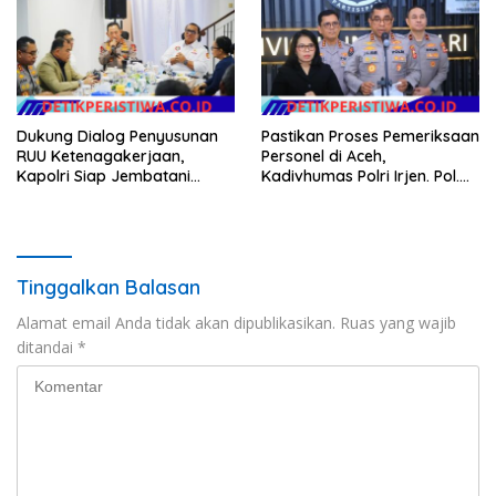
Dukung Dialog Penyusunan
Pastikan Proses Pemeriksaan
RUU Ketenagakerjaan,
Personel di Aceh,
Kapolri Siap Jembatani
Kadivhumas Polri Irjen. Pol.
Aspirasi Buruh
Jhonny Edison Isir Tekankan
Dilaksanakan Secara
Profesional dan Transparan
Tinggalkan Balasan
Alamat email Anda tidak akan dipublikasikan.
Ruas yang wajib
ditandai
*