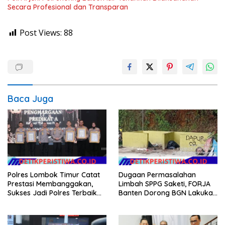
Secara Profesional dan Transparan
Post Views:
88
Baca Juga
Polres Lombok Timur Catat
Dugaan Permasalahan
Prestasi Membanggakan,
Limbah SPPG Saketi, FORJA
Sukses Jadi Polres Terbaik
Banten Dorong BGN Lakukan
dalam Pelayanan Publik di
Audit dan Evaluasi Korcam
NTB