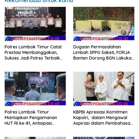
Rekomendasi untuk kamu
Polres Lombok Timur Catat
Dugaan Permasalahan
Prestasi Membanggakan,
Limbah SPPG Saketi, FORJA
Sukses Jadi Polres Terbaik
Banten Dorong BGN Lakukan
dalam Pelayanan Publik di
Audit dan Evaluasi Korcam
NTB
Polres Lombok Timur
KBPBI Apresiasi Komitmen
Mantapkan Pengamanan
Kapolri, dalam Mengawal
HUT RI ke-81, Antisipasi
Aspirasi dalam Pembahasan
Kerawanan hingga Sambut
RUU Ketenagakerjaan
Agenda Kapolri