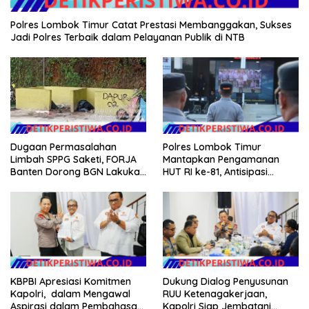
Polres Lombok Timur Catat Prestasi Membanggakan, Sukses
Jadi Polres Terbaik dalam Pelayanan Publik di NTB
Dugaan Permasalahan
Polres Lombok Timur
Limbah SPPG Saketi, FORJA
Mantapkan Pengamanan
Banten Dorong BGN Lakukan
HUT RI ke-81, Antisipasi
Audit dan Evaluasi Korcam
Kerawanan hingga Sambut
Agenda Kapolri
KBPBI Apresiasi Komitmen
Dukung Dialog Penyusunan
Kapolri, dalam Mengawal
RUU Ketenagakerjaan,
Aspirasi dalam Pembahasan
Kapolri Siap Jembatani