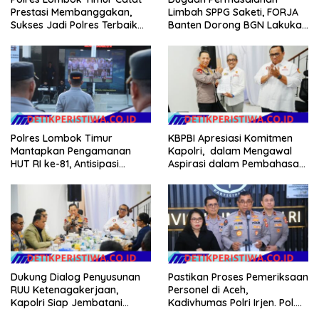
Prestasi Membanggakan,
Limbah SPPG Saketi, FORJA
Sukses Jadi Polres Terbaik
Banten Dorong BGN Lakukan
dalam Pelayanan Publik di
Audit dan Evaluasi Korcam
NTB
Polres Lombok Timur
KBPBI Apresiasi Komitmen
Mantapkan Pengamanan
Kapolri, dalam Mengawal
HUT RI ke-81, Antisipasi
Aspirasi dalam Pembahasan
Kerawanan hingga Sambut
RUU Ketenagakerjaan
Agenda Kapolri
Dukung Dialog Penyusunan
Pastikan Proses Pemeriksaan
RUU Ketenagakerjaan,
Personel di Aceh,
Kapolri Siap Jembatani
Kadivhumas Polri Irjen. Pol.
Aspirasi Buruh
Jhonny Edison Isir Tekankan