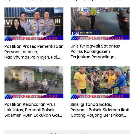
RUU Ketenagakerjaan
Aspirasi Buruh
Unit Turjagwali Satlantas
Pastikan Proses Pemeriksaan
Polres Karangasem
Personel di Aceh,
Terjunkan Personilnya,
Kadivhumas Polri Irjen. Pol.
Laksanakan Patroli Barcode
Jhonny Edison Isir Tekankan
dan Blue Light Patrol
Dilaksanakan Secara
Profesional dan Transparan
Pastikan Kelancaran Arus
Sinergi Tanpa Batas,
Lalulintas, Personil Polsek
Personel Polsek Sidemen Ikuti
Sidemen Rutin Lakukan Gatur
Gotong Royong Bersihkan
Lalin di Pasar Desa Adat
Lapangan Mamed Jelang
Tabola
Apel HUT Kemerdekaan RI
Ke-81