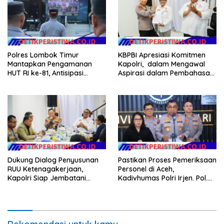
Polres Lombok Timur
KBPBI Apresiasi Komitmen
Mantapkan Pengamanan
Kapolri, dalam Mengawal
HUT RI ke-81, Antisipasi
Aspirasi dalam Pembahasan
Kerawanan hingga Sambut
RUU Ketenagakerjaan
Agenda Kapolri
Dukung Dialog Penyusunan
Pastikan Proses Pemeriksaan
RUU Ketenagakerjaan,
Personel di Aceh,
Kapolri Siap Jembatani
Kadivhumas Polri Irjen. Pol.
Aspirasi Buruh
Jhonny Edison Isir Tekankan
Dilaksanakan Secara
Profesional dan Transparan