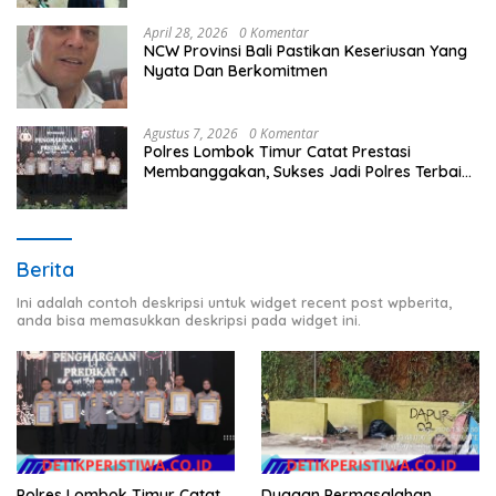
April 28, 2026
0 Komentar
NCW Provinsi Bali Pastikan Keseriusan Yang
Nyata Dan Berkomitmen
Agustus 7, 2026
0 Komentar
Polres Lombok Timur Catat Prestasi
Membanggakan, Sukses Jadi Polres Terbaik
dalam Pelayanan Publik di NTB
Berita
Ini adalah contoh deskripsi untuk widget recent post wpberita,
anda bisa memasukkan deskripsi pada widget ini.
Polres Lombok Timur Catat
Dugaan Permasalahan