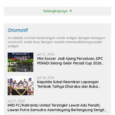
Dilaksanakan Secara
Profesional dan Transparan
Selengkapnya
Otomotif
Ini adalah contoh keterangan untuk widget dengan kategori
otomotif, anda bisa dengan mudah memasukkannya pada
widget.
Juli 31, 2026
Mini Soccer Jadi Ajang Persatuan, DPC
PERADI Selong Gelar Peradi Cup 2026
Sambut Hari Kemerdekaan
Juli 28, 2026
Kapolda Sulsel Resmikan Lapangan
Tembak Tathya Dharaka dan Buka
Kejuaraan Menembak Bupati Sidrap Cup
II Tahun 2026
Juli 27, 2026
KRD FC/Kalirandu United Tersingkir Lewat Adu Penalti,
Lawan Putra Samudra Asemdoyong Berlangsung Sengit
namun Tetap Kondusif