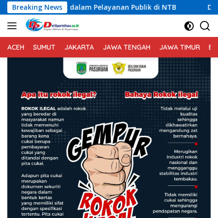
Langsung
dalam Pelayanan Publik di NTB
Breaking News
Dugaan Permasalahan Li
ke
konten
ACEH
SUMUT
JAKARTA
JAWA TENGAH
JAWA TIMUR
BA