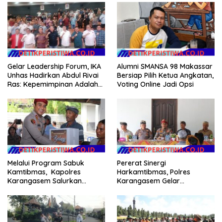
Gelar Leadership Forum, IKA
Alumni SMANSA 98 Makassar
Unhas Hadirkan Abdul Rivai
Bersiap Pilih Ketua Angkatan,
Ras: Kepemimpinan Adalah
Voting Online Jadi Opsi
Talenta yang Bisa Diasah
Melalui Program Sabuk
Pererat Sinergi
Kamtibmas, Kapolres
Harkamtibmas, Polres
Karangasem Salurkan
Karangasem Gelar
Bantuan Sembako kepada
Pembinaan Sabuk
Warga Kurang Mampu
Kamtibmas di Dangin Sema II