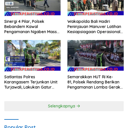
Sinergi 4 Pilar, Polsek
Wakapolda Bali Hadiri
Bebandem Kawal
Peninjauan Manuver Latihan
Pengamanan Ngaben Massal
Kesiapsiagaan Operasional
44 Sawa di Banjar Adat
Kogabwilhan II T.A. 2026
Tihingan
Satlantas Polres
Semarakkan HUT RI Ke-
Karangasem Terjunkan Unit
81, Polsek Rendang Berikan
Turjawali, Lakukan Gatur
Pengamanan Lomba Gerak
Lalin di Obyek Wisata Tirta
Jalan Tingkat SD Se Kec.
Gangga
Rendang
Selengkapnya
Popular Post