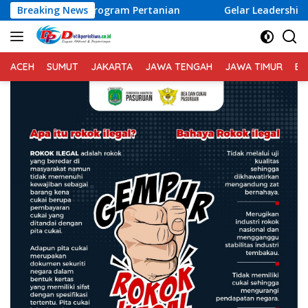
Langsung
tas Program Pertanian
Breaking News
Gelar Leadership Forum, IKA Un
ke
konten
ACEH
SUMUT
JAKARTA
JAWA TENGAH
JAWA TIMUR
BA