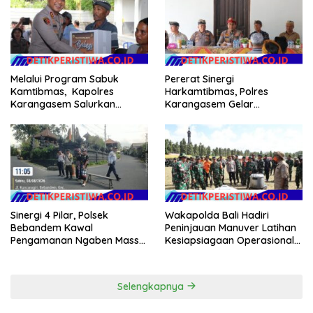
Melalui Program Sabuk
Pererat Sinergi
Kamtibmas, Kapolres
Harkamtibmas, Polres
Karangasem Salurkan
Karangasem Gelar
Bantuan Sembako kepada
Pembinaan Sabuk
Warga Kurang Mampu
Kamtibmas di Dangin Sema II
Sinergi 4 Pilar, Polsek
Wakapolda Bali Hadiri
Bebandem Kawal
Peninjauan Manuver Latihan
Pengamanan Ngaben Massal
Kesiapsiagaan Operasional
44 Sawa di Banjar Adat
Kogabwilhan II T.A. 2026
Tihingan
Selengkapnya