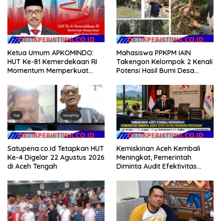
Ketua Umum APKOMINDO:
Mahasiswa PPKPM IAIN
HUT Ke-81 Kemerdekaan RI
Takengon Kelompok 2 Kenali
Momentum Memperkuat
Potensi Hasil Bumi Desa
Kedaulatan Digital, Inovasi
Pantan Nangka
Teknologi, dan Kepastian
Hukum Menuju Indonesia
Emas 2045
Satupena.co.id Tetapkan HUT
Kemiskinan Aceh Kembali
Ke-4 Digelar 22 Agustus 2026
Meningkat, Pemerintah
di Aceh Tengah
Diminta Audit Efektivitas
Program Pertanian