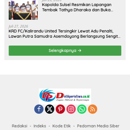
Kapolda Sulsel Resmikan Lapangan
Tembak Tathya Dharaka dan Buka
Kejuaraan Menembak Bupati Sidrap Cup
II Tahun 2026
Juli 27, 2026
KRD FC/Kalirandu United Tersingkir Lewat Adu Penalti,
Lawan Putra Samudra Asemdoyong Berlangsung Sengit
namun Tetap Kondusif
Selengkapnya
Redaksi
Indeks
Kode Etik
Pedoman Media Siber