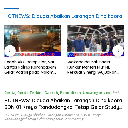
HOTNEWS: Diduga Abaikan Larangan Dindikpora
Cegah Aksi Balap Liar, Sat
Wakapolda Bali Hadiri
Lantas Polres Karangasem
Kunker Menteri PKP RI,
Gelar Patroli pada Malam
Perkuat Sinergi Wujudkan
Minggu
Hunian Layak bagi
Masyarakat
Berita
,
Berita Terkini
,
Daerah
,
Pendidikan
,
Uncategorized
Juni 2,
2026
HOTNEWS: Diduga Abaikan Larangan Dindikpora,
SDN 01 Kreyo Randudongkal Tetap Gelar Study
Tour ke Semarang.
HOTNEWS: Diduga Abaikan Larangan Dindikpora
,
SDN 01 Kreyo
Randudongkal Tetap Gelar Study Tour Ke Semarang