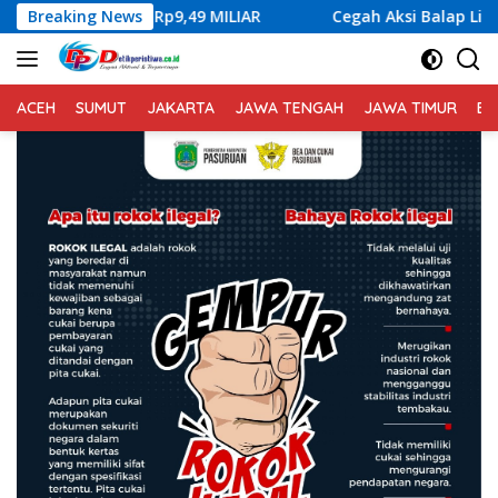
Langsung
PBD Rp9,49 MILIAR
Breaking News
Cegah Aksi Balap Liar, Sat Lantas P
ke
konten
ACEH
SUMUT
JAKARTA
JAWA TENGAH
JAWA TIMUR
BA