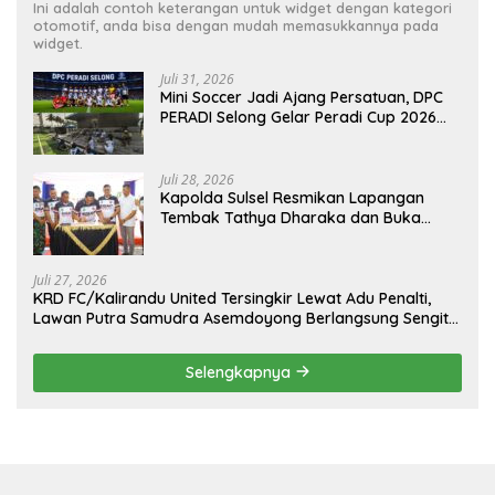
Ini adalah contoh keterangan untuk widget dengan kategori
otomotif, anda bisa dengan mudah memasukkannya pada
widget.
Juli 31, 2026
Mini Soccer Jadi Ajang Persatuan, DPC
PERADI Selong Gelar Peradi Cup 2026
Sambut Hari Kemerdekaan
Juli 28, 2026
Kapolda Sulsel Resmikan Lapangan
Tembak Tathya Dharaka dan Buka
Kejuaraan Menembak Bupati Sidrap Cup
II Tahun 2026
Juli 27, 2026
KRD FC/Kalirandu United Tersingkir Lewat Adu Penalti,
Lawan Putra Samudra Asemdoyong Berlangsung Sengit
namun Tetap Kondusif
Selengkapnya