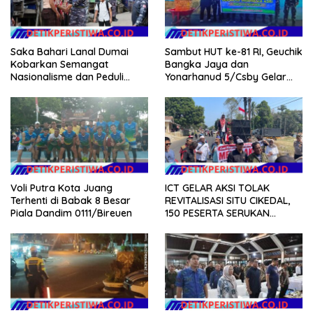
Saka Bahari Lanal Dumai
Sambut HUT ke-81 RI, Geuchik
Kobarkan Semangat
Bangka Jaya dan
Nasionalisme dan Peduli
Yonarhanud 5/Csby Gelar
Pesisir di Kampung Nelayan
Gotong Royong dalam
Gerakan Indonesia Asri
Voli Putra Kota Juang
ICT GELAR AKSI TOLAK
Terhenti di Babak 8 Besar
REVITALISASI SITU CIKEDAL,
Piala Dandim 0111/Bireuen
150 PESERTA SERUKAN
EVALUASI APBD Rp9,49 MILIAR