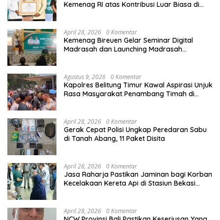
Kemenag RI atas Kontribusi Luar Biasa di
Sektor Keagamaan dan Pendidikan
April 28, 2026
0 Komentar
Kemenag Bireuen Gelar Seminar Digital
Madrasah dan Launching Madrasah
Unggulan Peringati Hardiknas 2026
Agustus 9, 2026
0 Komentar
Kapolres Belitung Timur Kawal Aspirasi Unjuk
Rasa Masyarakat Penambang Timah di
lokasi Halaman Kantor Operasional
PT.Timah Kecamatan Gantung.
April 28, 2026
0 Komentar
Gerak Cepat Polisi Ungkap Peredaran Sabu
di Tanah Abang, 11 Paket Disita
April 28, 2026
0 Komentar
Jasa Raharja Pastikan Jaminan bagi Korban
Kecelakaan Kereta Api di Stasiun Bekasi
Timur
April 28, 2026
0 Komentar
NCW Provinsi Bali Pastikan Keseriusan Yang