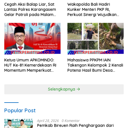
Wakapolda Bali Hadiri
Cegah Aksi Balap Liar, Sat
Kunker Menteri PKP RI,
Lantas Polres Karangasem
Perkuat Sinergi Wujudkan
Gelar Patroli pada Malam
Hunian Layak bagi
Minggu
Masyarakat
Ketua Umum APKOMINDO:
Mahasiswa PPKPM IAIN
HUT Ke-81 Kemerdekaan RI
Takengon Kelompok 2 Kenali
Momentum Memperkuat
Potensi Hasil Bumi Desa
Kedaulatan Digital, Inovasi
Pantan Nangka
Teknologi, dan Kepastian
Hukum Menuju Indonesia
Selengkapnya
Emas 2045
Popular Post
April 28, 2026
0 Komentar
Pemkab Bireuen Raih Penghargaan dari