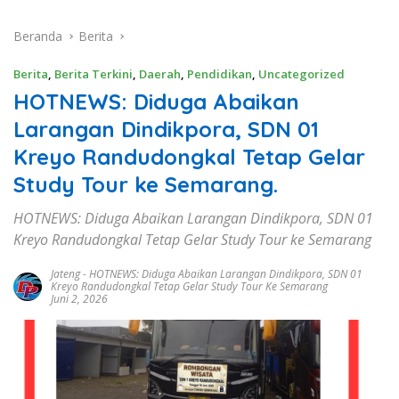
Beranda
Berita
Berita
,
Berita Terkini
,
Daerah
,
Pendidikan
,
Uncategorized
HOTNEWS: Diduga Abaikan
Larangan Dindikpora, SDN 01
Kreyo Randudongkal Tetap Gelar
Study Tour ke Semarang.
HOTNEWS: Diduga Abaikan Larangan Dindikpora, SDN 01
Kreyo Randudongkal Tetap Gelar Study Tour ke Semarang
Jateng
-
HOTNEWS: Diduga Abaikan Larangan Dindikpora
,
SDN 01
Kreyo Randudongkal Tetap Gelar Study Tour Ke Semarang
Juni 2, 2026