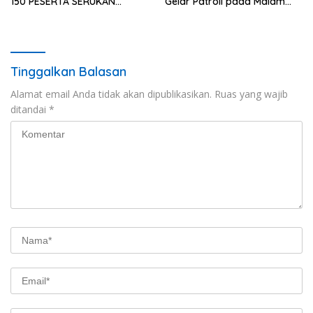
150 PESERTA SERUKAN
Gelar Patroli pada Malam
EVALUASI APBD Rp9,49 MILIAR
Minggu
Tinggalkan Balasan
Alamat email Anda tidak akan dipublikasikan.
Ruas yang wajib
ditandai
*