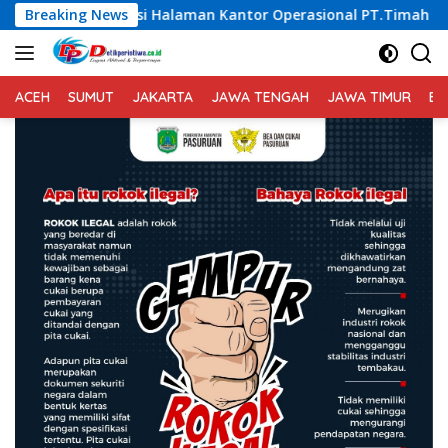
Langsung
laman Kantor Operasional PT.Timah Kecamatan Gantung.
Breaking News
ke
konten
ACEH
SUMUT
JAKARTA
JAWA TENGAH
JAWA TIMUR
BA