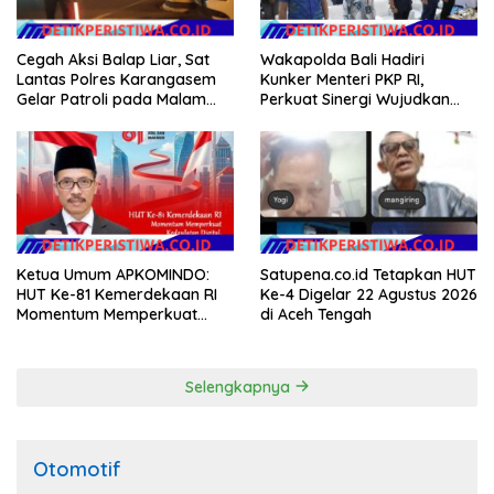
Wakapolda Bali Hadiri
Cegah Aksi Balap Liar, Sat
Kunker Menteri PKP RI,
Lantas Polres Karangasem
Perkuat Sinergi Wujudkan
Gelar Patroli pada Malam
Hunian Layak bagi
Minggu
Masyarakat
Ketua Umum APKOMINDO:
Satupena.co.id Tetapkan HUT
HUT Ke-81 Kemerdekaan RI
Ke-4 Digelar 22 Agustus 2026
Momentum Memperkuat
di Aceh Tengah
Kedaulatan Digital, Inovasi
Teknologi, dan Kepastian
Hukum Menuju Indonesia
Selengkapnya
Emas 2045
Otomotif