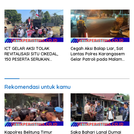
Gotong Royong dalam
Gerakan Indonesia Asri
ICT GELAR AKSI TOLAK
Cegah Aksi Balap Liar, Sat
REVITALISASI SITU CIKEDAL,
Lantas Polres Karangasem
150 PESERTA SERUKAN
Gelar Patroli pada Malam
EVALUASI APBD Rp9,49 MILIAR
Minggu
Rekomendasi untuk kamu
Kapolres Belitung Timur
Saka Bahari Lanal Dumai