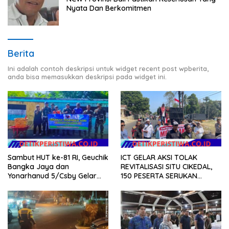
Nyata Dan Berkomitmen
Berita
Ini adalah contoh deskripsi untuk widget recent post wpberita,
anda bisa memasukkan deskripsi pada widget ini.
Sambut HUT ke-81 RI, Geuchik
ICT GELAR AKSI TOLAK
Bangka Jaya dan
REVITALISASI SITU CIKEDAL,
Yonarhanud 5/Csby Gelar
150 PESERTA SERUKAN
Gotong Royong dalam
EVALUASI APBD Rp9,49 MILIAR
Gerakan Indonesia Asri