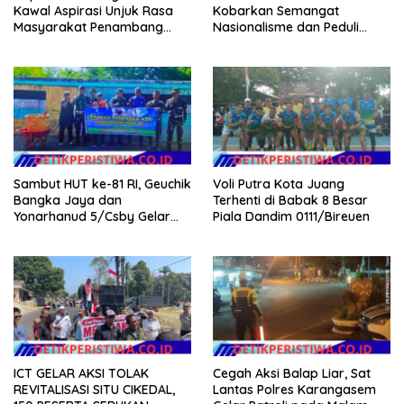
Kawal Aspirasi Unjuk Rasa
Kobarkan Semangat
Masyarakat Penambang
Nasionalisme dan Peduli
Timah di lokasi Halaman
Pesisir di Kampung Nelayan
Kantor Operasional PT.Timah
Kecamatan Gantung.
Sambut HUT ke-81 RI, Geuchik
Voli Putra Kota Juang
Bangka Jaya dan
Terhenti di Babak 8 Besar
Yonarhanud 5/Csby Gelar
Piala Dandim 0111/Bireuen
Gotong Royong dalam
Gerakan Indonesia Asri
ICT GELAR AKSI TOLAK
Cegah Aksi Balap Liar, Sat
REVITALISASI SITU CIKEDAL,
Lantas Polres Karangasem