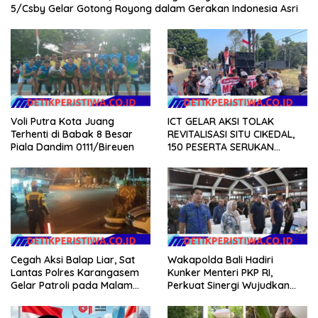
5/Csby Gelar Gotong Royong dalam Gerakan Indonesia Asri
ICT GELAR AKSI TOLAK
Voli Putra Kota Juang
REVITALISASI SITU CIKEDAL,
Terhenti di Babak 8 Besar
150 PESERTA SERUKAN
Piala Dandim 0111/Bireuen
EVALUASI APBD Rp9,49 MILIAR
Cegah Aksi Balap Liar, Sat
Wakapolda Bali Hadiri
Lantas Polres Karangasem
Kunker Menteri PKP RI,
Gelar Patroli pada Malam
Perkuat Sinergi Wujudkan
Minggu
Hunian Layak bagi
Masyarakat