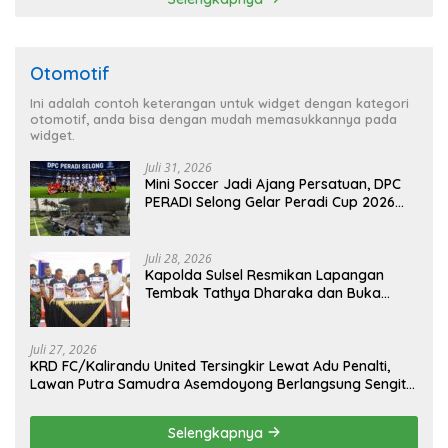
Emas 2045
Otomotif
Ini adalah contoh keterangan untuk widget dengan kategori
otomotif, anda bisa dengan mudah memasukkannya pada
widget.
Juli 31, 2026
Mini Soccer Jadi Ajang Persatuan, DPC
PERADI Selong Gelar Peradi Cup 2026
Sambut Hari Kemerdekaan
Juli 28, 2026
Kapolda Sulsel Resmikan Lapangan
Tembak Tathya Dharaka dan Buka
Kejuaraan Menembak Bupati Sidrap Cup
II Tahun 2026
Juli 27, 2026
KRD FC/Kalirandu United Tersingkir Lewat Adu Penalti,
Lawan Putra Samudra Asemdoyong Berlangsung Sengit
namun Tetap Kondusif
Selengkapnya