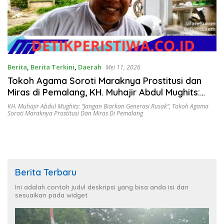
Berita
,
Berita Terkini
,
Daerah
Mei 11, 2026
Tokoh Agama Soroti Maraknya Prostitusi dan
Miras di Pemalang, KH. Muhajir Abdul Mughits:
“Jangan Biarkan Generasi Rusak”
KH. Muhajir Abdul Mughits: “Jangan Biarkan Generasi Rusak”
,
Tokoh Agama
Soroti Maraknya Prostitusi Dan Miras Di Pemalang
Berita Terbaru
Ini adalah contoh judul deskripsi yang bisa anda isi dan
sesuaikan pada widget