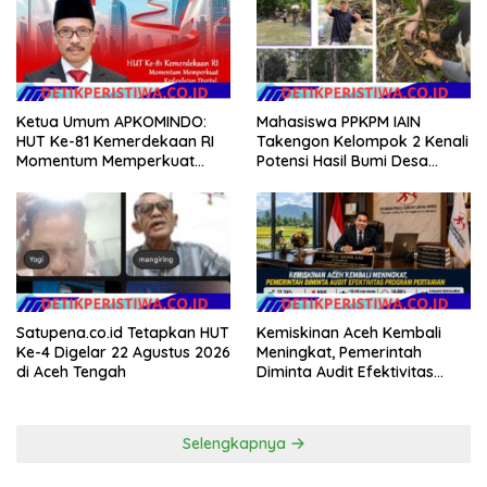
Ketua Umum APKOMINDO:
Mahasiswa PPKPM IAIN
HUT Ke-81 Kemerdekaan RI
Takengon Kelompok 2 Kenali
Momentum Memperkuat
Potensi Hasil Bumi Desa
Kedaulatan Digital, Inovasi
Pantan Nangka
Teknologi, dan Kepastian
Hukum Menuju Indonesia
Emas 2045
Satupena.co.id Tetapkan HUT
Kemiskinan Aceh Kembali
Ke-4 Digelar 22 Agustus 2026
Meningkat, Pemerintah
di Aceh Tengah
Diminta Audit Efektivitas
Program Pertanian
Selengkapnya