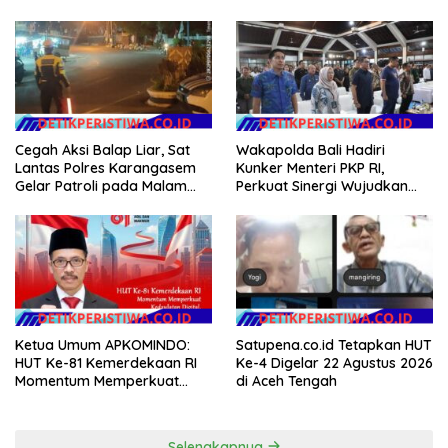
EVALUASI APBD Rp9,49 MILIAR
Gotong Royong dalam
Gerakan Indonesia Asri
Cegah Aksi Balap Liar, Sat
Wakapolda Bali Hadiri
Lantas Polres Karangasem
Kunker Menteri PKP RI,
Gelar Patroli pada Malam
Perkuat Sinergi Wujudkan
Minggu
Hunian Layak bagi
Masyarakat
Ketua Umum APKOMINDO:
Satupena.co.id Tetapkan HUT
HUT Ke-81 Kemerdekaan RI
Ke-4 Digelar 22 Agustus 2026
Momentum Memperkuat
di Aceh Tengah
Kedaulatan Digital, Inovasi
Teknologi, dan Kepastian
Hukum Menuju Indonesia
Selengkapnya