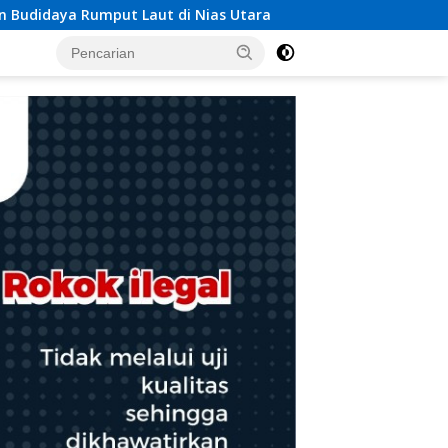
ara
Respons Cepat Pos TNI AL Selatpanjang Bersama T