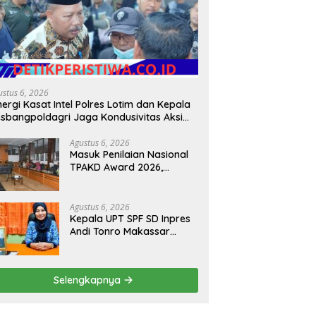
ng Ketahanan Pangan,
Sepekan Buron Seorang Pria
K
k Belitang III Sukses Panen
Pelaku Curas Berhasil
T
ng di Desa Karang Jadi
Diamankan Tim SW Satreskrim
W
Polres OKU Timur
P
ustus 6, 2026
nergi Kasat Intel Polres Lotim dan Kepala
sbangpoldagri Jaga Kondusivitas Aksi
amai Masyarakat
Agustus 6, 2026
Masuk Penilaian Nasional
TPAKD Award 2026,
Lombok Timur Andalkan
Program Inklusi Keuangan
untuk Dongkrak
Agustus 6, 2026
Kesejahteraan Warga
Kepala UPT SPF SD Inpres
Andi Tonro Makassar
Prioritaskan Literasi dan
Pembenahan Fasilitas
Sekolah
Selengkapnya