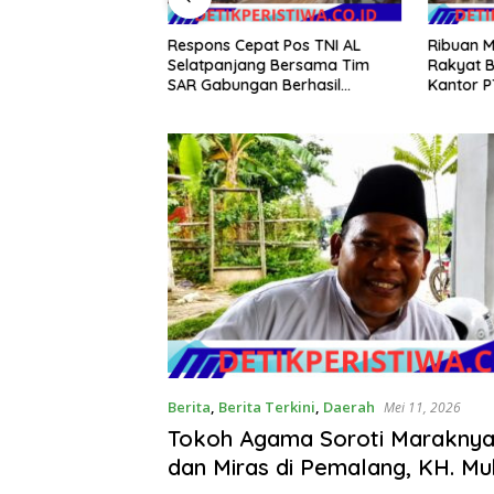
Respons Cepat Pos TNI AL
Ribuan 
anal Nias
Selatpanjang Bersama Tim
Rakyat B
ubernur Sumut
SAR Gabungan Berhasil
Kantor P
on Tinjau Fasilitas
Temukan Korban Terakhir
Spontan
dan Budidaya
Kapal Karam di Perairan
 di Nias Utara
Mengkikip Kepulauan Meranti
Berita
,
Berita Terkini
,
Daerah
Mei 11, 2026
Tokoh Agama Soroti Maraknya 
dan Miras di Pemalang, KH. Mu