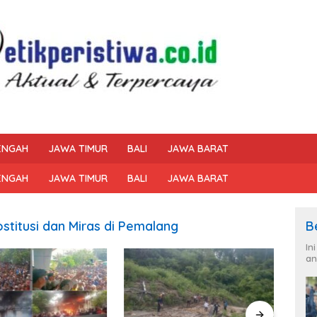
ENGAH
JAWA TIMUR
BALI
JAWA BARAT
ENGAH
JAWA TIMUR
BALI
JAWA BARAT
titusi dan Miras di Pemalang
B
In
an