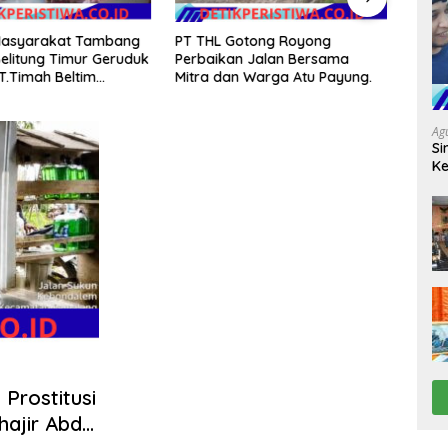
Masyarakat Tambang
PT THL Gotong Royong
Duku
elitung Timur Geruduk
Perbaikan Jalan Bersama
Polse
T.Timah Beltim
Mitra dan Warga Atu Payung.
Jagu
 Membakarnya
Ag
Si
Ke
D
Prostitusi
hajir Abdul