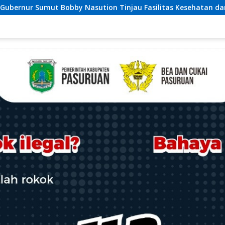
jau Fasilitas Kesehatan dan Budidaya Rumput Laut di Nias Ut