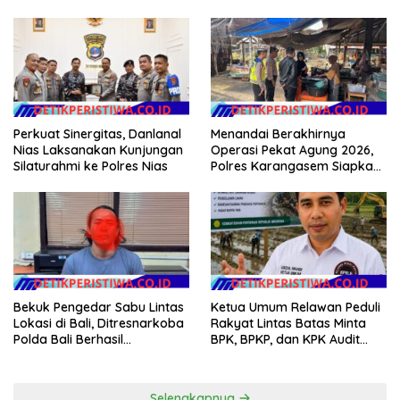
Sawah Rakyat (CSR)”
Kebencian terhadap Bupati
Klarifikasi Isu Hoax
Perkuat Sinergitas, Danlanal
Menandai Berakhirnya
Nias Laksanakan Kunjungan
Operasi Pekat Agung 2026,
Silaturahmi ke Polres Nias
Polres Karangasem Siapkan
Apel Konsolidasi Tegakkan
Harkamtibmas
Bekuk Pengedar Sabu Lintas
Ketua Umum Relawan Peduli
Lokasi di Bali, Ditresnarkoba
Rakyat Lintas Batas Minta
Polda Bali Berhasil
BPK, BPKP, dan KPK Audit
Amankan Barang Bukti
Menyeluruh Bantuan
Seberat 123 Gram Lebih
Kementan Pascabanjir di
Aceh
Selengkapnya