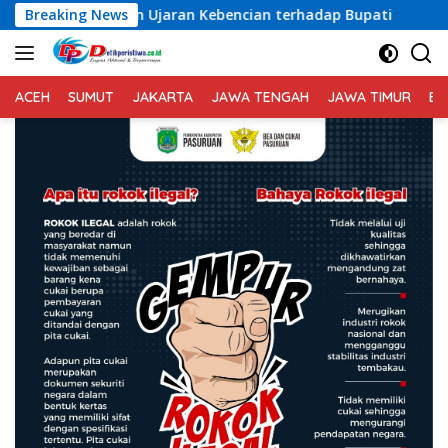
Langsung
aan Ujaran Kebencian terhadap Bupati
Breaking News
Distanbun Bireu
ke
konten
ACEH
SUMUT
JAKARTA
JAWA TENGAH
JAWA TIMUR
BA