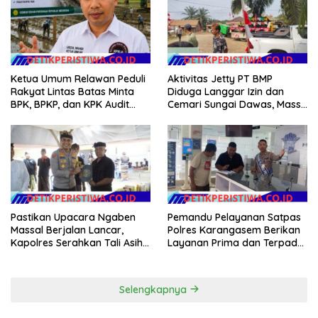
Ketua Umum Relawan Peduli
Aktivitas Jetty PT BMP
Rakyat Lintas Batas Minta
Diduga Langgar Izin dan
BPK, BPKP, dan KPK Audit
Cemari Sungai Dawas, Massa
Menyeluruh Bantuan
Aksi POSE RI bersama
Kementan Pascabanjir di
Barikade 98 Minta
Aceh
Pemerintah Usut Tuntas
Pastikan Upacara Ngaben
Pemandu Pelayanan Satpas
Massal Berjalan Lancar,
Polres Karangasem Berikan
Kapolres Serahkan Tali Asih
Layanan Prima dan Terpadu
kepada Panitia Pengabenan
kepada Masyarakat
Selengkapnya