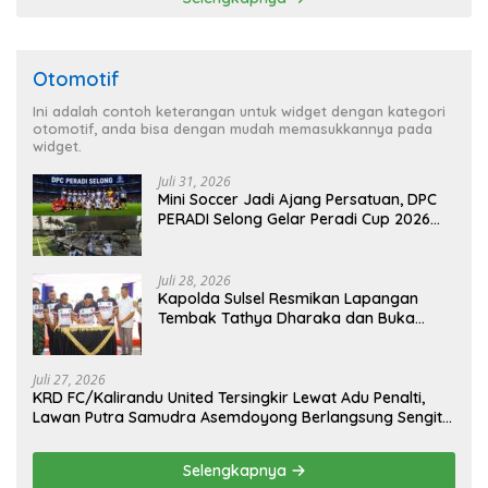
Otomotif
Ini adalah contoh keterangan untuk widget dengan kategori
otomotif, anda bisa dengan mudah memasukkannya pada
widget.
Juli 31, 2026
Mini Soccer Jadi Ajang Persatuan, DPC
PERADI Selong Gelar Peradi Cup 2026
Sambut Hari Kemerdekaan
Juli 28, 2026
Kapolda Sulsel Resmikan Lapangan
Tembak Tathya Dharaka dan Buka
Kejuaraan Menembak Bupati Sidrap Cup
II Tahun 2026
Juli 27, 2026
KRD FC/Kalirandu United Tersingkir Lewat Adu Penalti,
Lawan Putra Samudra Asemdoyong Berlangsung Sengit
namun Tetap Kondusif
Selengkapnya