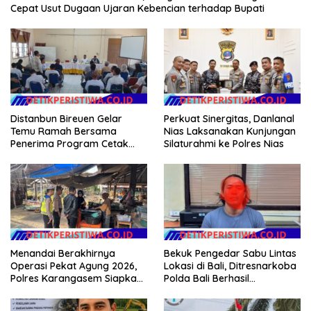
Cepat Usut Dugaan Ujaran Kebencian terhadap Bupati
Distanbun Bireuen Gelar
Perkuat Sinergitas, Danlanal
Temu Ramah Bersama
Nias Laksanakan Kunjungan
Penerima Program Cetak
Silaturahmi ke Polres Nias
Sawah Rakyat (CSR)”
Klarifikasi Isu Hoax
Menandai Berakhirnya
Bekuk Pengedar Sabu Lintas
Operasi Pekat Agung 2026,
Lokasi di Bali, Ditresnarkoba
Polres Karangasem Siapkan
Polda Bali Berhasil
Apel Konsolidasi Tegakkan
Amankan Barang Bukti
Harkamtibmas
Seberat 123 Gram Lebih