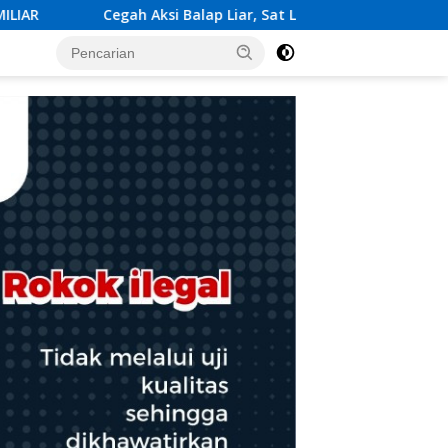
ar, Sat Lantas Polres Karangasem Gelar Patroli pada Malam Mi