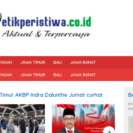
ENGAH
JAWA TIMUR
BALI
JAWA BARAT
ENGAH
JAWA TIMUR
BALI
JAWA BARAT
 Timur AKBP Indra Dalunthe Jumat curhat
B
In
an