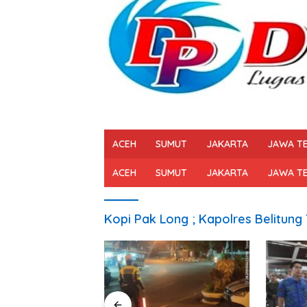
ACEH
SUMUT
JAKARTA
JAWA T
ACEH
SUMUT
JAKARTA
JAWA T
Kopi Pak Long ; Kapolres Belitung