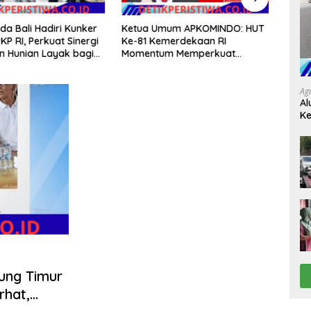
a Bali Hadiri Kunker
Ketua Umum APKOMINDO: HUT
Maha
KP RI, Perkuat Sinergi
Ke-81 Kemerdekaan RI
Take
 Hunian Layak bagi
Momentum Memperkuat
Poten
kat
Kedaulatan Digital, Inovasi
Nang
Teknologi, dan Kepastian
Hukum Menuju Indonesia Emas
Ag
Al
2045
Ke
tung Timur
rhat,