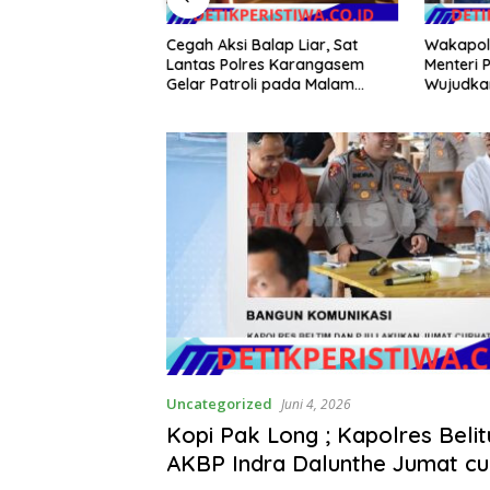
Cegah Aksi Balap Liar, Sat
Wakapold
KSI TOLAK
Lantas Polres Karangasem
Menteri P
 SITU CIKEDAL, 150
Gelar Patroli pada Malam
Wujudkan
RUKAN EVALUASI
Minggu
Masyara
 MILIAR
Uncategorized
Juni 4, 2026
Kopi Pak Long ; Kapolres Beli
AKBP Indra Dalunthe Jumat cu