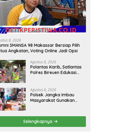
siswa PPKPM IAIN
Satupena.co.id Tetapkan HUT
K
ngon Kelompok 2 Kenali
Ke-4 Digelar 22 Agustus 2026
M
si Hasil Bumi Desa Pantan
di Aceh Tengah
A
ka
P
ustus 8, 2026
umni SMANSA 98 Makassar Bersiap Pilih
tua Angkatan, Voting Online Jadi Opsi
Agustus 8, 2026
Polantas Karib, Satlantas
Polres Bireuen Edukasi
Masyarakat Tentang
Ketertiban Berlalu Lintas
Agustus 8, 2026
Polsek Jangka Imbau
Masyarakat Gunakan
Layanan 110 Jika Ada
Gangguan Keamanan
Selengkapnya