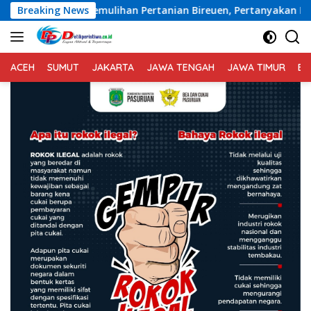
Langsung
m Pemulihan Pertanian Bireuen, Pertanyakan Efektivitas Kiner
Breaking News
ke
konten
ACEH
SUMUT
JAKARTA
JAWA TENGAH
JAWA TIMUR
BA