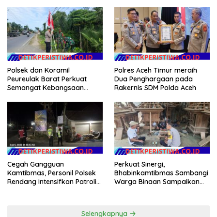
Persib di Saung Nganteur
Pemulihan Pertanian Bireuen,
Kahayang
Pertanyakan Efektivitas
Kinerja Dinas Pertanian
Polsek dan Koramil
Polres Aceh Timur meraih
Peureulak Barat Perkuat
Dua Penghargaan pada
Semangat Kebangsaan
Rakernis SDM Polda Aceh
Lewat Pemasangan Bendera
Merah Putih
Cegah Gangguan
Perkuat Sinergi,
Kamtibmas, Personil Polsek
Bhabinkamtibmas Sambangi
Rendang Intensifkan Patroli
Warga Binaan Sampaikan
di Wilayah Kec. Rendang
Pesan Kamtibmas
Selengkapnya