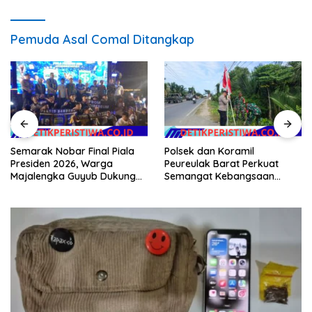
Pemuda Asal Comal Ditangkap
Semarak Nobar Final Piala
Polsek dan Koramil
Presiden 2026, Warga
Peureulak Barat Perkuat
Majalengka Guyub Dukung
Semangat Kebangsaan
Persib di Saung Nganteur
Lewat Pemasangan Bendera
Kahayang
Merah Putih