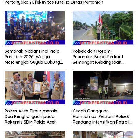
Pertanyakan Efektivitas Kinerja Dinas Pertanian
Semarak Nobar Final Piala
Polsek dan Koramil
Presiden 2026, Warga
Peureulak Barat Perkuat
Majalengka Guyub Dukung
Semangat Kebangsaan
Persib di Saung Nganteur
Lewat Pemasangan Bendera
Kahayang
Merah Putih
Polres Aceh Timur meraih
Cegah Gangguan
Dua Penghargaan pada
Kamtibmas, Personil Polsek
Rakernis SDM Polda Aceh
Rendang Intensifkan Patroli
di Wilayah Kec. Rendang