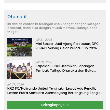
Otomotif
Ini adalah contoh keterangan untuk widget dengan kategori
otomotif, anda bisa dengan mudah memasukkannya pada
widget.
Juli 31, 2026
Mini Soccer Jadi Ajang Persatuan, DPC
PERADI Selong Gelar Peradi Cup 2026
Sambut Hari Kemerdekaan
Juli 28, 2026
Kapolda Sulsel Resmikan Lapangan
Tembak Tathya Dharaka dan Buka
Kejuaraan Menembak Bupati Sidrap Cup
II Tahun 2026
Juli 27, 2026
KRD FC/Kalirandu United Tersingkir Lewat Adu Penalti,
Lawan Putra Samudra Asemdoyong Berlangsung Sengit
namun Tetap Kondusif
Selengkapnya