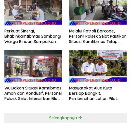
Perkuat Sinergi,
Melalui Patroli Barcode,
Bhabinkamtibmas Sambangi
Personil Polsek Selat Pastikan
Warga Binaan Sampaikan
Situasi Kamtibmas Tetap
Pesan Kamtibmas
Aman dan Kondusif
Wujudkan Situasi Kamtibmas
Masyarakat Alue Kuta
Aman dan Kondusif, Personel
Bersiap Bangkit,
Polsek Selat Intensifkan Blue
Pembersihan Lahan Pilot
Light Patrol di Wilayah Desa
Project Penanaman Kacang
Duda
Tanah Dimulai Sabtu
Selengkapnya