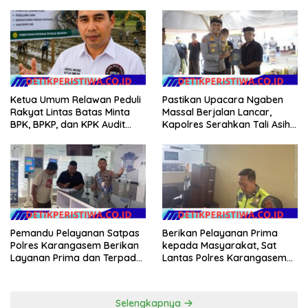
Amankan Barang Bukti
Apel Konsolidasi Tegakkan
Seberat 123 Gram Lebih
Harkamtibmas
Ketua Umum Relawan Peduli
Pastikan Upacara Ngaben
Rakyat Lintas Batas Minta
Massal Berjalan Lancar,
BPK, BPKP, dan KPK Audit
Kapolres Serahkan Tali Asih
Menyeluruh Bantuan
kepada Panitia Pengabenan
Kementan Pascabanjir di
Aceh
Pemandu Pelayanan Satpas
Berikan Pelayanan Prima
Polres Karangasem Berikan
kepada Masyarakat, Sat
Layanan Prima dan Terpadu
Lantas Polres Karangasem
kepada Masyarakat
Komit Berikan Kemudahan
Kepengurusan BPKB
Selengkapnya