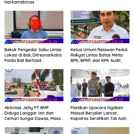
Harkamtibmas
Bekuk Pengedar Sabu Lintas
Ketua Umum Relawan Peduli
Lokasi di Bali, Ditresnarkoba
Rakyat Lintas Batas Minta
Polda Bali Berhasil
BPK, BPKP, dan KPK Audit
Amankan Barang Bukti
Menyeluruh Bantuan
Seberat 123 Gram Lebih
Kementan Pascabanjir di
Aceh
Aktivitas Jetty PT BMP
Pastikan Upacara Ngaben
Diduga Langgar Izin dan
Massal Berjalan Lancar,
Cemari Sungai Dawas, Massa
Kapolres Serahkan Tali Asih
Aksi POSE RI bersama
kepada Panitia Pengabenan
Barikade 98 Minta