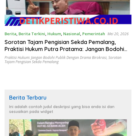
Berita
,
Berita Terkini
,
Hukum
,
Nasional
,
Pemerintah
Mei 20, 2026
Sorotan Tajam Pengisian Sekda Pemalang,
Praktisi Hukum Putra Pratama: Jangan Bodohi
Publik dengan Drama Birokrasi
Praktisi Hukum: Jangan Bodohi Publik Dengan Drama Birokrasi
,
Sorotan
Tajam Pengisian Sekda Pemalang
Berita Terbaru
Ini adalah contoh judul deskripsi yang bisa anda isi dan
sesuaikan pada widget