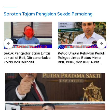
Sorotan Tajam Pengisian Sekda Pemalang
Bekuk Pengedar Sabu Lintas
Ketua Umum Relawan Peduli
Lokasi di Bali, Ditresnarkoba
Rakyat Lintas Batas Minta
Polda Bali Berhasil
BPK, BPKP, dan KPK Audit
Amankan Barang Bukti
Menyeluruh Bantuan
Seberat 123 Gram Lebih
Kementan Pascabanjir di
Aceh