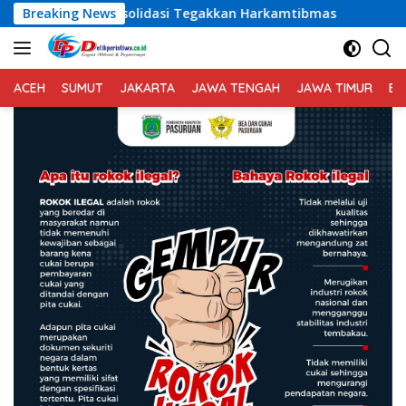
Langsung
onsolidasi Tegakkan Harkamtibmas
Breaking News
Bekuk Pengedar Sabu
ke
konten
ACEH
SUMUT
JAKARTA
JAWA TENGAH
JAWA TIMUR
BA