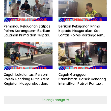
Pemerintah Usut Tuntas
Pemandu Pelayanan Satpas
Berikan Pelayanan Prima
Polres Karangasem Berikan
kepada Masyarakat, Sat
Layanan Prima dan Terpadu
Lantas Polres Karangasem
kepada Masyarakat
Komit Berikan Kemudahan
Kepengurusan BPKB
Cegah Lakalantas, Personil
Cegah Gangguan
Polsek Rendang Rutin Atensi
Kamtibmas, Polsek Rendang
Kegiatan Masyarakat dan
Intensifkan Patroli Pantau
Bantu Sebrangkan Siswa
Situasi Wilkumnya
Siswi Sekolah
Selengkapnya