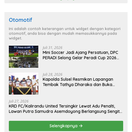
Otomotif
Ini adalah contoh keterangan untuk widget dengan kategori
otomotif, anda bisa dengan mudah memasukkannya pada
widget.
Juli 31, 2026
Mini Soccer Jadi Ajang Persatuan, DPC
PERADI Selong Gelar Peradi Cup 2026
Sambut Hari Kemerdekaan
Juli 28, 2026
Kapolda Sulsel Resmikan Lapangan
Tembak Tathya Dharaka dan Buka
Kejuaraan Menembak Bupati Sidrap Cup
II Tahun 2026
Juli 27, 2026
KRD FC/Kalirandu United Tersingkir Lewat Adu Penalti,
Lawan Putra Samudra Asemdoyong Berlangsung Sengit
namun Tetap Kondusif
Selengkapnya