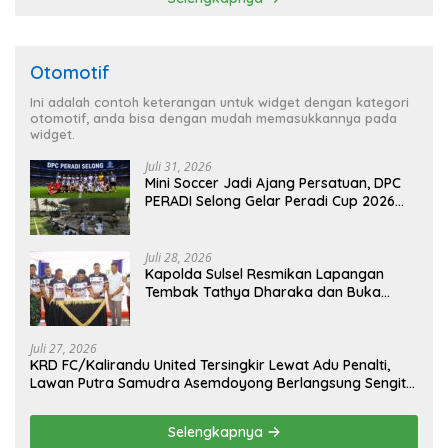
Otomotif
Ini adalah contoh keterangan untuk widget dengan kategori
otomotif, anda bisa dengan mudah memasukkannya pada
widget.
Juli 31, 2026
Mini Soccer Jadi Ajang Persatuan, DPC
PERADI Selong Gelar Peradi Cup 2026
Sambut Hari Kemerdekaan
Juli 28, 2026
Kapolda Sulsel Resmikan Lapangan
Tembak Tathya Dharaka dan Buka
Kejuaraan Menembak Bupati Sidrap Cup
II Tahun 2026
Juli 27, 2026
KRD FC/Kalirandu United Tersingkir Lewat Adu Penalti,
Lawan Putra Samudra Asemdoyong Berlangsung Sengit
namun Tetap Kondusif
Selengkapnya