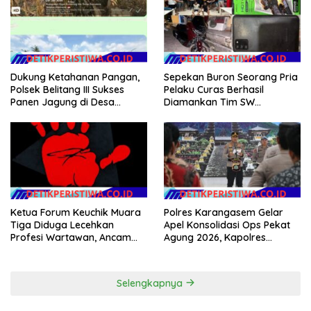
Dukung Ketahanan Pangan,
Sepekan Buron Seorang Pria
Polsek Belitang III Sukses
Pelaku Curas Berhasil
Panen Jagung di Desa
Diamankan Tim SW
Karang Jadi
Satreskrim Polres OKU Timur
Ketua Forum Keuchik Muara
Polres Karangasem Gelar
Tiga Diduga Lecehkan
Apel Konsolidasi Ops Pekat
Profesi Wartawan, Ancam
Agung 2026, Kapolres
Kebebasan Pers
Berikan Apresiasi Capaian
Target Selama Operasi
Selengkapnya