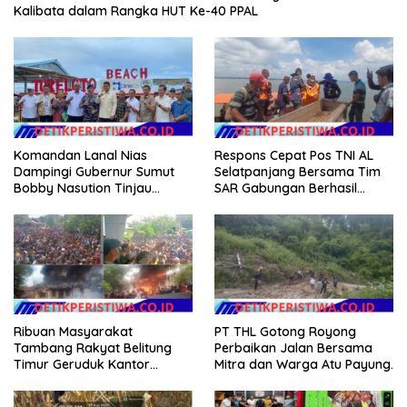
Kalibata dalam Rangka HUT Ke-40 PPAL
Komandan Lanal Nias
Respons Cepat Pos TNI AL
Dampingi Gubernur Sumut
Selatpanjang Bersama Tim
Bobby Nasution Tinjau
SAR Gabungan Berhasil
Fasilitas Kesehatan dan
Temukan Korban Terakhir
Budidaya Rumput Laut di
Kapal Karam di Perairan
Nias Utara
Mengkikip Kepulauan Meranti
Ribuan Masyarakat
PT THL Gotong Royong
Tambang Rakyat Belitung
Perbaikan Jalan Bersama
Timur Geruduk Kantor
Mitra dan Warga Atu Payung.
PT.Timah Beltim Spontan
Membakarnya