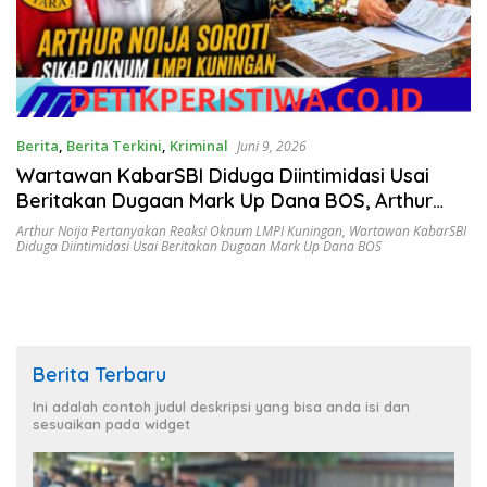
Berita
,
Berita Terkini
,
Kriminal
Juni 9, 2026
Wartawan KabarSBI Diduga Diintimidasi Usai
Beritakan Dugaan Mark Up Dana BOS, Arthur
Noija Pertanyakan Reaksi Oknum LMPI Kuningan
Arthur Noija Pertanyakan Reaksi Oknum LMPI Kuningan
,
Wartawan KabarSBI
Diduga Diintimidasi Usai Beritakan Dugaan Mark Up Dana BOS
Berita Terbaru
Ini adalah contoh judul deskripsi yang bisa anda isi dan
sesuaikan pada widget