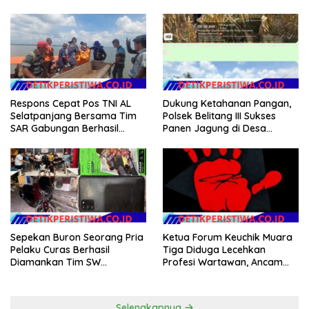
Fasilitas Kesehatan dan
Ke-40 PPAL
Budidaya Rumput Laut di
Nias Utara
Respons Cepat Pos TNI AL
Dukung Ketahanan Pangan,
Selatpanjang Bersama Tim
Polsek Belitang III Sukses
SAR Gabungan Berhasil
Panen Jagung di Desa
Temukan Korban Terakhir
Karang Jadi
Kapal Karam di Perairan
Mengkikip Kepulauan Meranti
Sepekan Buron Seorang Pria
Ketua Forum Keuchik Muara
Pelaku Curas Berhasil
Tiga Diduga Lecehkan
Diamankan Tim SW
Profesi Wartawan, Ancam
Satreskrim Polres OKU Timur
Kebebasan Pers
Selengkapnya