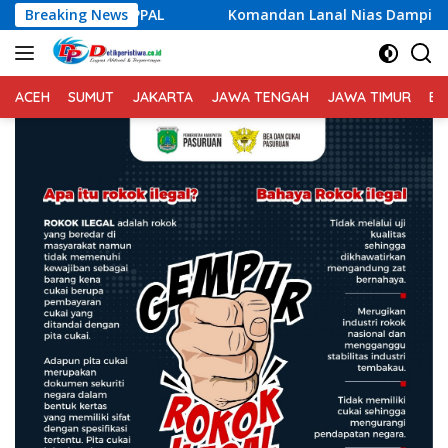
Langsung
 PPAL
Breaking News
Komandan Lanal Nias Dampingi Gubernur Sumut B
ke
konten
ACEH
SUMUT
JAKARTA
JAWA TENGAH
JAWA TIMUR
BA