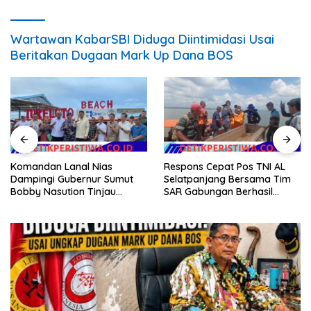
Wartawan KabarSBI Diduga Diintimidasi Usai
Beritakan Dugaan Mark Up Dana BOS
Komandan Lanal Nias
Respons Cepat Pos TNI AL
Dampingi Gubernur Sumut
Selatpanjang Bersama Tim
Bobby Nasution Tinjau
SAR Gabungan Berhasil
Fasilitas Kesehatan dan
Temukan Korban Terakhir
Budidaya Rumput Laut di
Kapal Karam di Perairan
Nias Utara
Mengkikip Kepulauan Meranti