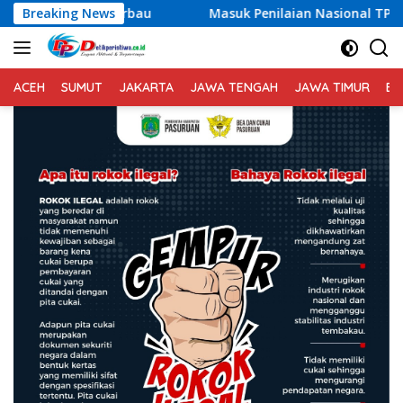
Langsung
Breaking News
Masuk Penilaian Nasional TPAKD Award 2026, Lombok T
ke
konten
ACEH
SUMUT
JAKARTA
JAWA TENGAH
JAWA TIMUR
BA