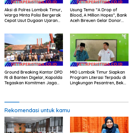
Aksi di Polres Lombok Timur,
Usung Tema “A Drop of
Warga Minta Polisi Bergerak
Blood, A Million Hopes”, Bank
Cepat Usut Dugaan Ujaran
Aceh Bireuen Gelar Donor
Kebencian terhadap Bupati
Darah dan Skrining
Kesehatan Gratis
Ground Breaking Kantor DPD
MIO Lombok Timur Siapkan
RI di Banten Digelar, Kapolda
Program Literasi Terpadu di
Tegaskan Komitmen Jaga
Lingkungan Pesantren, Bekali
Kondusivitas Proyek
Pelajar Hadapi Era Digital
Rekomendasi untuk kamu