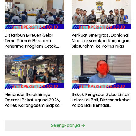
Warga
Distanbun Bireuen Gelar
Perkuat Sinergitas, Danlanal
Temu Ramah Bersama
Nias Laksanakan Kunjungan
Penerima Program Cetak
Silaturahmi ke Polres Nias
Sawah Rakyat (CSR)”
Klarifikasi Isu Hoax
Menandai Berakhirnya
Bekuk Pengedar Sabu Lintas
Operasi Pekat Agung 2026,
Lokasi di Bali, Ditresnarkoba
Polres Karangasem Siapkan
Polda Bali Berhasil
Apel Konsolidasi Tegakkan
Amankan Barang Bukti
Harkamtibmas
Seberat 123 Gram Lebih
Selengkapnya