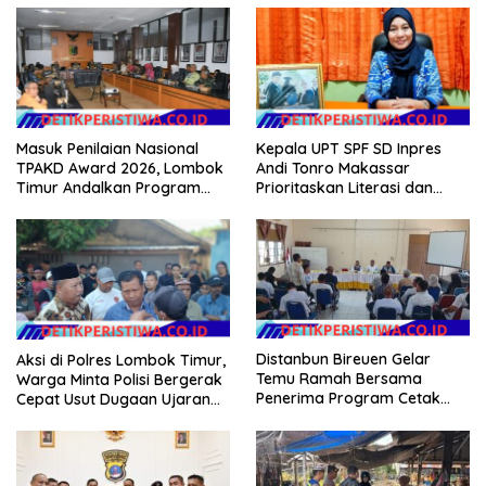
Masuk Penilaian Nasional
Kepala UPT SPF SD Inpres
TPAKD Award 2026, Lombok
Andi Tonro Makassar
Timur Andalkan Program
Prioritaskan Literasi dan
Inklusi Keuangan untuk
Pembenahan Fasilitas
Dongkrak Kesejahteraan
Sekolah
Warga
Distanbun Bireuen Gelar
Aksi di Polres Lombok Timur,
Temu Ramah Bersama
Warga Minta Polisi Bergerak
Penerima Program Cetak
Cepat Usut Dugaan Ujaran
Sawah Rakyat (CSR)”
Kebencian terhadap Bupati
Klarifikasi Isu Hoax