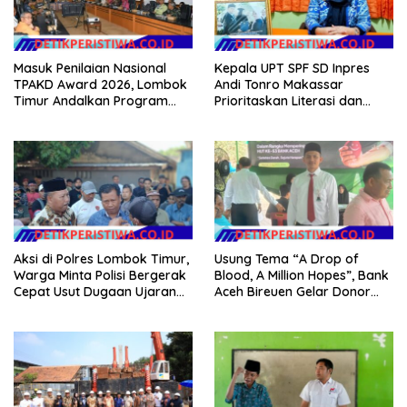
Masuk Penilaian Nasional
Kepala UPT SPF SD Inpres
TPAKD Award 2026, Lombok
Andi Tonro Makassar
Timur Andalkan Program
Prioritaskan Literasi dan
Inklusi Keuangan untuk
Pembenahan Fasilitas
Dongkrak Kesejahteraan
Sekolah
Warga
Aksi di Polres Lombok Timur,
Usung Tema “A Drop of
Warga Minta Polisi Bergerak
Blood, A Million Hopes”, Bank
Cepat Usut Dugaan Ujaran
Aceh Bireuen Gelar Donor
Kebencian terhadap Bupati
Darah dan Skrining
Kesehatan Gratis