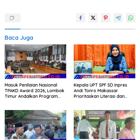
Baca Juga
Masuk Penilaian Nasional
Kepala UPT SPF SD Inpres
TPAKD Award 2026, Lombok
Andi Tonro Makassar
Timur Andalkan Program
Prioritaskan Literasi dan
Inklusi Keuangan untuk
Pembenahan Fasilitas
Dongkrak Kesejahteraan
Sekolah
Warga