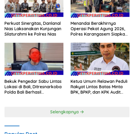
Perkuat Sinergitas, Danlanal
Menandai Berakhirnya
Nias Laksanakan Kunjungan
Operasi Pekat Agung 2026,
Silaturahmi ke Polres Nias
Polres Karangasem Siapkan
Apel Konsolidasi Tegakkan
Harkamtibmas
Bekuk Pengedar Sabu Lintas
Ketua Umum Relawan Peduli
Lokasi di Bali, Ditresnarkoba
Rakyat Lintas Batas Minta
Polda Bali Berhasil
BPK, BPKP, dan KPK Audit
Amankan Barang Bukti
Menyeluruh Bantuan
Seberat 123 Gram Lebih
Kementan Pascabanjir di
Aceh
Selengkapnya