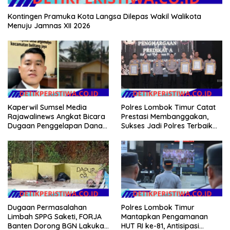
Kontingen Pramuka Kota Langsa Dilepas Wakil Walikota
Menuju Jamnas XII 2026
Kaperwil Sumsel Media
Polres Lombok Timur Catat
Rajawalinews Angkat Bicara
Prestasi Membanggakan,
Dugaan Penggelapan Dana
Sukses Jadi Polres Terbaik
Desa Rp 84 Juta, Kades
dalam Pelayanan Publik di
Argomulyo Belitang Jaya
NTB
Hilang 3 Bulan Bawa
Anggaran Pembangunan
Dugaan Permasalahan
Polres Lombok Timur
Limbah SPPG Saketi, FORJA
Mantapkan Pengamanan
Banten Dorong BGN Lakukan
HUT RI ke-81, Antisipasi