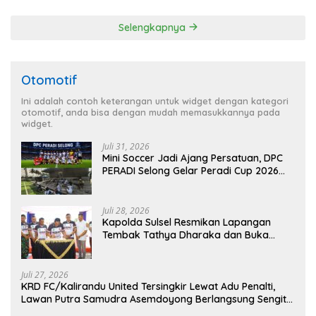
Agenda Kapolri
Selengkapnya
Otomotif
Ini adalah contoh keterangan untuk widget dengan kategori
otomotif, anda bisa dengan mudah memasukkannya pada
widget.
Juli 31, 2026
Mini Soccer Jadi Ajang Persatuan, DPC
PERADI Selong Gelar Peradi Cup 2026
Sambut Hari Kemerdekaan
Juli 28, 2026
Kapolda Sulsel Resmikan Lapangan
Tembak Tathya Dharaka dan Buka
Kejuaraan Menembak Bupati Sidrap Cup
II Tahun 2026
Juli 27, 2026
KRD FC/Kalirandu United Tersingkir Lewat Adu Penalti,
Lawan Putra Samudra Asemdoyong Berlangsung Sengit
namun Tetap Kondusif