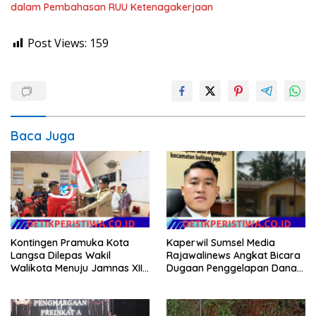
dalam Pembahasan RUU Ketenagakerjaan
Post Views:
159
Baca Juga
Kontingen Pramuka Kota
Kaperwil Sumsel Media
Langsa Dilepas Wakil
Rajawalinews Angkat Bicara
Walikota Menuju Jamnas XII
Dugaan Penggelapan Dana
2026
Desa Rp 84 Juta, Kades
Argomulyo Belitang Jaya
Hilang 3 Bulan Bawa