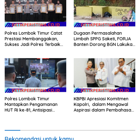
Anggaran Pembangunan
Polres Lombok Timur Catat
Dugaan Permasalahan
Prestasi Membanggakan,
Limbah SPPG Saketi, FORJA
Sukses Jadi Polres Terbaik
Banten Dorong BGN Lakukan
dalam Pelayanan Publik di
Audit dan Evaluasi Korcam
NTB
Polres Lombok Timur
KBPBI Apresiasi Komitmen
Mantapkan Pengamanan
Kapolri, dalam Mengawal
HUT RI ke-81, Antisipasi
Aspirasi dalam Pembahasan
Kerawanan hingga Sambut
RUU Ketenagakerjaan
Agenda Kapolri
Rekomendasi untuk kamu