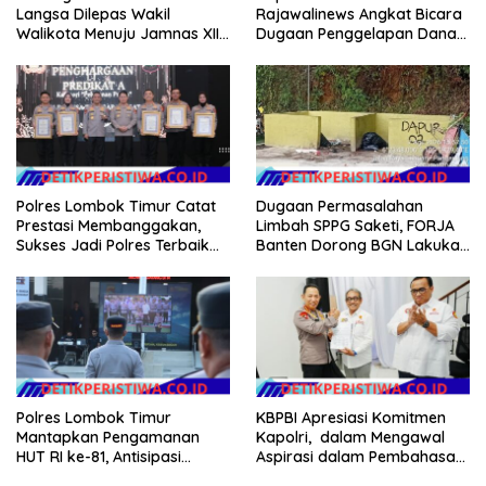
Langsa Dilepas Wakil
Rajawalinews Angkat Bicara
Walikota Menuju Jamnas XII
Dugaan Penggelapan Dana
2026
Desa Rp 84 Juta, Kades
Argomulyo Belitang Jaya
Hilang 3 Bulan Bawa
Anggaran Pembangunan
Polres Lombok Timur Catat
Dugaan Permasalahan
Prestasi Membanggakan,
Limbah SPPG Saketi, FORJA
Sukses Jadi Polres Terbaik
Banten Dorong BGN Lakukan
dalam Pelayanan Publik di
Audit dan Evaluasi Korcam
NTB
Polres Lombok Timur
KBPBI Apresiasi Komitmen
Mantapkan Pengamanan
Kapolri, dalam Mengawal
HUT RI ke-81, Antisipasi
Aspirasi dalam Pembahasan
Kerawanan hingga Sambut
RUU Ketenagakerjaan