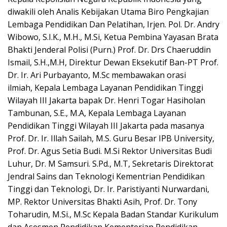
diwakili oleh Analis Kebijakan Utama Biro Pengkajian
Lembaga Pendidikan Dan Pelatihan, Irjen. Pol. Dr. Andry
Wibowo, S.I.K., M.H., M.Si, Ketua Pembina Yayasan Brata
Bhakti Jenderal Polisi (Purn.) Prof. Dr. Drs Chaeruddin
Ismail, S.H.,M.H, Direktur Dewan Eksekutif Ban-PT Prof.
Dr. Ir. Ari Purbayanto, M.Sc membawakan orasi
ilmiah, Kepala Lembaga Layanan Pendidikan Tinggi
Wilayah III Jakarta bapak Dr. Henri Togar Hasiholan
Tambunan, S.E., M.A, Kepala Lembaga Layanan
Pendidikan Tinggi Wilayah III Jakarta pada masanya
Prof. Dr. Ir. Illah Sailah, M.S. Guru Besar IPB University,
Prof. Dr. Agus Setia Budi. M.Si Rektor Universitas Budi
Luhur, Dr. M Samsuri. S.Pd., M.T, Sekretaris Direktorat
Jendral Sains dan Teknologi Kementrian Pendidikan
Tinggi dan Teknologi, Dr. Ir. Paristiyanti Nurwardani,
MP. Rektor Universitas Bhakti Asih, Prof. Dr. Tony
Toharudin, M.Si., M.Sc Kepala Badan Standar Kurikulum