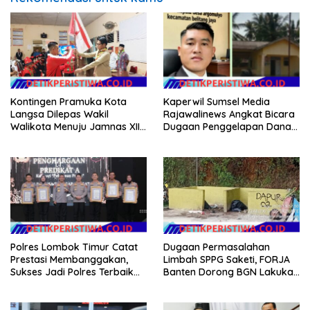
Kontingen Pramuka Kota
Kaperwil Sumsel Media
Langsa Dilepas Wakil
Rajawalinews Angkat Bicara
Walikota Menuju Jamnas XII
Dugaan Penggelapan Dana
2026
Desa Rp 84 Juta, Kades
Argomulyo Belitang Jaya
Hilang 3 Bulan Bawa
Anggaran Pembangunan
Polres Lombok Timur Catat
Dugaan Permasalahan
Prestasi Membanggakan,
Limbah SPPG Saketi, FORJA
Sukses Jadi Polres Terbaik
Banten Dorong BGN Lakukan
dalam Pelayanan Publik di
Audit dan Evaluasi Korcam
NTB