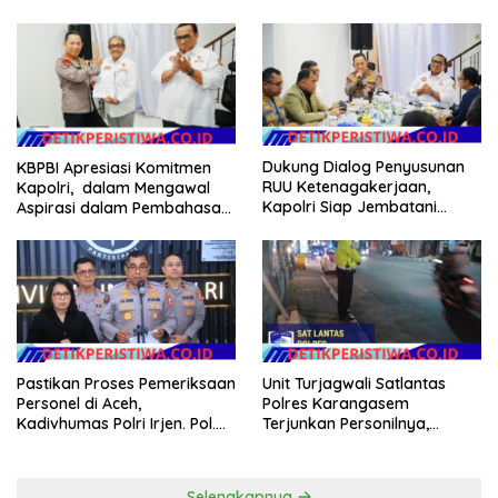
Audit dan Evaluasi Korcam
Kerawanan hingga Sambut
Agenda Kapolri
Dukung Dialog Penyusunan
KBPBI Apresiasi Komitmen
RUU Ketenagakerjaan,
Kapolri, dalam Mengawal
Kapolri Siap Jembatani
Aspirasi dalam Pembahasan
Aspirasi Buruh
RUU Ketenagakerjaan
Pastikan Proses Pemeriksaan
Unit Turjagwali Satlantas
Personel di Aceh,
Polres Karangasem
Kadivhumas Polri Irjen. Pol.
Terjunkan Personilnya,
Jhonny Edison Isir Tekankan
Laksanakan Patroli Barcode
Dilaksanakan Secara
dan Blue Light Patrol
Profesional dan Transparan
Selengkapnya