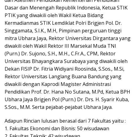
dan Asesmen Pendidikan Kementerian Pendidikan
Dasar dan Menengah Republik Indonesia, Ketua STIK
PTIK yang diwakili oleh Wakil Ketua Bidang
Kermadianmas STIK Lemdiklat Polri Brigjen Pol. Dr.
Singgamata, S.I.K., M.H, Pimpinan perguruan tinggi
mitra Ubhara Jaya, Rektor Universitas Dirgantara yang
diwakili oleh Wakil Rektor III Marsekal Muda TNI
(Purn.) Dr. Sujono, S.H., M.H., C.Fr.A., CPM, Rektor
Universitas Bhayangkara Surabaya yang diwakili oleh
Dekan FISIP Dr. Fitria Widiyani Roosinda, S.Sos., M.Si,
Rektor Universitas Langlang Buana Bandung yang
diwakili dengan Kaprodi Magister Administrasi
Pendidikan Prof. Dr. Hana No Sutana, M.Pd, Ketua BPH
Ubhara Jaya Brigjen Pol (Purn.) Dr. Drs. H. Syarir Kuba,
S.Sos., M.M. Serta pejabat-pejabat Ubhara Jaya.
Adapun Rincian lulusan berasal dari 7 Fakultas yaitu :
1. Fakultas Ekonomi dan Bisnis: 50 wisudawan
2. Fakultas Teknik: 42 wisudawan