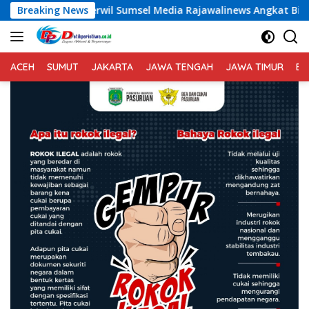
Langsung
umsel Media Rajawalinews Angkat Bicara Dugaan Penggelapan D
Breaking News
ke
konten
ACEH
SUMUT
JAKARTA
JAWA TENGAH
JAWA TIMUR
BA